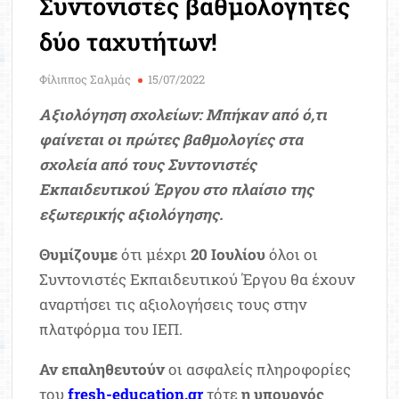
Συντονιστές βαθμολογητές
Μοριοδ
Βάσ
δύο ταχυτήτων!
Σπου
Εργ
Φίλιππος Σαλμάς
15/07/2022
Αξιολόγηση σχολείων: Μπήκαν από ό,τι
φαίνεται οι πρώτες βαθμολογίες στα
σχολεία από τους Συντονιστές
Εκπαιδευτικού Έργου στο πλαίσιο της
εξωτερικής αξιολόγησης.
Θυμίζουμε
ότι μέχρι
20 Ιουλίου
όλοι οι
Συντονιστές Εκπαιδευτικού Έργου θα έχουν
αναρτήσει τις αξιολογήσεις τους στην
πλατφόρμα του ΙΕΠ.
Αν επαληθευτούν
οι ασφαλείς πληροφορίες
του
fresh-education.gr
τότε
η υπουργός