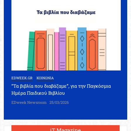
EDWEEK.GR
ΚΟΙΝΩΝΙΑ
“Τα βιβλία που διαβάζαμε”, για την Παγκόσμια
Ημέρα Παιδικού Βιβλίου
EDweek Newsroom
25/03/2026
iT Magazine