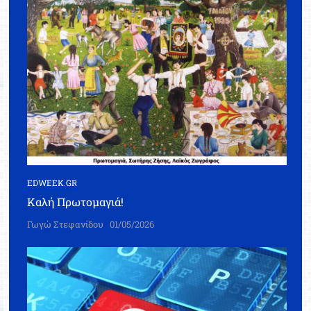
EDWEEK.GR
Καλή Πρωτομαγιά!
Γωγώ Στεφανίδου
01/05/2026