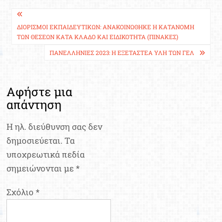
Πλοήγηση
άρθρων
ΔΙΟΡΙΣΜΟΊ ΕΚΠΑΙΔΕΥΤΙΚΏΝ: ΑΝΑΚΟΙΝΏΘΗΚΕ Η ΚΑΤΑΝΟΜΉ
ΤΩΝ ΘΈΣΕΩΝ ΚΑΤΆ ΚΛΆΔΟ ΚΑΙ ΕΙΔΙΚΌΤΗΤΑ (ΠΊΝΑΚΕΣ)
ΠΑΝΕΛΛΉΝΙΕΣ 2023: Η ΕΞΕΤΑΣΤΈΑ ΎΛΗ ΤΩΝ ΓΕΛ
Αφήστε μια
απάντηση
Η ηλ. διεύθυνση σας δεν
δημοσιεύεται.
Τα
υποχρεωτικά πεδία
σημειώνονται με
*
Σχόλιο
*