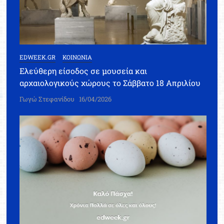
EDWEEK.GR
ΚΟΙΝΩΝΙΑ
Ελεύθερη είσοδος σε μουσεία και
αρχαιολογικούς χώρους το Σάββατο 18 Απριλίου
Γωγώ Στεφανίδου
16/04/2026