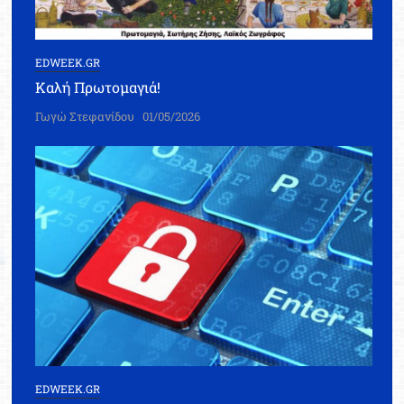
EDWEEK.GR
Καλή Πρωτομαγιά!
Γωγώ Στεφανίδου
01/05/2026
EDWEEK.GR