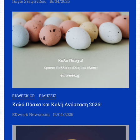
Γωγώ Στεφανίδου
16/04/2026
EDWEEK.GR
ΕΙΔΗΣΕΙΣ
Καλό Πάσχα και Καλή Ανάσταση 2026!
EDweek Newsroom
12/04/2026