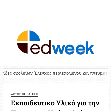
ED
Ειδήσε
Εκπαί
Υπου
Παιδ
Πανελλ
ων: Έλεγχος περιεχομένου και πνευματικών δικαιωμάτ
Αναπλη
Πίνα
Ειδική
ΑΙΣΘΗΤΙΚΗ ΑΓΩΓΗ
Προσλ
Εκπαιδευτικό Υλικό για την
Έκτ
Επικαι