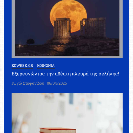
EDWEEK.GR
ΚΟΙΝΩΝΙΑ
Εξερευνώντας την αθέατη πλευρά της σελήνης!
Γωγώ Στεφανίδου
06/04/2026