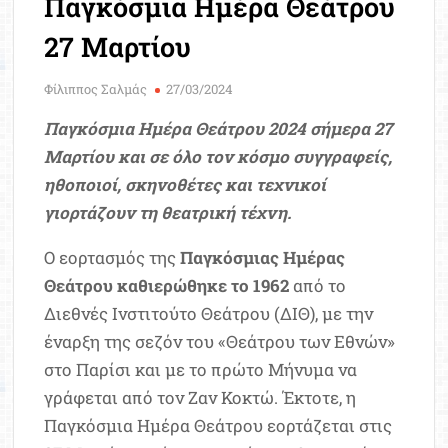
Παγκόσμια Ημέρα Θεάτρου
Μοριοδ
Βάσ
27 Μαρτίου
Σπου
Εργ
Φίλιππος Σαλμάς
27/03/2024
Παγκόσμια Ημέρα Θεάτρου 2024 σήμερα 27
Μαρτίου και σε όλο τον κόσμο συγγραφείς,
ηθοποιοί, σκηνοθέτες και τεχνικοί
γιορτάζουν τη θεατρική τέχνη.
Ο εορτασμός της
Παγκόσμιας Ημέρας
Θεάτρου καθιερώθηκε το 1962
από το
Διεθνές Ινστιτούτο Θεάτρου (ΔΙΘ), με την
έναρξη της σεζόν του «Θεάτρου των Εθνών»
στο Παρίσι και με το πρώτο Μήνυμα να
γράφεται από τον Ζαν Κοκτώ. Έκτοτε, η
Παγκόσμια Ημέρα Θεάτρου εορτάζεται στις