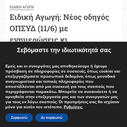
ΕΙΔΙΚΗ ΑΓΩΓΗ
Ειδική Αγωγή: Νέος οδηγός
ΟΠΣΥΔ (11/6) με
ενημερώσεις κι
Σεβόμαστε την ιδιωτικότητά σας
επισημάνσεις για τους
υποψήφιους εκπαιδευτικούς
Εμείς και οι συνεργάτες μας αποθηκεύουμε ή έχουμε
πρόσβαση σε πληροφορίες σε συσκευές, όπως cookies και
και μέλη ΕΕΠ/ΕΒΠ
επεξεργαζόμαστε προσωπικά δεδομένα, όπως μοναδικά
αναγνωριστικά και τυπικές πληροφορίες που
EDweek Newsroom
13/06/2025
αποστέλλονται από μια συσκευή για τους σκοπούς που
περιγράφονται παρακάτω. Μπορείτε να συναινέσετε ή να
Δημοσιεύθηκε την Τετάρτη 11 Ιουνίου, νέο
αρνηθείτε στην επεξεργασία μας και των συνεργατών μας
για τους εν λόγω σκοπούς. Οι προτιμήσεις σας θα ισχύουν
επικαιροποιημένο εγχειρίδιο οδηγιών ΟΠΣΥΔ
μόνο για αυτόν τον ιστότοπο.
Ρυθμίσεις
.
που αφορά τις ενέργειες που απαιτούνται από
Συμφωνώ
Δε συμφωνώ
τους υποψήφιους των Προκηρύξεων ΑΣΕΠ