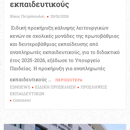
εκπαιδευτικούς
Νίκος Πετρόπουλος
29/01/2026
Ειδική προκήρυξη κάλυψης λειτουργικών
κενών σε σχολικές μονάδες της πρωτοβάθμιας
και δευτεροβάθμιας εκπαίδευσης από
αναπληρωτές εκπαιδευτικούς, για το διδακτικό
έτος 2025-2026, εξέδωσε το Υπουργείο
Παιδείας. Η προκήρυξη για αναπληρωτές
εκπαιδευτικούς …
ΠΕΡΙΣΣΟΤΕΡΑ
EDNDEWS
ΕΙΔΙΚΗ ΠΡΟΣΚΛΗΣΗ
ΠΡΟΣΛΗΨΕΙΣ
ΕΚΠΑΙΔΕΥΤΙΚΩΝ
on
Comment
Κενά
σε
σχολεία:
Πρόσκληση