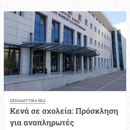
αιτήσεις
εκπαιδευτικών
για
κενές
θέσεις
ΕΚΠΑΙΔΕΥΤΙΚΑ ΝΕΑ
Κενά σε σχολεία: Πρόσκληση
για αναπληρωτές