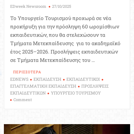
EDweek Newsroom
27/10/2025
Το Υπουργείο Τουρισμού προχωρά σε νέα
προκήρυξη για την πρόσληψη 60 ωρομίσθιων
εκπαιδευτικών, που θα στελεχώσουν τα
Τμήματα Μετεκπαίδευσης για το ακαδημαϊκό
έτος 2025–2026. Προσλήψεις εκπαιδευτικών
σε Τμήματα Μετεκπαίδευσης του …
ΠΕΡΙΣΣΟΤΕΡΑ
EDNEWS
ΕΚΠΑΙΔΕΥΣΗ
ΕΚΠΑΙΔΕΥΤΙΚΟΙ
ΕΠΑΓΓΕΛΜΑΤΙΚΗ ΕΚΠΑΙΔΕΥΣΗ
ΠΡΟΣΛΗΨΕΙΣ
ΕΚΠΑΙΔΕΥΤΙΚΩΝ
ΥΠΟΥΡΓΕΙΟ ΤΟΥΡΙΣΜΟΥ
on
Comment
Προκήρυξη
νέων
προσλήψεων
εκπαιδευτικών
σε