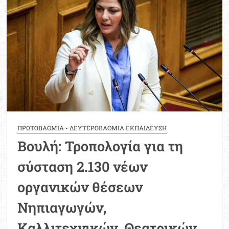
κενών
και
κατανομής
των
εκπαιδευτικών
ΠΡΩΤΟΒΑΘΜΙΑ - ΔΕΥΤΕΡΟΒΑΘΜΙΑ ΕΚΠΑΙΔΕΥΣΗ
Βουλή: Τροπολογία για τη
σύσταση 2.130 νέων
οργανικών θέσεων
Νηπιαγωγών,
Καλλιτεχνικών, Θεατρικών