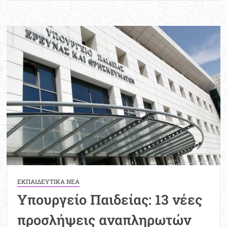
φορά
στους
πίνακες
αναπληρωτών:
Όλα
όσα
πρέπει
να
γνωρίζεις
ΕΚΠΑΙΔΕΥΤΙΚΑ ΝΕΑ
Υπουργείο Παιδείας: 13 νέες
προσλήψεις αναπληρωτών