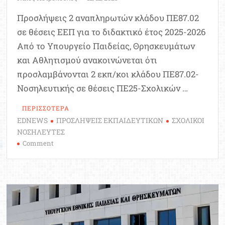
Προσλήψεις 2 αναπληρωτών κλάδου ΠΕ87.02
σε θέσεις ΕΕΠ για το διδακτικό έτος 2025-2026
Από το Υπουργείο Παιδείας, Θρησκευμάτων
και Αθλητισμού ανακοινώνεται ότι
προσλαμβάνονται 2 εκπ/κοι κλάδου ΠΕ87.02-
Νοσηλευτικής σε θέσεις ΠΕ25-Σχολικών …
ΠΕΡΙΣΣΟΤΕΡΑ
EDNEWS
ΠΡΟΣΛΗΨΕΙΣ ΕΚΠΑΙΔΕΥΤΙΚΩΝ
ΣΧΟΛΙΚΟΙ
ΝΟΣΗΛΕΥΤΕΣ
on
Comment
Προσλήψεις
2
αναπληρωτών
κλάδου
ΠΕ87.02
σε
θέσεις