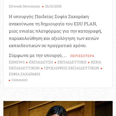
EDweek Newsroom
26/10/2025
Η υπουργός Παιδείας Σοφία Ζαχαράκη
ανακοίνωσε τη δημιουργία του EDU PLAN,
μιας ενιαίας πλατφόρμας για την καταγραφή,
παρακολούθηση και αξιολόγηση των κενών
εκπαιδευτικών σε πραγματικό χρόνο.
Σύμφωνα με την υπουργό, …
ΠΕΡΙΣΣΟΤΕΡΑ
EDNEWS
ΕΚΠΑΙΔΕΥΣΗ
ΕΚΠΑΙΔΕΥΤΙΚΟΙ
ΚΕΝΑ
ΕΚΠΑΙΔΕΥΤΙΚΩΝ
ΠΡΟΣΛΗΨΕΙΣ ΕΚΠΑΙΔΕΥΤΙΚΩΝ
ΣΟΦΙΑ ΖΑΧΑΡΑΚΗ
on
Comment
EDU
PLAN:
Νέα
ψηφιακή
πλατφόρμα
καταγραφής