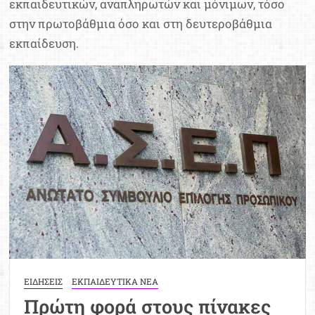
εκπαιδευτικών, αναπληρωτών και μόνιμων, τόσο
Μοριοδ
στην πρωτοβάθμια όσο και στη δευτεροβάθμια
Βάσ
εκπαίδευση.
Σπου
Εργ
ΕΙΔΗΣΕΙΣ
ΕΚΠΑΙΔΕΥΤΙΚΑ ΝΕΑ
Πρώτη φορά στους πίνακες