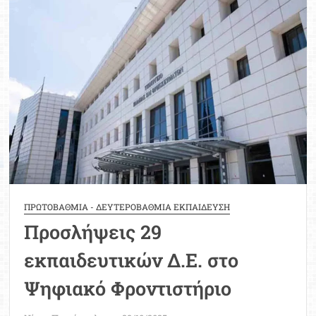
νέοι
διορισμοί
μόνιμων
εκπαιδευτικών
και
μελών
ΕΕΠ-
ΕΒΠ
ΠΡΩΤΟΒΑΘΜΙΑ - ΔΕΥΤΕΡΟΒΑΘΜΙΑ ΕΚΠΑΙΔΕΥΣΗ
Προσλήψεις 29
εκπαιδευτικών Δ.E. στο
Ψηφιακό Φροντιστήριο