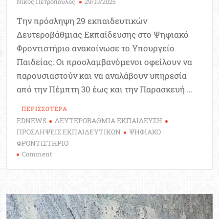
Νίκος Πετρόπουλος
29/10/2025
Την πρόσληψη 29 εκπαιδευτικών
Δευτεροβάθμιας Εκπαίδευσης στο Ψηφιακό
Φροντιστήριο ανακοίνωσε το Υπουργείο
Παιδείας. Οι προσλαμβανόμενοι οφείλουν να
παρουσιαστούν και να αναλάβουν υπηρεσία
από την Πέμπτη 30 έως και την Παρασκευή …
ΠΕΡΙΣΣΟΤΕΡΑ
EDNEWS
ΔΕΥΤΕΡΟΒΑΘΜΙΑ ΕΚΠΑΙΔΕΥΣΗ
ΠΡΟΣΛΗΨΕΙΣ ΕΚΠΑΙΔΕΥΤΙΚΩΝ
ΨΗΦΙΑΚΟ
ΦΡΟΝΤΙΣΤΗΡΙΟ
on
Comment
Προσλήψεις
29
εκπαιδευτικών
Δ.E.
στο
Ψηφιακό