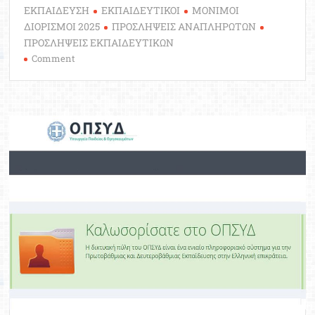
ΕΚΠΑΙΔΕΥΣΗ
ΕΚΠΑΙΔΕΥΤΙΚΟΙ
ΜΟΝΙΜΟΙ
ΔΙΟΡΙΣΜΟΙ 2025
ΠΡΟΣΛΗΨΕΙΣ ΑΝΑΠΛΗΡΩΤΩΝ
ΠΡΟΣΛΗΨΕΙΣ ΕΚΠΑΙΔΕΥΤΙΚΩΝ
on
Comment
“Οδικός
Χάρτης”
Διορισμών
και
Προσλήψεων
Εκπαιδευτικών
2025:
Χρονοδιάγραμμα
και
κατανομή
θέσεων