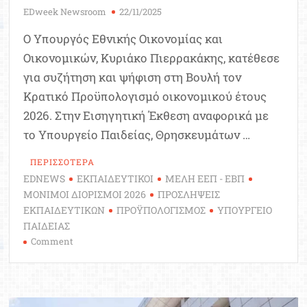
EDweek Newsroom
22/11/2025
Ο Υπουργός Εθνικής Οικονομίας και
Οικονομικών, Κυριάκο Πιερρακάκης, κατέθεσε
για συζήτηση και ψήφιση στη Βουλή τον
Κρατικό Προϋπολογισμό οικονομικού έτους
2026. Στην Εισηγητική Έκθεση αναφορικά με
το Υπουργείο Παιδείας, Θρησκευμάτων …
ΠΕΡΙΣΣΟΤΕΡΑ
EDNEWS
ΕΚΠΑΙΔΕΥΤΙΚΟΙ
ΜΕΛΗ ΕΕΠ - ΕΒΠ
ΜΟΝΙΜΟΙ ΔΙΟΡΙΣΜΟΙ 2026
ΠΡΟΣΛΗΨΕΙΣ
ΕΚΠΑΙΔΕΥΤΙΚΩΝ
ΠΡΟΫΠΟΛΟΓΙΣΜΟΣ
ΥΠΟΥΡΓΕΙΟ
ΠΑΙΔΕΙΑΣ
on
Comment
Κρατικός
Προϋπολογισμός
2026:
Έρχονται