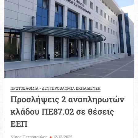
για
αναπληρωτές
εκπαιδευτικούς
ΠΡΩΤΟΒΑΘΜΙΑ - ΔΕΥΤΕΡΟΒΑΘΜΙΑ ΕΚΠΑΙΔΕΥΣΗ
Προσλήψεις 2 αναπληρωτών
κλάδου ΠΕ87.02 σε θέσεις
ΕΕΠ
Νίκος Πετρόπουλος
12/12/2025