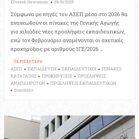
EDweek Newsroom
29/10/2025
Σύμφωνα με πηγές του ΑΣΕΠ μέσα στο 2026 θα
ανανεωθούν οι πίνακες της Γενικής Αγωγής
για χιλιάδες νέες προσλήψεις εκπαιδευτικών,
ενώ τον Φεβρουάριο αναμένονται οι σχετικές
προκηρύξεις με αριθμούς 1ΓΕ/2026 …
ΠΕΡΙΣΣΟΤΕΡΑ
ΑΣΕΠ
ΕΚΠΑΙΔΕΥΣΗ
ΕΚΠΑΙΔΕΥΤΙΚΟΙ
ΠΙΝΑΚΕΣ
ΚΑΤΑΤΑΞΗΣ
ΠΡΟΚΗΡΥΞΕΙΣ
ΠΡΟΣΛΗΨΕΙΣ
ΑΝΑΠΛΗΡΩΤΩΝ
ΠΡΟΣΛΗΨΕΙΣ ΕΚΠΑΙΔΕΥΤΙΚΩΝ
on
Comment
Πίνακες
Εκπαιδευτικών
2026:
Πότε
αναμένονται
οι
προκηρύξεις,