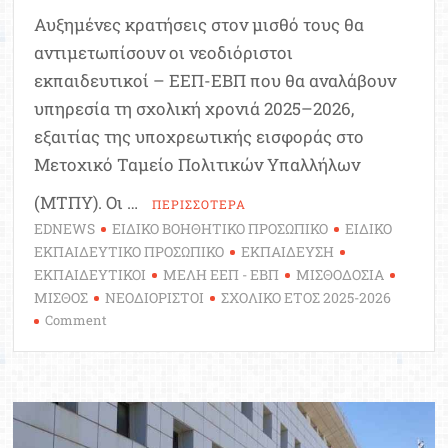
Αυξημένες κρατήσεις στον μισθό τους θα
αντιμετωπίσουν οι νεοδιόριστοι
εκπαιδευτικοί – ΕΕΠ-ΕΒΠ που θα αναλάβουν
υπηρεσία τη σχολική χρονιά 2025–2026,
εξαιτίας της υποχρεωτικής εισφοράς στο
Μετοχικό Ταμείο Πολιτικών Υπαλλήλων
(ΜΤΠΥ). Οι …
ΠΕΡΙΣΣΟΤΕΡΑ
EDNEWS
ΕΙΔΙΚΟ ΒΟΗΘΗΤΙΚΟ ΠΡΟΣΩΠΙΚΟ
ΕΙΔΙΚΟ
ΕΚΠΑΙΔΕΥΤΙΚΟ ΠΡΟΣΩΠΙΚΟ
ΕΚΠΑΙΔΕΥΣΗ
ΕΚΠΑΙΔΕΥΤΙΚΟΙ
ΜΕΛΗ ΕΕΠ - ΕΒΠ
ΜΙΣΘΟΔΟΣΙΑ
ΜΙΣΘΟΣ
ΝΕΟΔΙΟΡΙΣΤΟΙ
ΣΧΟΛΙΚΟ ΕΤΟΣ 2025-2026
on
Comment
Αυτές
είναι
οι
αποδοχές
των