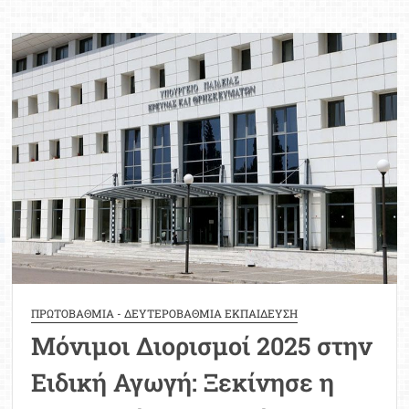
και
αναπληρωτών
εκπαιδευτικών
–
ΕΕΠ
και
ΕΒΠ:
Αναλυτικός
Οδηγός
2025
ΠΡΩΤΟΒΑΘΜΙΑ - ΔΕΥΤΕΡΟΒΑΘΜΙΑ ΕΚΠΑΙΔΕΥΣΗ
Μόνιμοι Διορισμοί 2025 στην
Ειδική Αγωγή: Ξεκίνησε η