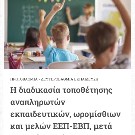
των
993
νεοδιοριζόμενων
μελών
Ειδικού
Εκπαιδευτικού
και
Βοηθητικού
Προσωπικού
ΠΡΩΤΟΒΑΘΜΙΑ - ΔΕΥΤΕΡΟΒΑΘΜΙΑ ΕΚΠΑΙΔΕΥΣΗ
Η διαδικασία τοποθέτησης
αναπληρωτών
εκπαιδευτικών, ωρομίσθιων
και μελών ΕΕΠ-ΕΒΠ, μετά