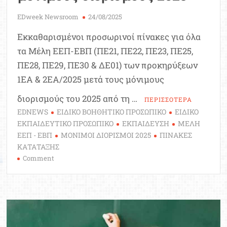
EDweek Newsroom
24/08/2025
Εκκαθαρισμένοι προσωρινοί πίνακες για όλα
τα Μέλη ΕΕΠ-ΕΒΠ (ΠΕ21, ΠΕ22, ΠΕ23, ΠΕ25,
ΠΕ28, ΠΕ29, ΠΕ30 & ΔΕ01) των προκηρύξεων
1ΕΑ & 2ΕΑ/2025 μετά τους μόνιμους
διορισμούς του 2025 από τη …
ΠΕΡΙΣΣΟΤΕΡΑ
EDNEWS
ΕΙΔΙΚΟ ΒΟΗΘΗΤΙΚΟ ΠΡΟΣΩΠΙΚΟ
ΕΙΔΙΚΟ
ΕΚΠΑΙΔΕΥΤΙΚΟ ΠΡΟΣΩΠΙΚΟ
ΕΚΠΑΙΔΕΥΣΗ
ΜΕΛΗ
ΕΕΠ - ΕΒΠ
ΜΟΝΙΜΟΙ ΔΙΟΡΙΣΜΟΙ 2025
ΠΙΝΑΚΕΣ
ΚΑΤΑΤΑΞΗΣ
on
Comment
Εκκαθαρισμένοι
Πίνακες
ΕΕΠ-
ΕΒΠ
μετά
τους