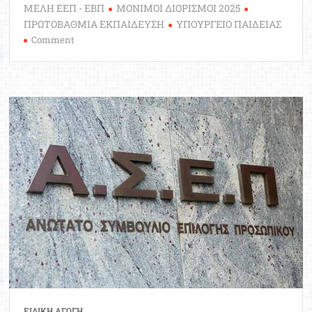
ΜΕΛΗ ΕΕΠ - ΕΒΠ
ΜΟΝΙΜΟΙ ΔΙΟΡΙΣΜΟΙ 2025
ΠΡΩΤΟΒΑΘΜΙΑ ΕΚΠΑΙΔΕΥΣΗ
ΥΠΟΥΡΓΕΙΟ ΠΑΙΔΕΙΑΣ
on
Comment
Επίσημο:
Οριστική
κατανομή
10.000
μόνιμων
διορισμών
εκπαιδευτικών
και
μελών
ΕΕΠ-
ΕΒΠ
2025
(ΦΕΚ)
ΕΙΔΙΚΗ ΑΓΩΓΗ