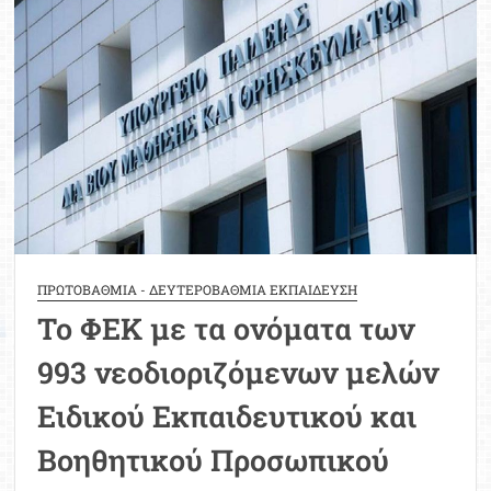
για
υποβολή
αιτήσεων
απόσπασης
2025-
2026
ΠΡΩΤΟΒΑΘΜΙΑ - ΔΕΥΤΕΡΟΒΑΘΜΙΑ ΕΚΠΑΙΔΕΥΣΗ
Το ΦΕΚ με τα ονόματα των
993 νεοδιοριζόμενων μελών
Ειδικού Εκπαιδευτικού και
Βοηθητικού Προσωπικού