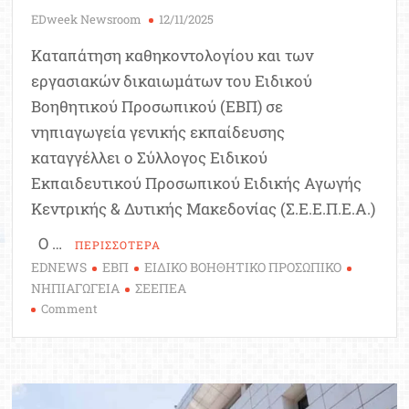
EDweek Newsroom
12/11/2025
Καταπάτηση καθηκοντολογίου και των
εργασιακών δικαιωμάτων του Ειδικού
Βοηθητικού Προσωπικού (ΕΒΠ) σε
νηπιαγωγεία γενικής εκπαίδευσης
καταγγέλλει ο Σύλλογος Ειδικού
Εκπαιδευτικού Προσωπικού Ειδικής Αγωγής
Κεντρικής & Δυτικής Μακεδονίας (Σ.Ε.Ε.Π.Ε.Α.)
Ο …
ΠΕΡΙΣΣΟΤΕΡΑ
EDNEWS
ΕΒΠ
ΕΙΔΙΚΟ ΒΟΗΘΗΤΙΚΟ ΠΡΟΣΩΠΙΚΟ
ΝΗΠΙΑΓΩΓΕΙΑ
ΣΕΕΠΕΑ
on
Comment
Καταγγελίες
για
καταπάτηση
καθηκοντολογίου
και