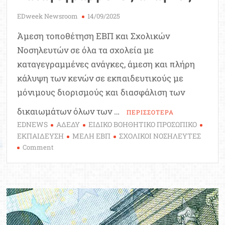
EDweek Newsroom
14/09/2025
Άμεση τοποθέτηση ΕΒΠ και Σχολικών
Νοσηλευτών σε όλα τα σχολεία με
καταγεγραμμένες ανάγκες, άμεση και πλήρη
κάλυψη των κενών σε εκπαιδευτικούς με
μόνιμους διορισμούς και διασφάλιση των
δικαιωμάτων όλων των …
ΠΕΡΙΣΣΟΤΕΡΑ
EDNEWS
ΑΔΕΔΥ
ΕΙΔΙΚΟ ΒΟΗΘΗΤΙΚΟ ΠΡΟΣΩΠΙΚΟ
ΕΚΠΑΙΔΕΥΣΗ
ΜΕΛΗ ΕΒΠ
ΣΧΟΛΙΚΟΙ ΝΟΣΗΛΕΥΤΕΣ
on
Comment
ΑΔΕΔΥ:
Άμεση
τοποθέτηση
ΕΒΠ
και
Σχολικών
Νοσηλευτών