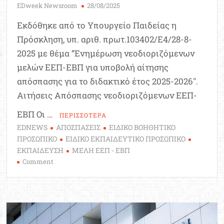
EDweek Newsroom
28/08/2025
Εκδόθηκε από το Υπουργείο Παιδείας η
Πρόσκληση, υπ. αριθ. πρωτ.103402/Ε4/28-8-
2025 με θέμα “Ενημέρωση νεοδιοριζόμενων
μελών ΕΕΠ-ΕΒΠ για υποβολή αίτησης
απόσπασης για το διδακτικό έτος 2025-2026″.
Αιτήσεις Απόσπασης νεοδιοριζόμενων ΕΕΠ-
ΕΒΠ Οι …
ΠΕΡΙΣΣΟΤΕΡΑ
EDNEWS
ΑΠΟΣΠΑΣΕΙΣ
ΕΙΔΙΚΟ ΒΟΗΘΗΤΙΚΟ
ΠΡΟΣΩΠΙΚΟ
ΕΙΔΙΚΟ ΕΚΠΑΙΔΕΥΤΙΚΟ ΠΡΟΣΩΠΙΚΟ
ΕΚΠΑΙΔΕΥΣΗ
ΜΕΛΗ ΕΕΠ - ΕΒΠ
on
Comment
Ενημέρωση
νεοδιόριστων
μελών
ΕΕΠ-
ΕΒΠ