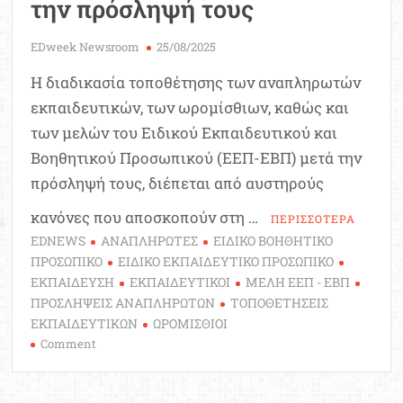
την πρόσληψή τους
EDweek Newsroom
25/08/2025
Η διαδικασία τοποθέτησης των αναπληρωτών
εκπαιδευτικών, των ωρομίσθιων, καθώς και
των μελών του Ειδικού Εκπαιδευτικού και
Βοηθητικού Προσωπικού (ΕΕΠ-ΕΒΠ) μετά την
πρόσληψή τους, διέπεται από αυστηρούς
κανόνες που αποσκοπούν στη …
ΠΕΡΙΣΣΟΤΕΡΑ
EDNEWS
ΑΝΑΠΛΗΡΩΤΕΣ
ΕΙΔΙΚΟ ΒΟΗΘΗΤΙΚΟ
ΠΡΟΣΩΠΙΚΟ
ΕΙΔΙΚΟ ΕΚΠΑΙΔΕΥΤΙΚΟ ΠΡΟΣΩΠΙΚΟ
ΕΚΠΑΙΔΕΥΣΗ
ΕΚΠΑΙΔΕΥΤΙΚΟΙ
ΜΕΛΗ ΕΕΠ - ΕΒΠ
ΠΡΟΣΛΗΨΕΙΣ ΑΝΑΠΛΗΡΩΤΩΝ
ΤΟΠΟΘΕΤΗΣΕΙΣ
ΕΚΠΑΙΔΕΥΤΙΚΩΝ
ΩΡΟΜΙΣΘΙΟΙ
on
Comment
Η
διαδικασία
τοποθέτησης