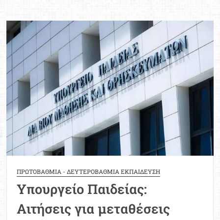
Ειδική
πρόσκληση
για
την
κάλυψη
λειτουργικών
κενών
θέσεων
μελών
ΕΕΠ-
ΕΒΠ
ΠΡΩΤΟΒΑΘΜΙΑ - ΔΕΥΤΕΡΟΒΑΘΜΙΑ ΕΚΠΑΙΔΕΥΣΗ
Υπουργείο Παιδείας:
Αιτήσεις για μεταθέσεις