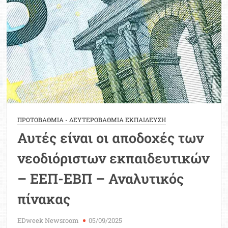
σε
όλα
τα
σχολεία
με
καταγεγραμμένες
ανάγκες
ΠΡΩΤΟΒΑΘΜΙΑ - ΔΕΥΤΕΡΟΒΑΘΜΙΑ ΕΚΠΑΙΔΕΥΣΗ
Αυτές είναι οι αποδοχές των
νεοδιόριστων εκπαιδευτικών
– ΕΕΠ-ΕΒΠ – Αναλυτικός
πίνακας
EDweek Newsroom
05/09/2025