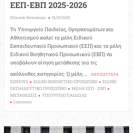
ΕΕΠ-ΕΒΠ 2025-2026
EDweek Newsroom
15/10/2025
Το Υπουργείο Παιδείας, Θρησκευμάτων και
Αθλητισμού καλεί τα μέλη Ειδικού
Εκπαιδευτικού Προσωπικού (ΕΕΠ) και τα μέλη
Ειδικού Βοηθητικού Προσωπικού (ΕΒΠ) να
υποβάλουν αίτηση μετάθεσης για τις
ακόλουθες κατηγορίες: 1) μέλη …
ΠΕΡΙΣΣΟΤΕΡΑ
EDNEWS
ΕΙΔΙΚΟ ΒΟΗΘΗΤΙΚΟ ΠΡΟΣΩΠΙΚΟ
ΕΙΔΙΚΟ
ΕΚΠΑΙΔΕΥΤΙΚΟ ΠΡΟΣΩΠΙΚΟ
ΜΕΛΗ ΕΕΠ - ΕΒΠ
ΜΕΤΑΘΕΣΕΙΣ
ΥΠΟΥΡΓΕΙΟ ΠΑΙΔΕΙΑΣ
on
Comment
Υπουργείο
Παιδείας:
Αιτήσεις
για