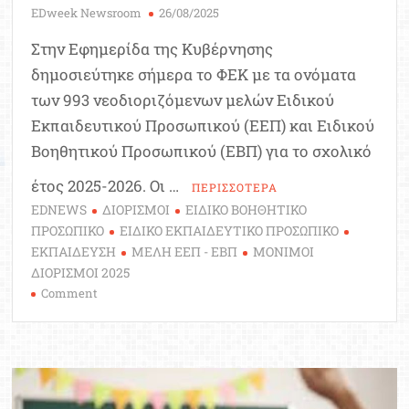
EDweek Newsroom
26/08/2025
Στην Εφημερίδα της Κυβέρνησης
δημοσιεύτηκε σήμερα το ΦΕΚ με τα ονόματα
των 993 νεοδιοριζόμενων μελών Ειδικού
Εκπαιδευτικού Προσωπικού (ΕΕΠ) και Ειδικού
Βοηθητικού Προσωπικού (ΕΒΠ) για το σχολικό
έτος 2025-2026. Οι …
ΠΕΡΙΣΣΟΤΕΡΑ
EDNEWS
ΔΙΟΡΙΣΜΟΙ
ΕΙΔΙΚΟ ΒΟΗΘΗΤΙΚΟ
ΠΡΟΣΩΠΙΚΟ
ΕΙΔΙΚΟ ΕΚΠΑΙΔΕΥΤΙΚΟ ΠΡΟΣΩΠΙΚΟ
ΕΚΠΑΙΔΕΥΣΗ
ΜΕΛΗ ΕΕΠ - ΕΒΠ
ΜΟΝΙΜΟΙ
ΔΙΟΡΙΣΜΟΙ 2025
on
Comment
Το
ΦΕΚ
με
τα
ονόματα