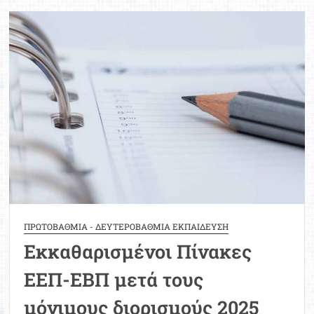
αναπληρωτών
εκπαιδευτικών,
ωρομίσθιων
και
μελών
ΕΕΠ-
ΕΒΠ,
μετά
την
πρόσληψή
τους
ΠΡΩΤΟΒΑΘΜΙΑ - ΔΕΥΤΕΡΟΒΑΘΜΙΑ ΕΚΠΑΙΔΕΥΣΗ
Εκκαθαρισμένοι Πίνακες
ΕΕΠ-ΕΒΠ μετά τους
μόνιμους διορισμούς 2025