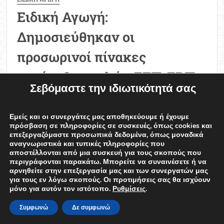
Ειδική Αγωγή:
Δημοσιεύθηκαν οι
προσωρινοί πίνακες
κατάταξης μελών ΕΕΠ-ΕΒΠ
Σεβόμαστε την ιδιωτικότητά σας
προκηρύξεων 1ΕΑ/2025 και
2ΕΑ/2025
Εμείς και οι συνεργάτες μας αποθηκεύουμε ή έχουμε
πρόσβαση σε πληροφορίες σε συσκευές, όπως cookies και
επεξεργαζόμαστε προσωπικά δεδομένα, όπως μοναδικά
EDweek Newsroom
11/08/2025
αναγνωριστικά και τυπικές πληροφορίες που
αποστέλλονται από μια συσκευή για τους σκοπούς που
Το ΑΣΕΠ δημοσίευσε πριν από λίγα λεπτά τους
περιγράφονται παρακάτω. Μπορείτε να συναινέσετε ή να
αρνηθείτε στην επεξεργασία μας και των συνεργατών μας
προσωρινούς πίνακες μελών ΕΕΠ-ΕΒΠ
για τους εν λόγω σκοπούς. Οι προτιμήσεις σας θα ισχύουν
προκηρύξεων 1ΕΑ/2025 και 2ΕΑ/2025 Ειδικής
μόνο για αυτόν τον ιστότοπο.
Ρυθμίσεις
.
Αγωγής. Ειδική Αγωγή: Εκδόθηκαν οι
Συμφωνώ
Δε συμφωνώ
προσωρινοί πίνακες ΑΣΕΠ 1ΕΑ, 2ΕΑ/2025