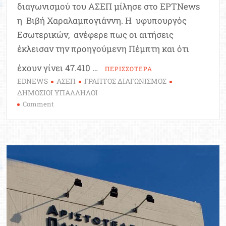
διαγωνισμού του ΑΣΕΠ μίλησε στο ΕΡΤΝews
η Βιβή Χαραλαμπογιάννη. Η υφυπουργός
Εσωτερικών, ανέφερε πως οι αιτήσεις
έκλεισαν την προηγούμενη Πέμπτη και ότι
έχουν γίνει 47.410 …
ΠΕΡΙΣΣΟΤΕΡΑ
EDNEWS
ΑΣΕΠ
ΓΡΑΠΤΟΣ ΔΙΑΓΩΝΙΣΜΟΣ
ΔΗΜΟΣΙΟΙ ΥΠΑΛΛΗΛΟΙ
on
Comment
ΑΣΕΠ:
Αυτές
είναι
οι
4
καινοτομίες
του
2ου
πανελλήνιου
γραπτού
διαγωνισμού