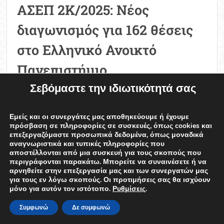
ΑΣΕΠ 2Κ/2025: Νέος
διαγωνισμός για 162 θέσεις
στο Ελληνικό Ανοικτό
Πανεπιστήμιο
Σεβόμαστε την ιδιωτικότητά σας
Φίλιππος Σαλμάς
07/04/2025
Η νέα προκήρυξη μονίμων του ΑΣΕΠ, με
Εμείς και οι συνεργάτες μας αποθηκεύουμε ή έχουμε
αριθμό 2Κ/2025, αφορά την πρόσληψη 162
πρόσβαση σε πληροφορίες σε συσκευές, όπως cookies και
επεξεργαζόμαστε προσωπικά δεδομένα, όπως μοναδικά
μονίμων υπαλλήλων στο Ελληνικό Ανοικτό
αναγνωριστικά και τυπικές πληροφορίες που
Πανεπιστήμιο (ΕΑΠ). Δικαίωμα συμμετοχής
αποστέλλονται από μια συσκευή για τους σκοπούς που
περιγράφονται παρακάτω. Μπορείτε να συναινέσετε ή να
στην προκήρυξη έχουν υποψήφιοι τριών
αρνηθείτε στην επεξεργασία μας και των συνεργατών μας
για τους εν λόγω σκοπούς. Οι προτιμήσεις σας θα ισχύουν
βαθμίδων εκπαίδευσης (ΠΕ, ΤΕ, …
ΠΕΡΙΣΣΟΤΕΡΑ
μόνο για αυτόν τον ιστότοπο.
Ρυθμίσεις
.
EDNEWS
ΑΣΕΠ
ΕΑΠ
ΕΡΓΑΣΙΑ
on
Comment
Συμφωνώ
Δε συμφωνώ
ΑΣΕΠ
2Κ/2025: