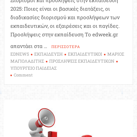
Διορισμοί και προσλήψεις στην εκπαίδευση
2025: Ποιες είναι οι βασικές διατάξεις, οι
διαδικασίες διορισμού και προσλήψεων των
εκπαιδευτικών, οι εξαιρέσεις και οι παγίδες.
Προσλήψεις στην εκπαίδευση Το edweek.gr
απαντάει στα …
ΠΕΡΙΣΣΟΤΕΡΑ
EDNEWS
ΕΚΠΑΙΔΕΥΣΗ
ΕΚΠΑΙΔΕΥΤΙΚΟΙ
ΜΑΡΙΟΣ
ΜΑΓΙΟΛΑΔΙΤΗΣ
ΠΡΟΣΛΗΨΕΙΣ ΕΚΠΑΙΔΕΥΤΙΚΩΝ
ΥΠΟΥΡΓΕΙΟ ΠΑΙΔΕΙΑΣ
on
Comment
Διορισμοί
και
προσλήψεις
εκπαιδευτικών
2025
–
Όλα
όσα
πρέπει