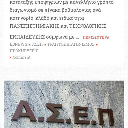
κατάταξης υποψηφίων με πανελλήνιο γραπτό
διαγωνισμό σε πίνακα βαθμολογίας ανά
κατηγορία, κλάδο και ειδικότητα
ΠΑΝΕΠΙΣΤΗΜΙΑΚΗΣ και ΤΕΧΝΟΛΟΓΙΚΗΣ
ΕΚΠΑΙΔΕΥΣΗΣ σύμφωνα με …
ΠΕΡΙΣΣΟΤΕΡΑ
EDNEWS
ΑΣΕΠ
ΓΡΑΠΤΟΣ ΔΙΑΓΩΝΙΣΜΟΣ
ΠΡΟΚΗΡΥΞΕΙΣ
on
Comment
ΑΣΕΠ
1Γ/2025:
Δημοσιεύθηκε
σε
ΦΕΚ
η
προκήρυξη
του
2ου
πανελλήνιου
διαγωνισμού