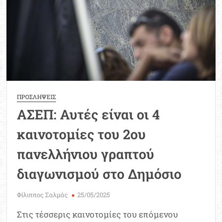
υπαλλήλων
σε
φορείς
του
Δημοσίου
ΠΡΟΣΛΗΨΕΙΣ
ΑΣΕΠ: Αυτές είναι οι 4
καινοτομίες του 2ου
πανελλήνιου γραπτού
διαγωνισμού στο Δημόσιο
Φίλιππος Σαλμάς
25/05/2025
Στις τέσσερις καινοτομίες του επόμενου