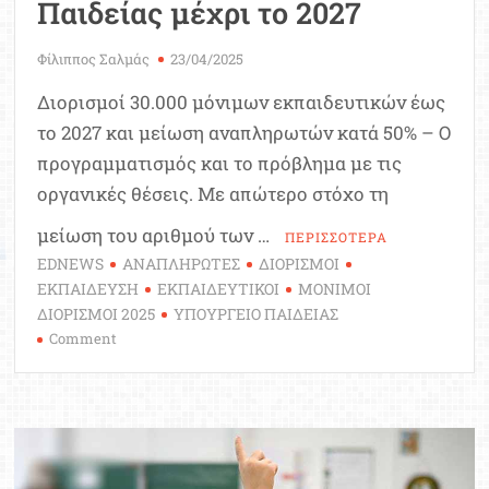
Παιδείας μέχρι το 2027
Φίλιππος Σαλμάς
23/04/2025
Διορισμοί 30.000 μόνιμων εκπαιδευτικών έως
το 2027 και μείωση αναπληρωτών κατά 50% – Ο
προγραμματισμός και το πρόβλημα με τις
οργανικές θέσεις. Με απώτερο στόχο τη
μείωση του αριθμού των …
ΠΕΡΙΣΣΟΤΕΡΑ
EDNEWS
ΑΝΑΠΛΗΡΩΤΕΣ
ΔΙΟΡΙΣΜΟΙ
ΕΚΠΑΙΔΕΥΣΗ
ΕΚΠΑΙΔΕΥΤΙΚΟΙ
ΜΟΝΙΜΟΙ
ΔΙΟΡΙΣΜΟΙ 2025
ΥΠΟΥΡΓΕΙΟ ΠΑΙΔΕΙΑΣ
on
Comment
Μόνιμοι
διορισμοί
εκπαιδευτικών:
Αυτή
είναι
η