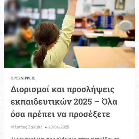
στόχευση
του
υπουργείου
Παιδείας
μέχρι
το
2027
ΠΡΟΣΛΗΨΕΙΣ
Διορισμοί και προσλήψεις
εκπαιδευτικών 2025 – Όλα
όσα πρέπει να προσέξετε
Φίλιππος Σαλμάς
23/04/2025