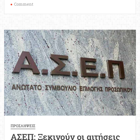
on
Comment
Διευκρινίσεις
για
τον
2o
πανελλήνιο
γραπτό
διαγωνισμό
ΑΣΕΠ
ΠΡΟΣΛΗΨΕΙΣ
ΑΣΕΠ: Ξεκινούν οι αιτήσεις