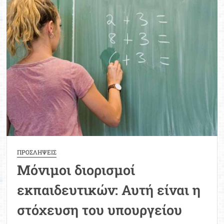
αιτήσεις
συμμετοχής
στον
2ο
πανελλήνιο
γραπτό
διαγωνισμό
2025
ΠΡΟΣΛΗΨΕΙΣ
Μόνιμοι διορισμοί
εκπαιδευτικών: Αυτή είναι η
στόχευση του υπουργείου