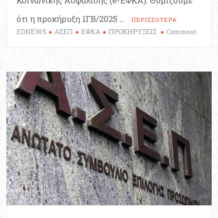
Κοινωνικής Ασφάλισης (e-ΕΦΚΑ). Θυμίζουμε
ότι η προκήρυξη 1ΓΒ/2025 …
ΠΕΡΙΣΣΟΤΕΡΑ
EDNEWS
ΑΣΕΠ
ΕΦΚΑ
ΠΡΟΚΗΡΥΞΕΙΣ
on
Comment
ΑΣΕΠ
1ΓΒ/202
166
μόνιμε
προσλή
στον
ΕΦΚΑ
–
Δείτε
τις
περιοχ
και
τις
θέσεις