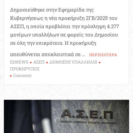
Δημοσιεύθηκε στην Εφημερίδα της
Κυβερνήσεως η νέα προκήρυξη 2ΓΒ/2025 του
ΑΣΕΠ, η οποία προβλέπει την πρόσληψη 4.277
μονίμων υπαλλήλων σε φορείς του Δημοσίου
σε όλη την επικράτεια. Η προκήρυξη
απευθύνεται αποκλειστικά σε …
ΠΕΡΙΣΣΟΤΕΡΑ
EDNEWS
ΑΣΕΠ
ΔΗΜΟΣΙΟΙ ΥΠΑΛΛΗΛΟΙ
ΠΡΟΚΗΡΥΞΕΙΣ
on
Comment
Νέα
προκήρυξη
2ΓΒ/2025
ΑΣΕΠ
για
πρόσληψη
4.277
μόνιμων