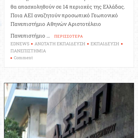
θα απασχοληθούν σε 14 περιοχές της Ελλάδας.
Ποια ΑΕΙ αναζητούν προσωπικό Γεωπονικό
Πανεπιστήμιο Αθηνών Αριστοτέλειο
Πανεπιστήμιο …
ΠΕΡΙΣΣΟΤΕΡΑ
EDNEWS
ΑΝΩΤΑΤΗ ΕΚΠΑΙΔΕΥΣΗ
ΕΚΠΑΙΔΕΥΣΗ
ΠΑΝΕΠΙΣΤΗΜΙΑ
on
Comment
Νέες
προσλήψεις
στις
δομές
7
Πανεπιστημίων
σε
14
περιοχές
–
Δείτε