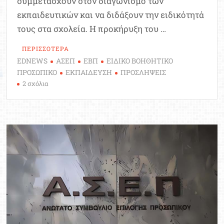
συμμετάσχουν στον διαγωνισμό των
εκπαιδευτικών και να διδάξουν την ειδικότητά
τους στα σχολεία. Η προκήρυξη του …
ΠΕΡΙΣΣΟΤΕΡΑ
EDNEWS
ΑΣΕΠ
ΕΒΠ
ΕΙΔΙΚΟ ΒΟΗΘΗΤΙΚΟ
ΠΡΟΣΩΠΙΚΟ
ΕΚΠΑΙΔΕΥΣΗ
ΠΡΟΣΛΗΨΕΙΣ
στο
2 σχόλια
Προκήρυξη
ΑΣΕΠ
1ΕΑ/2025:
Καθηγητές
στα
σχολεία
με
απολυτήριο
Λυκείου,
ΕΠΑΛ,
ΤΕΕ