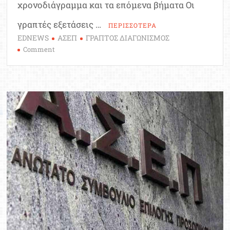
χρονοδιάγραμμα και τα επόμενα βήματα Οι
γραπτές εξετάσεις …
ΠΕΡΙΣΣΟΤΕΡΑ
EDNEWS
ΑΣΕΠ
ΓΡΑΠΤΟΣ ΔΙΑΓΩΝΙΣΜΟΣ
on
Comment
ΑΣΕΠ:
Στην
τελική
ευθεία
ο
2ος
πανελλήνιος
γραπτός
διαγωνισμός
στο
Δημόσιο
–
Όλη
η
διαδικασία