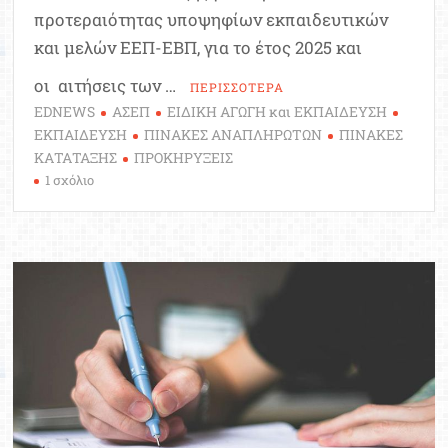
προτεραιότητας υποψηφίων εκπαιδευτικών
και μελών ΕΕΠ-ΕΒΠ, για το έτος 2025 και
οι αιτήσεις των …
ΠΕΡΙΣΣΟΤΕΡΑ
EDNEWS
ΑΣΕΠ
ΕΙΔΙΚΗ ΑΓΩΓΗ και ΕΚΠΑΙΔΕΥΣΗ
ΕΚΠΑΙΔΕΥΣΗ
ΠΙΝΑΚΕΣ ΑΝΑΠΛΗΡΩΤΩΝ
ΠΙΝΑΚΕΣ
ΚΑΤΑΤΑΞΗΣ
ΠΡΟΚΗΡΥΞΕΙΣ
στο
1 σχόλιο
Ειδική
Αγωγή:
Τέλη
Μαΐου
2025
οι
προκηρύξεις
ΑΣΕΠ
για
τους
νέους
πίνακες