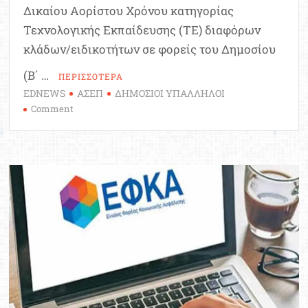
Δικαίου Αορίστου Χρόνου κατηγορίας
Τεχνολογικής Εκπαίδευσης (ΤΕ) διαφόρων
κλάδων/ειδικοτήτων σε φορείς του Δημοσίου
(Β΄ …
ΠΕΡΙΣΣΟΤΕΡΑ
EDNEWS
ΑΣΕΠ
ΔΗΜΟΣΙΟΙ ΥΠΑΛΛΗΛΟΙ
on
Comment
ΑΣΕΠ
1ΓΒ/2025:
Νέα
Προκήρυξη
για
2.084
Θέσεις
Τεχνολογικής
Εκπαίδευσης
στο
Δημόσιο