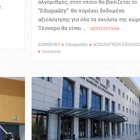
αλγόριθμος, στον οποίο θα βασίζεται το
.
“Eduquality” θα παρέχει δεδομένα
αξιολόγησης για όλα τα σχολεία της χώρ
Τέσσερα θα είναι …
ΠΕΡΙΣΣΟΤΕΡΑ
EDNDEWS
Eduquality
ΑΞΙΟΛΟΓΗΣΗ ΣΧΟΛΕΙ
ο
on
Comment
Σχολεία:
Νέο
σύστημα
αξιολόγησης-
ο
Το
Υπουργείο
θα
βλέπει
τα
“πάντα”