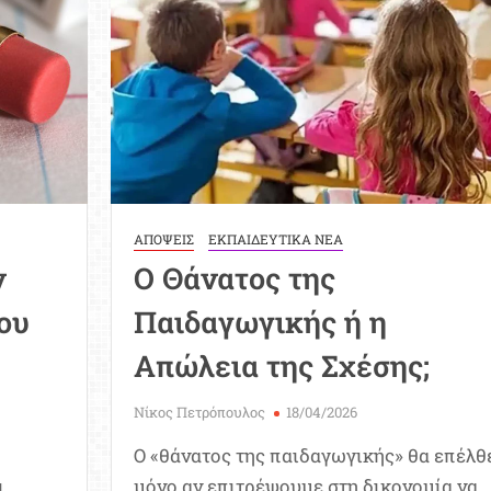
των
μαθητών
και
των
γονέων
ΑΠΟΨΕΙΣ
ΕΚΠΑΙΔΕΥΤΙΚΑ ΝΕΑ
ν
Ο Θάνατος της
ου
Παιδαγωγικής ή η
Απώλεια της Σχέσης;
Νίκος Πετρόπουλος
18/04/2026
Ο «θάνατος της παιδαγωγικής» θα επέλθ
ι
μόνο αν επιτρέψουμε στη δικονομία να