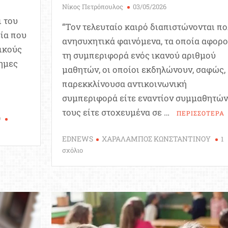
Νίκος Πετρόπουλος
03/05/2026
 του
“Τον τελευταίο καιρό διαπιστώνονται π
εία που
ανησυχητικά φαινόμενα, τα οποία αφορ
ικούς
τη συμπεριφορά ενός ικανού αριθμού
ημες
μαθητών, οι οποίοι εκδηλώνουν, σαφώς,
παρεκκλίνουσα αντικοινωνική
συμπεριφορά είτε εναντίον συμμαθητών
τους είτε στοχευμένα σε …
ΠΕΡΙΣΣΟΤΕΡΑ
Ο
EDNEWS
ΧΑΡΑΛΑΜΠΟΣ ΚΩΝΣΤΑΝΤΙΝΟΥ
1
στο
σχόλιο
Ανησυχητικά
σημάδια
παθογένειας
της
κοινωνίας,
του
σχολείου,