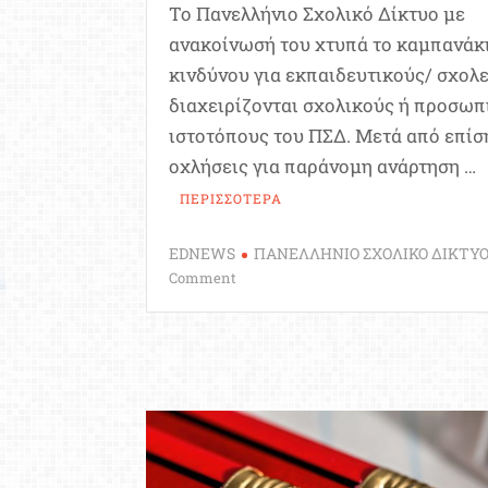
Το Πανελλήνιο Σχολικό Δίκτυο με
ανακοίνωσή του χτυπά το καμπανάκι
κινδύνου για εκπαιδευτικούς/ σχολ
διαχειρίζονται σχολικούς ή προσωπ
ιστοτόπους του ΠΣΔ. Μετά από επίσ
οχλήσεις για παράνομη ανάρτηση …
ΠΕΡΙΣΣΟΤΕΡΑ
EDNEWS
ΠΑΝΕΛΛΗΝΙΟ ΣΧΟΛΙΚΟ ΔΙΚΤΥ
on
Comment
Ιστοσελίδες
σχολείων:
Έλεγχος
περιεχομένου
και
πνευματικών
δικαιωμάτων