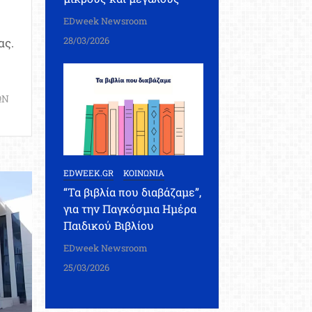
EDweek Newsroom
28/03/2026
ας.
ΩΝ
EDWEEK.GR
ΚΟΙΝΩΝΙΑ
“Τα βιβλία που διαβάζαμε”,
για την Παγκόσμια Ημέρα
Παιδικού Βιβλίου
EDweek Newsroom
25/03/2026