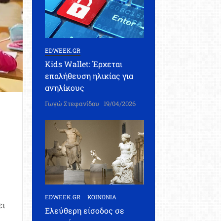
EDWEEK.GR
Kids Wallet: Έρχεται
επαλήθευση ηλικίας για
ανηλίκους
Γωγώ Στεφανίδου
19/04/2026
EDWEEK.GR
ΚΟΙΝΩΝΙΑ
ει
Ελεύθερη είσοδος σε