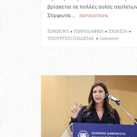
βρίσκεται σε πολλές αυλές σχολείων
Σύμφωνα …
ΠΕΡΙΣΣΟΤΕΡΑ
EDNDEWS
ΠΙΚΡΟΔΑΦΝΗ
ΣΧΟΛΕΙΑ
on
ΥΠΟΥΡΓΕΙΟ ΠΑΙΔΕΙΑΣ
Comment
Υπουργεί
Παιδείας:
Ποιο
φυτό
είναι
επικίνδυν
για
τους
μαθητές
στα
σχολεία