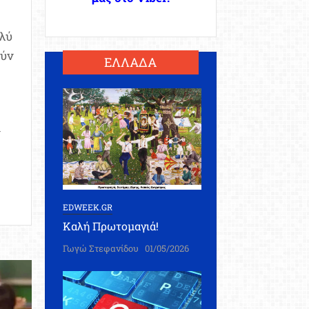
ολύ
ούν
ΕΛΛΑΔΑ
EDWEEK.GR
Καλή Πρωτομαγιά!
Γωγώ Στεφανίδου
01/05/2026