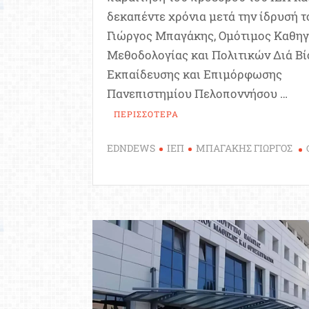
δεκαπέντε χρόνια μετά την ίδρυσή τ
Γιώργος Μπαγάκης, Ομότιμος Καθη
Μεθοδολογίας και Πολιτικών Διά Βί
Εκπαίδευσης και Επιμόρφωσης
Πανεπιστημίου Πελοποννήσου …
ΠΕΡΙΣΣΟΤΕΡΑ
EDNDEWS
ΙΕΠ
ΜΠΑΓΑΚΗΣ ΓΙΩΡΓΟΣ
on
Επισημάνσεις
μετά
την
πρόσφατη
παραίτηση
του
Προέδρου
του
ΙΕΠ