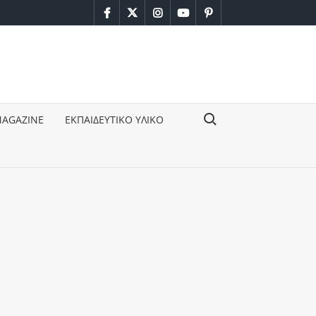
facebook
twitter
instagram
youtube
pinterest
Search for:
MAGAZINE
ΕΚΠΑΙΔΕΥΤΙΚΟ ΥΛΙΚΟ