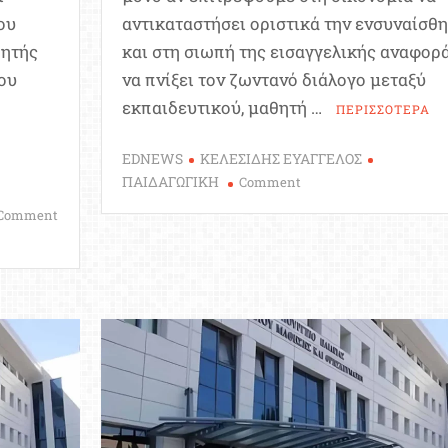
ου
αντικαταστήσει οριστικά την ενσυναίσθ
γητής
και στη σιωπή της εισαγγελικής αναφορ
ου
να πνίξει τον ζωντανό διάλογο μεταξύ
εκπαιδευτικού, μαθητή …
ΠΕΡΙΣΣΟΤΕΡΑ
EDNEWS
ΚΕΛΕΣΙΔΗΣ ΕΥΑΓΓΕΛΟΣ
on
ΠΑΙΔΑΓΩΓΙΚΗ
Comment
Ο
Comment
Θάνατος
της
Παιδαγωγικής
ή
η
Απώλεια
της
Σχέσης;