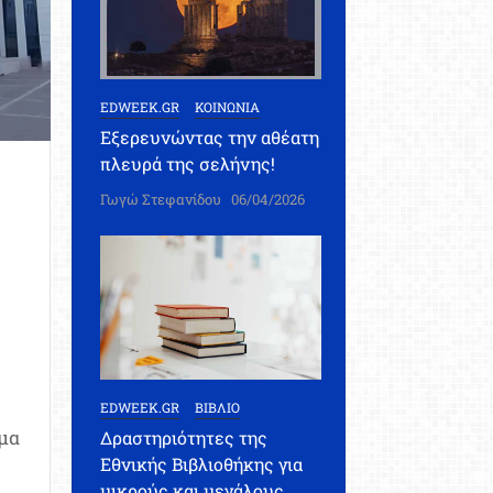
EDWEEK.GR
ΚΟΙΝΩΝΙΑ
Εξερευνώντας την αθέατη
πλευρά της σελήνης!
Γωγώ Στεφανίδου
06/04/2026
EDWEEK.GR
ΒΙΒΛΙΟ
μα
Δραστηριότητες της
Εθνικής Βιβλιοθήκης για
μικρούς και μεγάλους