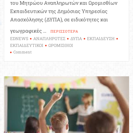
του Μητρώου Αναπληρωτών και Ωρομισθίων
Εκπαιδευτικών της Δημόσιας Υπηρεσίας
Απασχόλησης (ΔΥΠΑ), σε ειδικότητες και
γεωγραφικές …
ΠΕΡΙΣΣΟΤΕΡΑ
EDNEWS
ΑΝΑΠΛΗΡΩΤΕΣ
ΔΥΠΑ
ΕΚΠΑΙΔΕΥΣΗ
ΕΚΠΑΙΔΕΥΤΙΚΟΙ
ΩΡΟΜΙΣΘΙΟΙ
on
Comment
ΔΥΠΑ:
Ξεκινά
η
8η
συμπληρωματική
πρόσκληση
για
το
Μητρώο
Εκπαιδευτικών