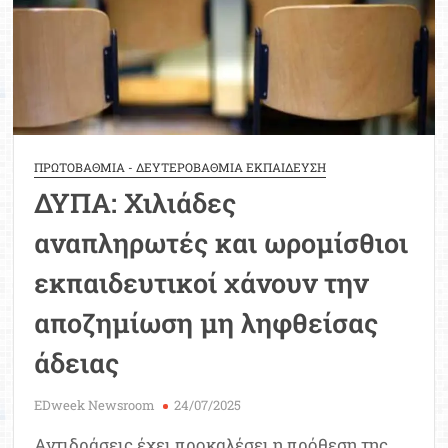
αδείας
εκπαιδευτικών
ΔΥΠΑ
ΠΡΩΤΟΒΑΘΜΙΑ - ΔΕΥΤΕΡΟΒΑΘΜΙΑ ΕΚΠΑΙΔΕΥΣΗ
ΔΥΠΑ: Χιλιάδες
αναπληρωτές και ωρομίσθιοι
εκπαιδευτικοί χάνουν την
αποζημίωση μη ληφθείσας
άδειας
EDweek Newsroom
24/07/2025
Αντιδράσεις έχει προκαλέσει η πρόθεση της