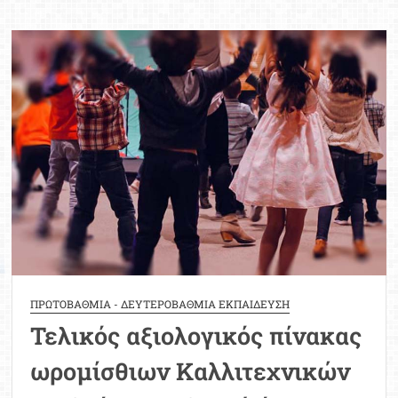
η
διαδικασία
της
ατομικής
δομημένης
συνέντευξης
για
τους
αναπληρωτές
και
ωρομίσθιους
εκπαιδευτικούς
ΠΡΩΤΟΒΑΘΜΙΑ - ΔΕΥΤΕΡΟΒΑΘΜΙΑ ΕΚΠΑΙΔΕΥΣΗ
Τελικός αξιολογικός πίνακας
ωρομίσθιων Καλλιτεχνικών