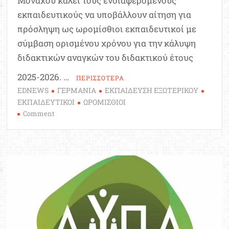
Μονάχου καλεί τους ενδιαφερόμενους
εκπαιδευτικούς να υποβάλλουν αίτηση για
πρόσληψη ως ωρομίσθιοι εκπαιδευτικοί με
σύμβαση ορισμένου χρόνου για την κάλυψη
διδακτικών αναγκών του διδακτικού έτους
2025-2026. …
ΠΕΡΙΣΣΟΤΕΡΑ
EDNEWS
ΓΕΡΜΑΝΙΑ
ΕΚΠΑΙΔΕΥΣΗ ΕΞΩΤΕΡΙΚΟΥ
ΕΚΠΑΙΔΕΥΤΙΚΟΙ
ΩΡΟΜΙΣΘΙΟΙ
on
Comment
Πρόσληψη
ωρομισθίων
εκπαιδευτικών
στα
ελληνικά
Σχολεία
στη
Γερμανία