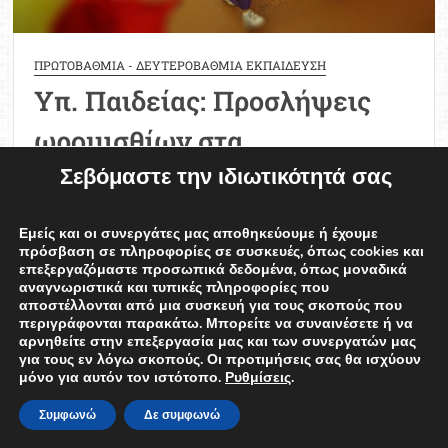
ΠΡΩΤΟΒΑΘΜΙΑ - ΔΕΥΤΕΡΟΒΑΘΜΙΑ ΕΚΠΑΙΔΕΥΣΗ
Υπ. Παιδείας: Προσλήψεις
ωρομισθίων στα
Σεβόμαστε την ιδιωτικότητά σας
Καλλιτεχνικά Σχολεία
Φίλιππος Σαλμάς
26/06/2024
Εμείς και οι συνεργάτες μας αποθηκεύουμε ή έχουμε
πρόσβαση σε πληροφορίες σε συσκευές, όπως cookies και
Δημοσιεύθηκε σε ΦΕΚ νέα απόφαση
επεξεργαζόμαστε προσωπικά δεδομένα, όπως μοναδικά
αναγνωριστικά και τυπικές πληροφορίες που
του υπουργού Παιδείας Κυριάκου Πιερρακάκη,
αποστέλλονται από μια συσκευή για τους σκοπούς που
σχετικά με την πρόσληψη ωρομίσθιου
περιγράφονται παρακάτω. Μπορείτε να συναινέσετε ή να
αρνηθείτε στην επεξεργασία μας και των συνεργατών μας
προσωπικού́ στα Καλλιτεχνικά́ Σχολεία στις
για τους εν λόγω σκοπούς. Οι προτιμήσεις σας θα ισχύουν
κατευθύνσεις του Θεάτρου – Κινηματογράφου
μόνο για αυτόν τον ιστότοπο.
Ρυθμίσεις
.
και Χορού́, που θα ισχύσουν από το …
Συμφωνώ
Δε συμφωνώ
ΠΕΡΙΣΣΟΤΕΡΑ