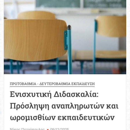
Μοριοδ
Βάσ
Σπου
Εργ
ΠΡΩΤΟΒΑΘΜΙΑ - ΔΕΥΤΕΡΟΒΑΘΜΙΑ ΕΚΠΑΙΔΕΥΣΗ
Ενισχυτική Διδασκαλία:
Πρόσληψη αναπληρωτών και
ωρομισθίων εκπαιδευτικών
Νίκος Πετρόπουλος
09/12/2025