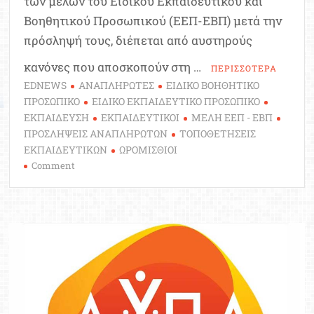
των μελών του Ειδικού Εκπαιδευτικού και
Βοηθητικού Προσωπικού (ΕΕΠ-ΕΒΠ) μετά την
πρόσληψή τους, διέπεται από αυστηρούς
κανόνες που αποσκοπούν στη …
ΠΕΡΙΣΣΟΤΕΡΑ
EDNEWS
ΑΝΑΠΛΗΡΩΤΕΣ
ΕΙΔΙΚΟ ΒΟΗΘΗΤΙΚΟ
ΠΡΟΣΩΠΙΚΟ
ΕΙΔΙΚΟ ΕΚΠΑΙΔΕΥΤΙΚΟ ΠΡΟΣΩΠΙΚΟ
ΕΚΠΑΙΔΕΥΣΗ
ΕΚΠΑΙΔΕΥΤΙΚΟΙ
ΜΕΛΗ ΕΕΠ - ΕΒΠ
ΠΡΟΣΛΗΨΕΙΣ ΑΝΑΠΛΗΡΩΤΩΝ
ΤΟΠΟΘΕΤΗΣΕΙΣ
ΕΚΠΑΙΔΕΥΤΙΚΩΝ
ΩΡΟΜΙΣΘΙΟΙ
on
Comment
Η
διαδικασία
τοποθέτησης
αναπληρωτών
εκπαιδευτικών,
ωρομίσθιων
και
μελών
ΕΕΠ-