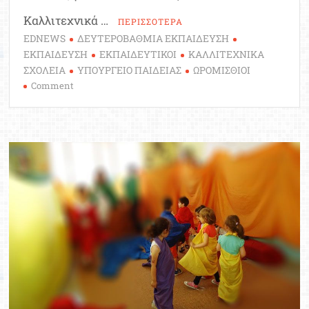
Καλλιτεχνικά …
ΠΕΡΙΣΣΟΤΕΡΑ
EDNEWS
ΔΕΥΤΕΡΟΒΑΘΜΙΑ ΕΚΠΑΙΔΕΥΣΗ
ΕΚΠΑΙΔΕΥΣΗ
ΕΚΠΑΙΔΕΥΤΙΚΟΙ
ΚΑΛΛΙΤΕΧΝΙΚΑ
ΣΧΟΛΕΙΑ
ΥΠΟΥΡΓΕΙΟ ΠΑΙΔΕΙΑΣ
ΩΡΟΜΙΣΘΙΟΙ
on
Comment
Αιτήσεις
ωρομισθίων
στα
Καλλιτεχνικά
Σχολεία
για
το
σχολικό
έτος
2024-
2025