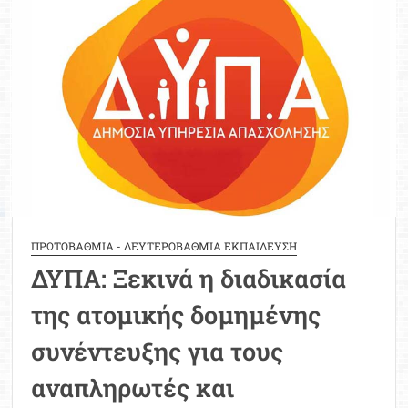
στο
πλαίσιο
ενίσχυσης
των
Καλλιτεχνικών
Γυμνασίων-
Λυκείων
ΠΡΩΤΟΒΑΘΜΙΑ - ΔΕΥΤΕΡΟΒΑΘΜΙΑ ΕΚΠΑΙΔΕΥΣΗ
ΔΥΠΑ: Ξεκινά η διαδικασία
της ατομικής δομημένης
συνέντευξης για τους
αναπληρωτές και