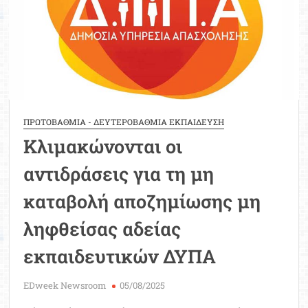
ΕΒΠ,
μετά
την
πρόσληψή
τους
ΠΡΩΤΟΒΑΘΜΙΑ - ΔΕΥΤΕΡΟΒΑΘΜΙΑ ΕΚΠΑΙΔΕΥΣΗ
Κλιμακώνονται οι
αντιδράσεις για τη μη
καταβολή αποζημίωσης μη
ληφθείσας αδείας
εκπαιδευτικών ΔΥΠΑ
EDweek Newsroom
05/08/2025