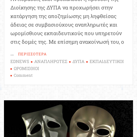
Διοίκησης της ΔΥΠΑ να προχωρήσει στην
κατάργηση της αποζημίωσης μη ληφθείσας
άδειας σε συμβασιούχους αναπληρωτές και
ωρομίσθιους εκπαιδευτικούς που υπηρετούν
στις δομές της. Με επίσημη ανακοίνωσή του, ο
…
ΠΕΡΙΣΣΟΤΕΡΑ
EDNEWS
ΑΝΑΠΛΗΡΩΤΕΣ
ΔΥΠΑ
ΕΚΠΑΙΔΕΥΤΙΚΟΙ
ΩΡΟΜΙΣΘΙΟΙ
on
Comment
ΔΥΠΑ:
Χιλιάδες
αναπληρωτές
και
ωρομίσθιοι
εκπαιδευτικοί
χάνουν
την
αποζημίωση