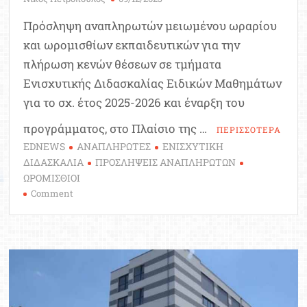
Πρόσληψη αναπληρωτών μειωμένου ωραρίου
και ωρομισθίων εκπαιδευτικών για την
πλήρωση κενών θέσεων σε τμήματα
Ενισχυτικής Διδασκαλίας Ειδικών Μαθημάτων
για το σχ. έτος 2025-2026 και έναρξη του
προγράμματος, στο Πλαίσιο της …
ΠΕΡΙΣΣΟΤΕΡΑ
EDNEWS
ΑΝΑΠΛΗΡΩΤΕΣ
ΕΝΙΣΧΥΤΙΚΗ
ΔΙΔΑΣΚΑΛΙΑ
ΠΡΟΣΛΗΨΕΙΣ ΑΝΑΠΛΗΡΩΤΩΝ
ΩΡΟΜΙΣΘΙΟΙ
on
Comment
Ενισχυτική
Διδασκαλία:
Πρόσληψη
αναπληρωτών
και
ωρομισθίων
εκπαιδευτικών