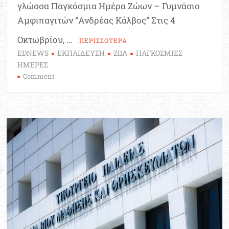
γλώσσα Παγκόσμια Ημέρα Ζώων – Γυμνάσιο
Αμφιπαγιτών “Ανδρέας Κάλβος” Στις 4
Οκτωβρίου, …
ΠΕΡΙΣΣΟΤΕΡΑ
EDNEWS
ΕΚΠΑΙΔΕΥΣΗ
ΖΩΑ
ΠΑΓΚΟΣΜΙΕΣ
ΗΜΕΡΕΣ
on
Comment
Παγκόσμια
Ημέρα
Ζώων
στη
νοηματική
γλώσσα
–
Βίντεο
Γυμνασίου
Αμφιπαγιτών
“Ανδρέας
Κάλβος”