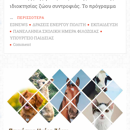
ιδιοκτησίας ζώου συντροφιάς. Το πρόγραμμα
…
ΠΕΡΙΣΣΟΤΕΡΑ
EDNEWS
ΔΡΑΣΕΙΣ ΕΝΕΡΓΟΥ ΠΟΛΙΤΗ
ΕΚΠΑΙΔΕΥΣΗ
ΠΑΝΕΛΛΗΝΙΑ ΣΧΟΛΙΚΗ ΗΜΕΡΑ ΦΙΛΟΖΩΙΑΣ
ΥΠΟΥΡΓΕΙΟ ΠΑΙΔΕΙΑΣ
on
Comment
Εισάγεται
στα
σχολεία
πρόγραμμα
φιλοζωίας
και
υπεύθυνης
ιδιοκτησίας
ζώου
συντροφιάς