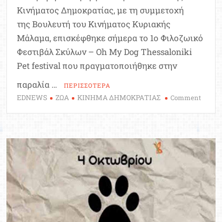
Κινήματος Δημοκρατίας, με τη συμμετοχή
της Βουλευτή του Κινήματος Κυριακής
Μάλαμα, επισκέφθηκε σήμερα το 1ο Φιλοζωικό
Φεστιβάλ Σκύλων – Oh My Dog Thessaloniki
Pet festival που πραγματοποιήθηκε στην
παραλία …
ΠΕΡΙΣΣΟΤΕΡΑ
EDNEWS
ΖΩΑ
ΚΙΝΗΜΑ ΔΗΜΟΚΡΑΤΙΑΣ
on
Comment
Το
Κίνημ
Δημοκ
στο
1ο
Φιλοζ
Φεστιβ
Σκύλω
στη
Θεσσα