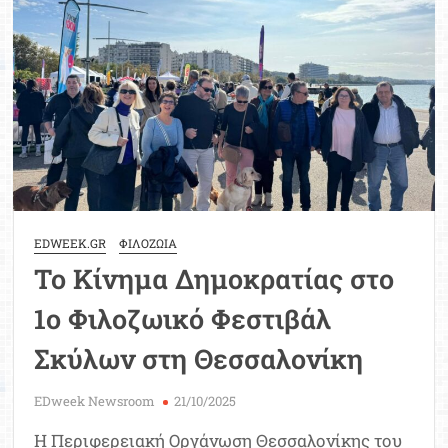
Μοριοδ
Βάσ
Σπου
Εργ
EDWEEK.GR
ΦΙΛΟΖΩΙΑ
Το Κίνημα Δημοκρατίας στο
1ο Φιλοζωικό Φεστιβάλ
Σκύλων στη Θεσσαλονίκη
EDweek Newsroom
21/10/2025
Η Περιφερειακή Οργάνωση Θεσσαλονίκης του