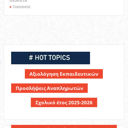
ΘΕΜΑΤΑ
on
Comment
End
the
Cage
Age
–
CIWF:
Κίνημα
για
την
απαγόρευση
Αξιολόγηση Εκπαιδευτικών
των
κλουβιών
Προσλήψεις Αναπληρωτών
σήμερα
Σχολικό έτος 2025-2026