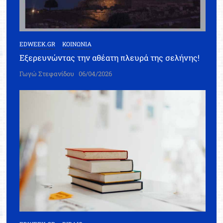
EDWEEK.GR
ΚΟΙΝΩΝΙΑ
Εξερευνώντας την αθέατη πλευρά της σελήνης!
Γωγώ Στεφανίδου
06/04/2026