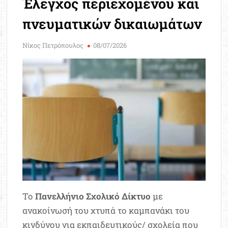
Έλεγχος περιεχομένου και
Μοριοδ
Βάσ
πνευματικών δικαιωμάτων
Σπου
Εργ
Νίκος Πετρόπουλος
08/07/2026
Το
Πανελλήνιο Σχολικό Δίκτυο
με
ανακοίνωσή του χτυπά το καμπανάκι του
κινδύνου για εκπαιδευτικούς/ σχολεία που