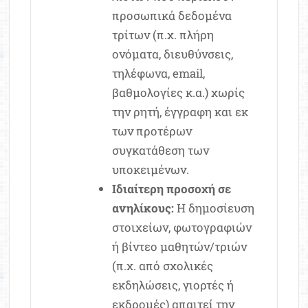
προσωπικά δεδομένα
τρίτων (π.χ. πλήρη
ονόματα, διευθύνσεις,
τηλέφωνα, email,
βαθμολογίες κ.α.) χωρίς
την ρητή, έγγραφη και εκ
των προτέρων
συγκατάθεση των
υποκειμένων.
Ιδιαίτερη προσοχή σε
ανηλίκους:
Η δημοσίευση
στοιχείων, φωτογραφιών
ή βίντεο μαθητών/τριών
(π.χ. από σχολικές
εκδηλώσεις, γιορτές ή
εκδρομές) απαιτεί την