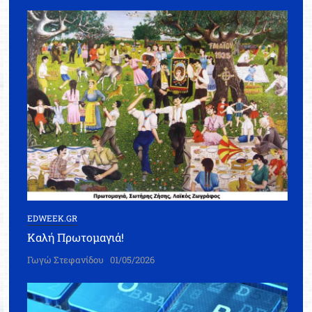
EDWEEK.GR
Καλή Πρωτομαγιά!
Γωγώ Στεφανίδου
01/05/2026