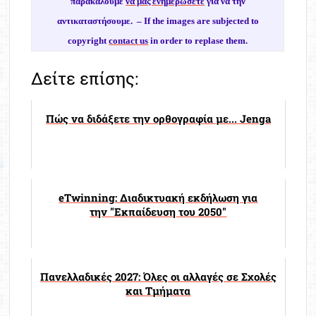
παρακαλούμε
να μας ενημερώσετε
για να την
αντικαταστήσουμε. –
If the images are subjected to
copyright
contact us
in order to replase them.
Δείτε επίσης:
Πώς να διδάξετε την ορθογραφία με... Jenga
eTwinning: Διαδικτυακή εκδήλωση για
την "Εκπαίδευση του 2050"
Πανελλαδικές 2027: Όλες οι αλλαγές σε Σχολές
και Τμήματα