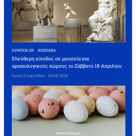
EDWEEK.GR
ΚΟΙΝΩΝΙΑ
Ελεύθερη είσοδος σε μουσεία και
αρχαιολογικούς χώρους το Σάββατο 18 Απριλίου
Γωγώ Στεφανίδου
16/04/2026