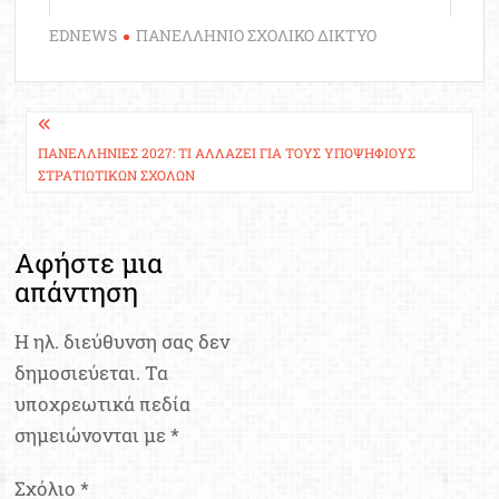
EDNEWS
ΠΑΝΕΛΛΗΝΙΟ ΣΧΟΛΙΚΟ ΔΙΚΤΥΟ
Πλοήγηση
άρθρων
ΠΑΝΕΛΛΉΝΙΕΣ 2027: ΤΙ ΑΛΛΆΖΕΙ ΓΙΑ ΤΟΥΣ ΥΠΟΨΗΦΊΟΥΣ
ΣΤΡΑΤΙΩΤΙΚΏΝ ΣΧΟΛΏΝ
Αφήστε μια
απάντηση
Η ηλ. διεύθυνση σας δεν
δημοσιεύεται.
Τα
υποχρεωτικά πεδία
σημειώνονται με
*
Σχόλιο
*