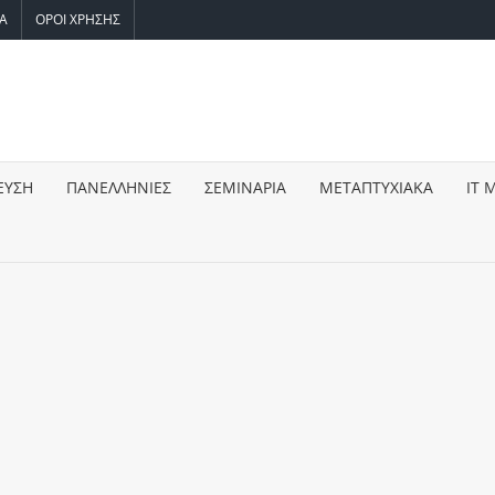
ΙΑ
ΟΡΟΙ ΧΡΗΣΗΣ
WEEK.GR
για
ση,
ίο
ΕΥΣΗ
ΠΑΝΕΛΛΗΝΙΕΣ
ΣΕΜΙΝΑΡΙΑ
ΜΕΤΑΠΤΥΧΙΑΚΑ
IT 
,
ιες,
ωτές,
γωγή,
ις,
τητα,
τηση,