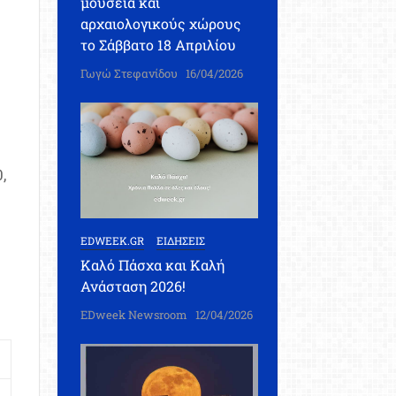
μουσεία και
αρχαιολογικούς χώρους
το Σάββατο 18 Απριλίου
Γωγώ Στεφανίδου
16/04/2026
,
EDWEEK.GR
ΕΙΔΗΣΕΙΣ
Καλό Πάσχα και Καλή
Ανάσταση 2026!
EDweek Newsroom
12/04/2026