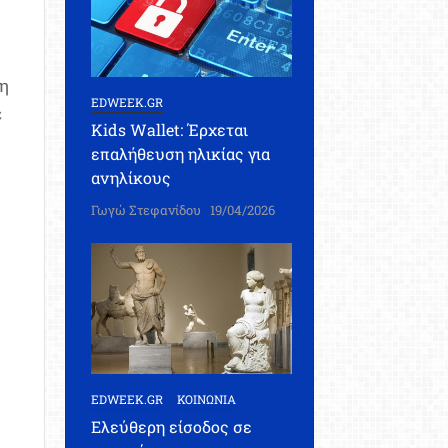
τη
EDWEEK.GR
ε
Kids Wallet: Έρχεται
επαλήθευση ηλικίας για
ανηλίκους
Γωγώ Στεφανίδου
19/04/2026
EDWEEK.GR
ΚΟΙΝΩΝΙΑ
Ελεύθερη είσοδος σε