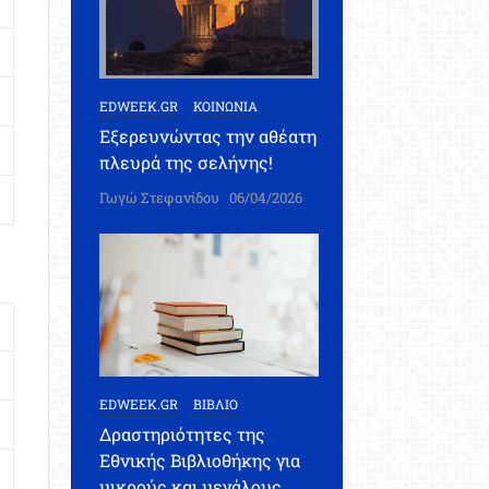
EDWEEK.GR
ΚΟΙΝΩΝΙΑ
Εξερευνώντας την αθέατη
πλευρά της σελήνης!
Γωγώ Στεφανίδου
06/04/2026
EDWEEK.GR
ΒΙΒΛΙΟ
Δραστηριότητες της
Εθνικής Βιβλιοθήκης για
μικρούς και μεγάλους