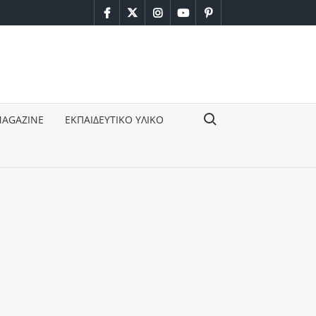
facebook
twitter
instagram
youtube
pinterest
Search for:
MAGAZINE
ΕΚΠΑΙΔΕΥΤΙΚΟ ΥΛΙΚΟ