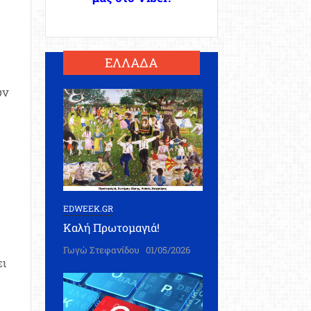
ΕΛΛΑΔΑ
υν
EDWEEK.GR
Καλή Πρωτομαγιά!
Γωγώ Στεφανίδου
01/05/2026
ει