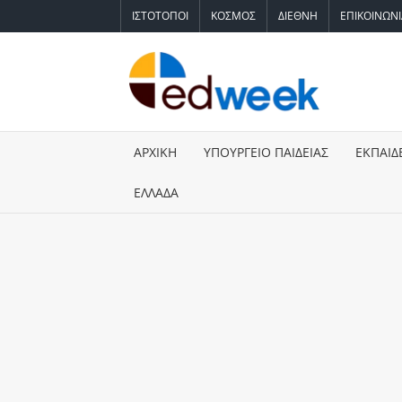
Skip
ΙΣΤΟΤΟΠΟΙ
ΚΟΣΜΟΣ
ΔΙΕΘΝΗ
ΕΠΙΚΟΙΝΩΝ
to
content
ED
Ειδήσεις 
Εκπαίδευ
Υπουργε
ΑΡΧΙΚΗ
ΥΠΟΥΡΓΕΙΟ ΠΑΙΔΕΙΑΣ
ΕΚΠΑΙΔ
Παιδείας
Πανελλήν
ΕΛΛΑΔΑ
Αναπληρ
Πίνακες,
Ειδική Α
Προσλήψε
Έκτακτη
Επικαιρό
Μοριοδό
Βάσεις,
Σπουδές,