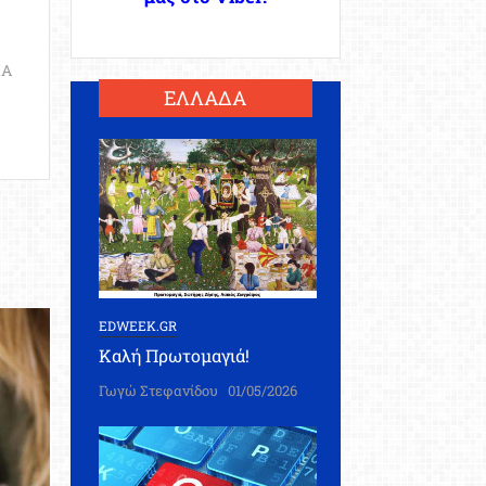
ΙΑ
ΕΛΛΑΔΑ
EDWEEK.GR
Καλή Πρωτομαγιά!
Γωγώ Στεφανίδου
01/05/2026