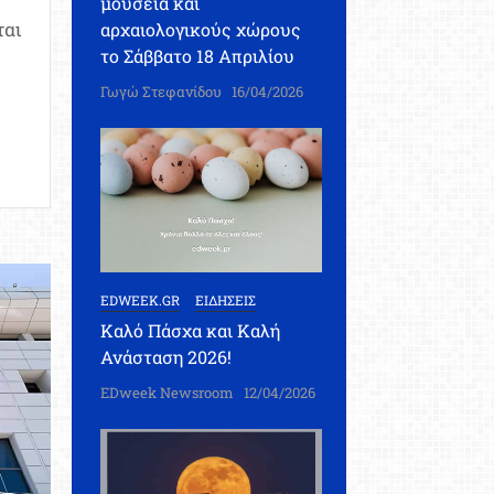
μουσεία και
ται
αρχαιολογικούς χώρους
το Σάββατο 18 Απριλίου
Γωγώ Στεφανίδου
16/04/2026
on
Πρότυπα
Σχολεία:
Τα
θέματα
που
EDWEEK.GR
ΕΙΔΗΣΕΙΣ
έπεσαν
Καλό Πάσχα και Καλή
στις
Ανάσταση 2026!
εξετάσεις
και
EDweek Newsroom
12/04/2026
οι
απαντήσεις