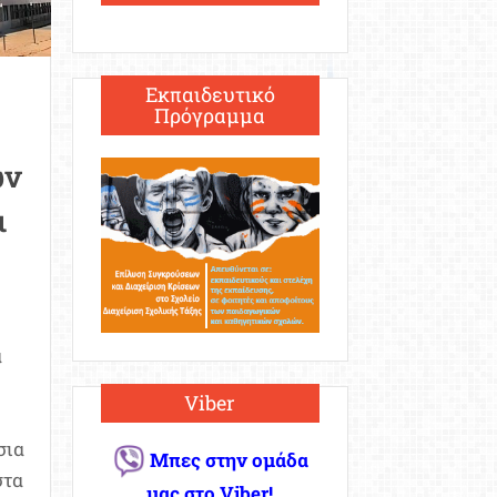
Εκπαιδευτικό
Πρόγραμμα
ών
ι
ά
Viber
σια
Μπες στην ομάδα
στα
μας στο Viber!