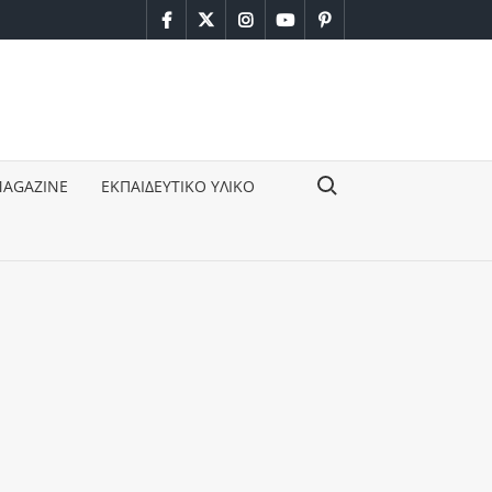
facebook
twitter
instagram
youtube
pinterest
Search for:
MAGAZINE
ΕΚΠΑΙΔΕΥΤΙΚΟ ΥΛΙΚΟ