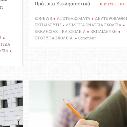
Πρότυπα Εκκλησιαστικά …
ΠΕΡΙΣΣΟΤΕΡΑ
αι
EDNEWS
ΑΠΟΤΕΛΕΣΜΑΤΑ
ΔΕΥΤΕΡΟΒΑΘΜ
ΕΚΠΑΙΔΕΥΣΗ
ΔΗΜΟΣΙΑ ΩΝΑΣΕΙΑ ΣΧΟΛΕΙΑ
ΕΚΚΛΗΣΙΑΣΤΙΚΑ ΣΧΟΛΕΙΑ
ΕΚΠΑΙΔΕΥΣΗ
Η
on
ΠΡΟΤΥΠΑ ΣΧΟΛΕΙΑ
Comment
Σήμερα
ΣΤΙΚΑ
τα
ΛΕΙΑ
αποτελέσματα
για
ο
την
εισαγωγή
μαθητών
στα
ητα
Πρότυπα,
Ωνάσεια
ματα
και
Εκκλησιαστικά
Σχολεία