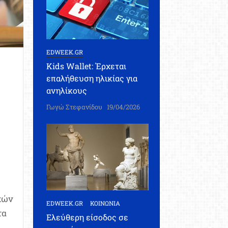
EDWEEK.GR
Kids Wallet: Έρχεται
επαλήθευση ηλικίας για
ανηλίκους
Γωγώ Στεφανίδου
19/04/2026
κών
EDWEEK.GR
ΚΟΙΝΩΝΙΑ
τα
Ελεύθερη είσοδος σε