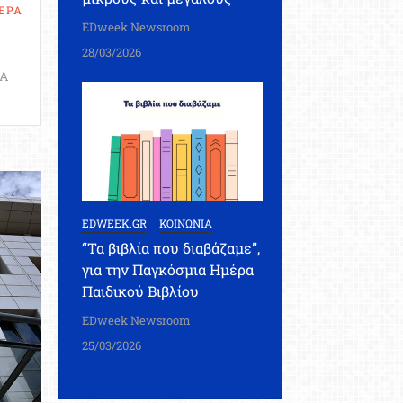
ΕΡΑ
EDweek Newsroom
28/03/2026
Α
EDWEEK.GR
ΚΟΙΝΩΝΙΑ
“Τα βιβλία που διαβάζαμε”,
για την Παγκόσμια Ημέρα
Παιδικού Βιβλίου
EDweek Newsroom
25/03/2026