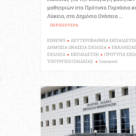
μαθητριών στα Πρότυπα Γυμνάσια κ
Λύκεια, στα Δημόσια Ωνάσεια …
ΠΕΡΙΣΣΟΤΕΡΑ
EDNEWS
ΔΕΥΤΕΡΟΒΑΘΜΙΑ ΕΚΠΑΙΔΕΥΣ
ΔΗΜΟΣΙΑ ΩΝΑΣΕΙΑ ΣΧΟΛΕΙΑ
ΕΚΚΛΗΣΙΑ
ΣΧΟΛΕΙΑ
ΕΚΠΑΙΔΕΥΣΗ
ΠΡΟΤΥΠΑ ΣΧΟ
on
ΥΠΟΥΡΓΕΙΟ ΠΑΙΔΕΙΑΣ
Comment
Υπουργεί
Παιδείας:
Δόθηκαν
στη
δημοσιότ
τα
αποτελέσ
για
Πρότυπα,
Ωνάσεια
και