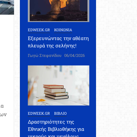
EDWEEK.GR
ΚΟΙΝΩΝΙΑ
Εξερευνώντας την αθέατη
πλευρά της σελήνης!
Γωγώ Στεφανίδου
06/04/2026
ία
πων
EDWEEK.GR
ΒΙΒΛΙΟ
Δραστηριότητες της
Εθνικής Βιβλιοθήκης για
μικρούς και μεγάλους