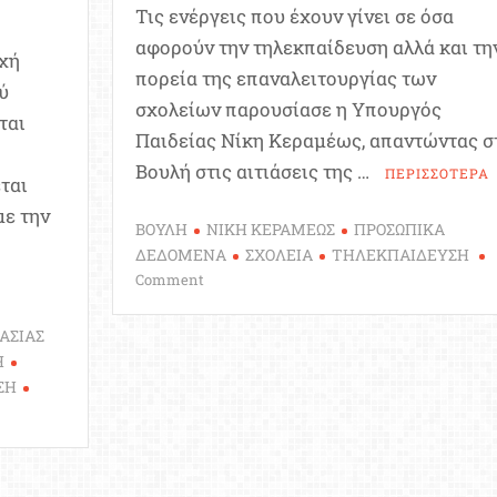
Τις ενέργεις που έχουν γίνει σε όσα
αφορούν την τηλεκπαίδευση αλλά και τη
ρχή
πορεία της επαναλειτουργίας των
ύ
σχολείων παρουσίασε η Υπουργός
ται
Παιδείας Νίκη Κεραμέως, απαντώντας σ
Βουλή στις αιτιάσεις της …
ΠΕΡΙΣΣΟΤΕΡΑ
ται
με την
ΒΟΥΛΗ
ΝΙΚΗ ΚΕΡΑΜΕΩΣ
ΠΡΟΣΩΠΙΚΑ
ΔΕΔΟΜΕΝΑ
ΣΧΟΛΕΙΑ
ΤΗΛΕΚΠΑΙΔΕΥΣΗ
on
Comment
Τηλεκπαίδευση:
Απάντηση
ΑΣΙΑΣ
Κεραμέως
Η
στις
ΣΗ
αιτιάσεις
της
αντιπολίτευσης
ας
περί
κών