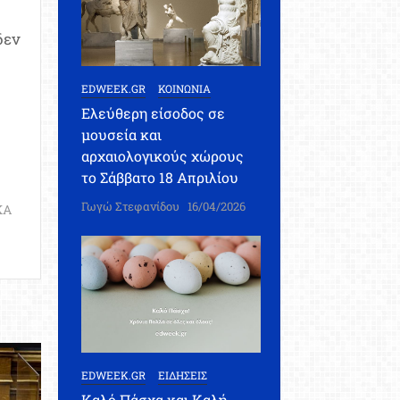
δεν
EDWEEK.GR
ΚΟΙΝΩΝΙΑ
Ελεύθερη είσοδος σε
μουσεία και
αρχαιολογικούς χώρους
το Σάββατο 18 Απριλίου
Γωγώ Στεφανίδου
16/04/2026
ΚΑ
EDWEEK.GR
ΕΙΔΗΣΕΙΣ
Καλό Πάσχα και Καλή