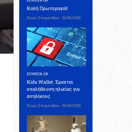
EDWEEK.GR
Καλή Πρωτομαγιά!
Γωγώ Στεφανίδου
01/05/2026
EDWEEK.GR
Kids Wallet: Έρχεται
επαλήθευση ηλικίας για
ανηλίκους
Γωγώ Στεφανίδου
19/04/2026