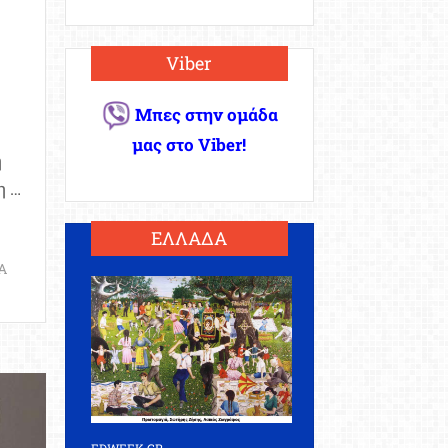
Viber
Μπες στην ομάδα
μας στο Viber!
ή
η …
ΕΛΛΑΔΑ
Α