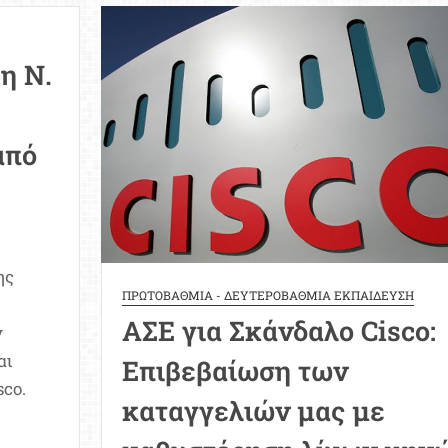
προσωπικών
ων
δεδομένων
δευση:
 η Ν.
ώνεται
από
ς
ης
ΠΡΩΤΟΒΑΘΜΙΑ - ΔΕΥΤΕΡΟΒΑΘΜΙΑ ΕΚΠΑΙΔΕΥΣΗ
ΑΣΕ για Σκάνδαλο Cisco:
ν
αι
Επιβεβαίωση των
sco.
καταγγελιών μας με