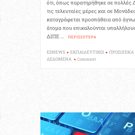
ότι, όπως παρατηρήθηκε σε πολλές 
τις τελευταίες μέρες και σε Μονάδες
καταγράφεται προσπάθεια από άγν
άτομα που επικαλούνται υπαλλήλους
ΔΙΠΕ …
ΠΕΡΙΣΣΟΤΕΡΑ
EDNEWS
ΕΚΠΑΙΔΕΥΤΙΚΟΙ
ΠΡΟΣΩΠΙΚΑ
on
ΔΕΔΟΜΕΝΑ
Comment
Προσπάθεια
κακόβουλης
διείσδυσης
σε
προσωπικά
δεδομένα
εκπαιδευτικών