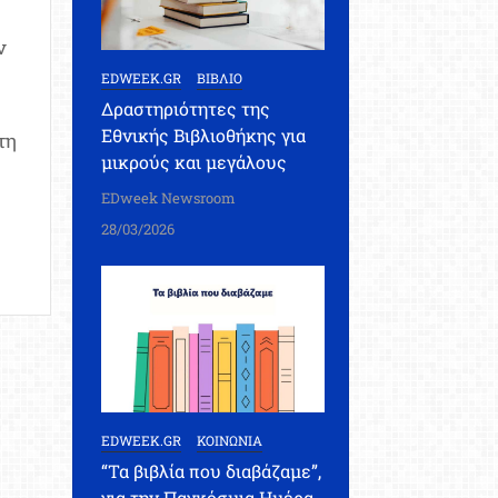
ν
EDWEEK.GR
ΒΙΒΛΙΟ
Δραστηριότητες της
Εθνικής Βιβλιοθήκης για
τη
μικρούς και μεγάλους
EDweek Newsroom
28/03/2026
EDWEEK.GR
ΚΟΙΝΩΝΙΑ
“Τα βιβλία που διαβάζαμε”,
για την Παγκόσμια Ημέρα