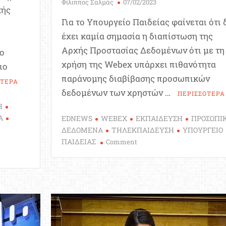
Φίλιππος Σαλμάς
07/02/2023
κής
Για το Υπουργείο Παιδείας φαίνεται ότι 
έχει καμία σημασία η διαπίστωση της
Αρχής Προστασίας Δεδομένων ότι με τη
το
χρήση της Webex υπάρχει πιθανότητα
ιο
παράνομης διαβίβασης προσωπικών
ΟΤΕΡΑ
δεδομένων των χρηστών …
ΠΕΡΙΣΣΟΤΕΡΑ
Η
Α
EDNEWS
WEBEX
ΕΚΠΑΙΔΕΥΣΗ
ΠΡΟΣΩΠΙ
ΔΕΔΟΜΕΝΑ
ΤΗΛΕΚΠΑΙΔΕΥΣΗ
ΥΠΟΥΡΓΕΙΟ
on
ΠΑΙΔΕΙΑΣ
Comment
Webex:
Η
Απίστευτη
εμμονή
του
Υπ.
Παιδείας