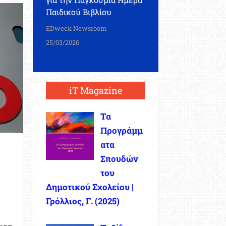
Παιδικού Βιβλίου
EDweek Newsroom
25/03/2026
iT Magazine
Τα
Προγράμμ
ατα
Σπουδών
του
Δημοτικού Σχολείου |
Γρόλλιος, Γ. (2025)