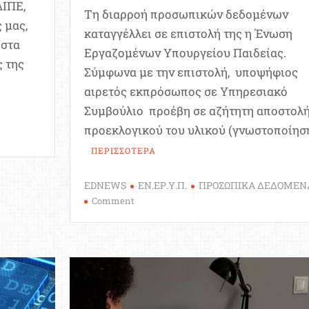
ΔΙΠΕ,
Τη διαρροή προσωπικών δεδομένων
 μας,
καταγγέλλει σε επιστολή της η Ένωση
ωστα
Εργαζομένων Υπουργείου Παιδείας.
 της
Σύμφωνα με την επιστολή, υποψήφιος
αιρετός εκπρόσωπος σε Υπηρεσιακό
Συμβούλιο προέβη σε αζήτητη αποστολ
προεκλογικού του υλικού (γνωστοποίησ
ΠΕΡΙΣΣΟΤΕΡΑ
EDNEWS
ΕΝ.ΕΡ.Υ.Π.
ΠΡΟΣΩΠΙΚΑ ΔΕΔΟΜΕΝ
on
Comment
Διαρροή
προσωπικών
δεδομένων
στην
ΔΔΕ
Γ’
Αθήνας