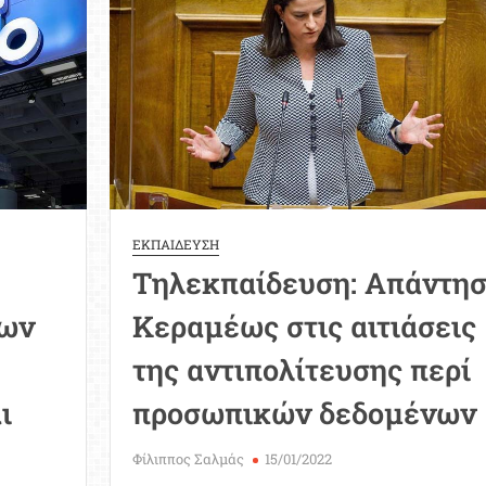
σε
μία
ανασφαλή
πλατφόρμα
|
Νίκος
Γιαννόπουλος
ΕΚΠΑΙΔΕΥΣΗ
Τηλεκπαίδευση: Απάντη
ων
Κεραμέως στις αιτιάσεις
ο
της αντιπολίτευσης περί
ι
προσωπικών δεδομένων
Φίλιππος Σαλμάς
15/01/2022