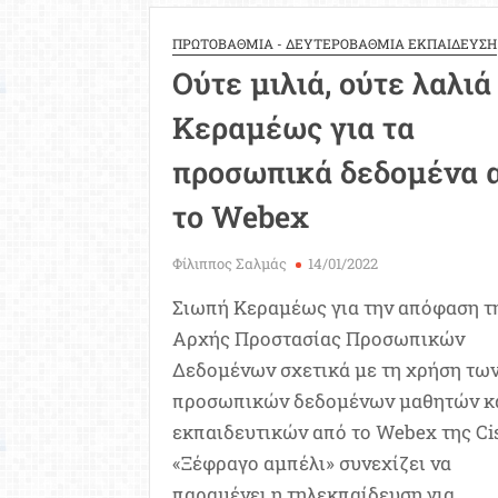
Δεδομέν
για
ΠΡΩΤΟΒΑΘΜΙΑ - ΔΕΥΤΕΡΟΒΑΘΜΙΑ ΕΚΠΑΙΔΕΥΣΗ
Τηλεκπαί
Ούτε μιλιά, ούτε λαλιά
Το
ΥΠΑΙΘ
Κεραμέως για τα
συμμορφ
στις
προσωπικά δεδομένα 
υποδείξει
το Webex
μας
Φίλιππος Σαλμάς
14/01/2022
Σιωπή Κεραμέως για την απόφαση τ
Αρχής Προστασίας Προσωπικών
Δεδομένων σχετικά με τη χρήση τω
προσωπικών δεδομένων μαθητών κ
εκπαιδευτικών από το Webex της Ci
«Ξέφραγο αμπέλι» συνεχίζει να
παραμένει η τηλεκπαίδευση για …