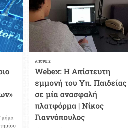
(ανακοίνωση
ΕΝ.ΕΡ.Υ.Π.)
ΑΠΟΨΕΙΣ
ριο
Webex: Η Απίστευτη
εμμονή του Υπ. Παιδείας
ων»
σε μία ανασφαλή
πλατφόρμα | Νίκος
Γιαννόπουλος
 Τμήμα
τημίου