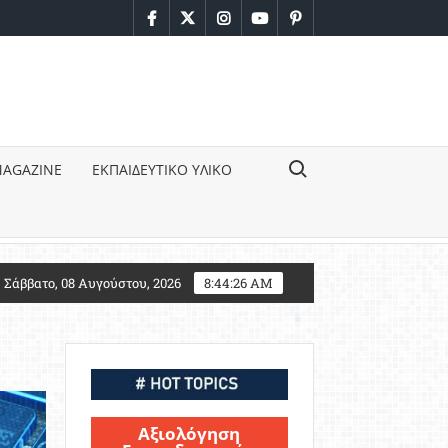
facebook
twitter
instagram
youtube
pinterest
Search for:
MAGAZINE
ΕΚΠΑΙΔΕΥΤΙΚΟ ΥΛΙΚΟ
7: Τι αλλάζει για τους υποψηφίους Στρατιωτικών Σχολ
Σάββατο, 08 Αυγούστου, 2026
8:44:27 AM
Αξιολόγηση