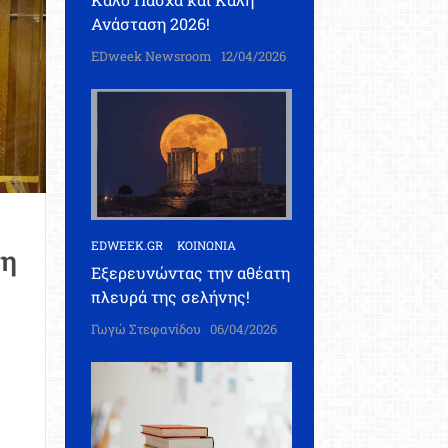
Ανάσταση 2026!
EDweek Newsroom
12/04/2026
EDWEEK.GR
ΚΟΙΝΩΝΙΑ
ση
Εξερευνώντας την αθέατη
πλευρά της σελήνης!
Γωγώ Στεφανίδου
06/04/2026