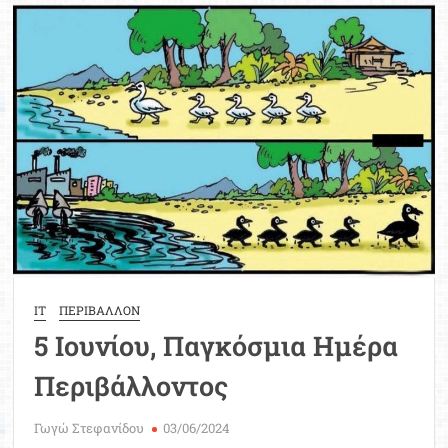
Δράσεις
ενημέρωσης
και
ευαισθητοποίησης
στα
Δημοτικά
Σχολεία
IT
ΠΕΡΙΒΑΛΛΟΝ
5 Ιουνίου, Παγκόσμια Ημέρα
Περιβάλλοντος
Γωγώ Στεφανίδου
03/06/2024