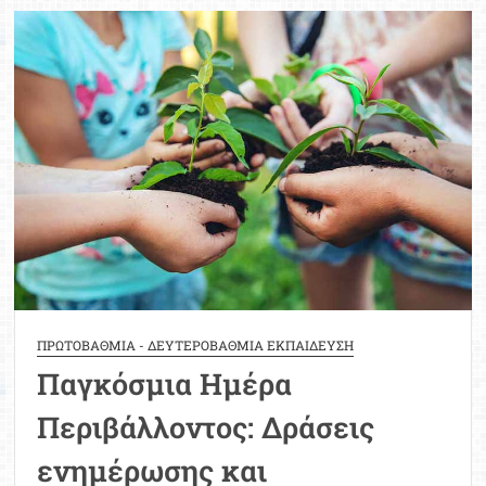
σιωπηλή
«δολοφόνος»
ευθύνεται
για
ένα
εκατομμύριο
θανάτους
κάθε
χρόνο
ΠΡΩΤΟΒΑΘΜΙΑ - ΔΕΥΤΕΡΟΒΑΘΜΙΑ ΕΚΠΑΙΔΕΥΣΗ
Παγκόσμια Ημέρα
Περιβάλλοντος: Δράσεις
ενημέρωσης και