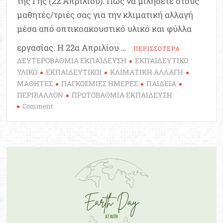
της Γης (22 Απριλίου). Πώς να μιλήσετε στους
μαθητές/τριές σας για την κλιματική αλλαγή
μέσα από οπτικοακουστικό υλικό και φύλλα
εργασίας. Η 22α Απριλίου …
ΠΕΡΙΣΣΟΤΕΡΑ
ΔΕΥΤΕΡΟΒΑΘΜΙΑ ΕΚΠΑΙΔΕΥΣΗ
ΕΚΠΑΙΔΕΥΤΙΚΟ
ΥΛΙΚΟ
ΕΚΠΑΙΔΕΥΤΙΚΟΙ
ΚΛΙΜΑΤΙΚΗ ΑΛΛΑΓΗ
ΜΑΘΗΤΕΣ
ΠΑΓΚΟΣΜΙΕΣ ΗΜΕΡΕΣ
ΠΑΙΔΕΙΑ
ΠΕΡΙΒΑΛΛΟΝ
ΠΡΩΤΟΒΑΘΜΙΑ ΕΚΠΑΙΔΕΥΣΗ
on
Comment
Εκπαιδευτικό
Υλικό
για
την
Παγκόσμια
Ημέρα
της
Γης
22
Απριλίου