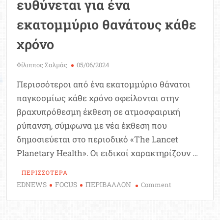
ευθύνεται για ένα
εκατομμύριο θανάτους κάθε
χρόνο
Φίλιππος Σαλμάς
05/06/2024
Περισσότεροι από ένα εκατομμύριο θάνατοι
παγκοσμίως κάθε χρόνο οφείλονται στην
βραχυπρόθεσμη έκθεση σε ατμοσφαιρική
ρύπανση, σύμφωνα με νέα έκθεση που
δημοσιεύεται στο περιοδικό «The Lancet
Planetary Health». Οι ειδικοί χαρακτηρίζουν …
ΠΕΡΙΣΣΟΤΕΡΑ
EDNEWS
FOCUS
ΠΕΡΙΒΑΛΛΟΝ
on
Comment
Ατμοσφαιρική
ρύπανση,
η