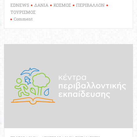
EDNEWS
ΔΑΝΙΑ
ΚΟΣΜΟΣ
ΠΕΡΙΒΑΛΛΟΝ
ΤΟΥΡΙΣΜΟΣ
on
Comment
Η
Κοπεγχάγη
ανταμείβει
τους
τουρίστες
που
σέβονται
το
περιβάλλον