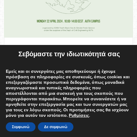
ΤΡΙΤΟΒΑΘΜΙΑ ΕΚΠΑΙΔΕΥΣΗ
Σεβόμαστε την ιδιωτικότητά σας
Ημέρα της Γης στο ΑΠΘ
(Earth Day at AUTh)
Εμείς και οι συνεργάτες μας αποθηκεύουμε ή έχουμε
πρόσβαση σε πληροφορίες σε συσκευές, όπως cookies και
επεξεργαζόμαστε προσωπικά δεδομένα, όπως μοναδικά
Φίλιππος Σαλμάς
17/04/2024
αναγνωριστικά και τυπικές πληροφορίες που
αποστέλλονται από μια συσκευή για τους σκοπούς που
Εκδήλωση για την Ημέρα της Γης στο ΑΠΘ
περιγράφονται παρακάτω. Μπορείτε να συναινέσετε ή να
(Earth Day at AUTh) τη Δευτέρα 22 Απριλίου
αρνηθείτε στην επεξεργασία μας και των συνεργατών μας
για τους εν λόγω σκοπούς. Οι προτιμήσεις σας θα ισχύουν
2024, 10:00-14:00, στο ΚΕΔΕΑ του ΑΠΘ. Σας
μόνο για αυτόν τον ιστότοπο.
Ρυθμίσεις
.
προσκαλούμε να λάβετε μέρος στην εκδήλωση
Συμφωνώ
Δε συμφωνώ
“Ημέρα …
ΠΕΡΙΣΣΟΤΕΡΑ