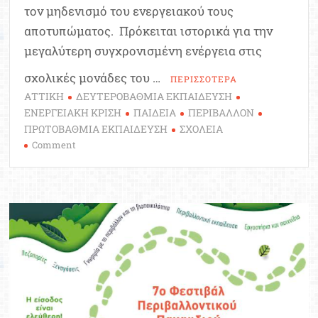
τον μηδενισμό του ενεργειακού τους
αποτυπώματος. Πρόκειται ιστορικά για την
μεγαλύτερη συγχρονισμένη ενέργεια στις
σχολικές μονάδες του …
ΠΕΡΙΣΣΟΤΕΡΑ
ΑΤΤΙΚΗ
ΔΕΥΤΕΡΟΒΑΘΜΙΑ ΕΚΠΑΙΔΕΥΣΗ
ΕΝΕΡΓΕΙΑΚΗ ΚΡΙΣΗ
ΠΑΙΔΕΙΑ
ΠΕΡΙΒΑΛΛΟΝ
ΠΡΩΤΟΒΑΘΜΙΑ ΕΚΠΑΙΔΕΥΣΗ
ΣΧΟΛΕΙΑ
on
Comment
Τα
“Πράσινα
Σχολεία”
του
δήμου
Φυλής
στην
περιφέρεια
Αττικής