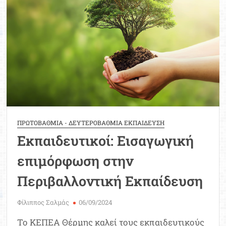
Μοριοδ
Βάσ
Σπου
Εργ
ΠΡΩΤΟΒΑΘΜΙΑ - ΔΕΥΤΕΡΟΒΑΘΜΙΑ ΕΚΠΑΙΔΕΥΣΗ
Εκπαιδευτικοί: Εισαγωγική
επιμόρφωση στην
Περιβαλλοντική Εκπαίδευση
Φίλιππος Σαλμάς
06/09/2024
Το ΚΕΠΕΑ Θέρμης καλεί τους εκπαιδευτικούς