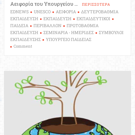
Αειφορία του Υπουργείου …
ΠΕΡΙΣΣΟΤΕΡΑ
EDNEWS
UNESCO
ΑΕΙΦΟΡΙΑ
ΔΕΥΤΕΡΟΒΑΘΜΙΑ
ΕΚΠΑΙΔΕΥΣΗ
ΕΚΠΑΙΔΕΥΣΗ
ΕΚΠΑΙΔΕΥΤΙΚΟΙ
ΠΑΙΔΕΙΑ
ΠΕΡΙΒΑΛΛΟΝ
ΠΡΩΤΟΒΑΘΜΙΑ
ΕΚΠΑΙΔΕΥΣΗ
ΣΕΜΙΝΑΡΙΑ - ΗΜΕΡΙΔΕΣ
ΣΥΜΒΟΥΛΟΙ
ΕΚΠΑΙΔΕΥΣΗΣ
ΥΠΟΥΡΓΕΙΟ ΠΑΙΔΕΙΑΣ
on
Comment
Ημερίδα:
Εκπαίδευση
για
την
Αειφορία
–
Περιπέτειες
στα
Ελληνικά
Μνημεία
UNESCO