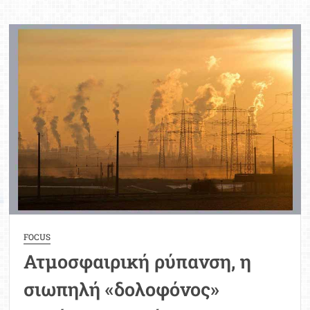
Παιδείας
Κ.
Πιερρακάκης
για
την
Παγκόσμια
Ημέρα
Περιβάλλοντος
FOCUS
Ατμοσφαιρική ρύπανση, η
σιωπηλή «δολοφόνος»