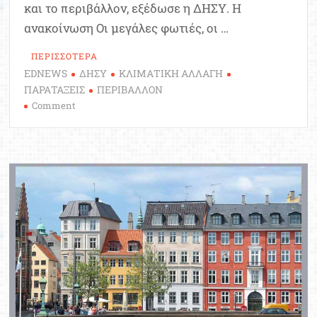
και το περιβάλλον, εξέδωσε η ΔΗΣΥ. Η
ανακοίνωση Οι μεγάλες φωτιές, οι …
ΠΕΡΙΣΣΟΤΕΡΑ
EDNEWS
ΔΗΣΥ
ΚΛΙΜΑΤΙΚΗ ΑΛΛΑΓΗ
ΠΑΡΑΤΑΞΕΙΣ
ΠΕΡΙΒΑΛΛΟΝ
on
Comment
ΔΗΣΥ:
Άμεση
αναγκαιότητα
η
λήψη
μέτρων
για
την
κλιματική
κρίση