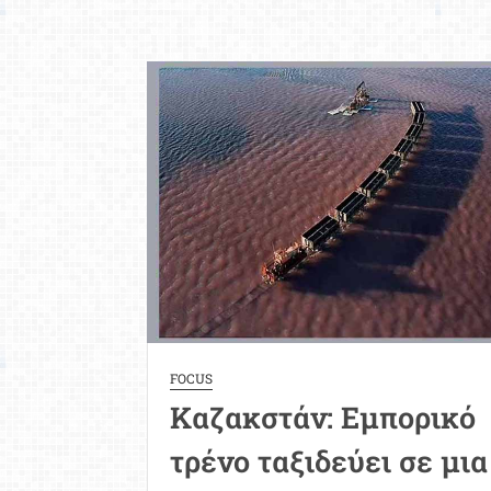
Ορθόδοξη
και
Καθολική
Εκκλησία
FOCUS
Καζακστάν: Εμπορικό
τρένο ταξιδεύει σε μια