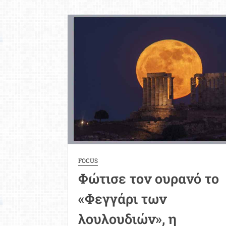
σ
μι
ρο
λί
αλ
FOCUS
Φώτισε τον ουρανό το
«Φεγγάρι των
λουλουδιών», η