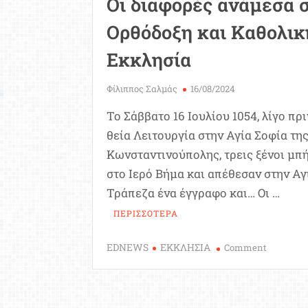
Οι διαφορές ανάμεσα 
Ορθόδοξη και Καθολικ
Εκκλησία
Φίλιππος Σαλμάς
16/08/2024
Το Σάββατο 16 Ιουλίου 1054, λίγο πρι
θεία Λειτουργία στην Αγία Σοφία τη
Κωνσταντινούπολης, τρεις ξένοι μπ
στο Ιερό Βήμα και απέθεσαν στην Αγ
Τράπεζα ένα έγγραφο και… Οι …
ΠΕΡΙΣΣΟΤΕΡΑ
on
EDNEWS
ΕΚΚΛΗΣΙΑ
Comment
Οι
διαφορές
ανάμεσα
στην