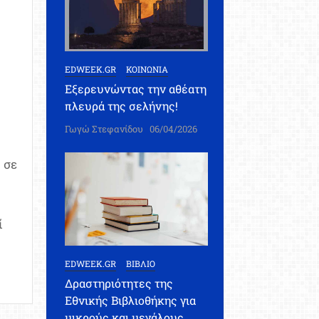
EDWEEK.GR
ΚΟΙΝΩΝΙΑ
Εξερευνώντας την αθέατη
πλευρά της σελήνης!
Γωγώ Στεφανίδου
06/04/2026
 σε
ί
EDWEEK.GR
ΒΙΒΛΙΟ
n
Δραστηριότητες της
τμοσφαιρική
Εθνικής Βιβλιοθήκης για
ύπανση,
μικρούς και μεγάλους