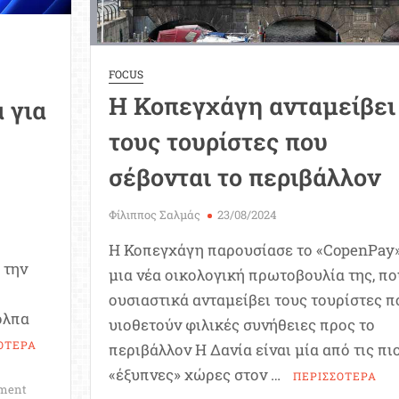
FOCUS
Η Κοπεγχάγη ανταμείβει
 για
τους τουρίστες που
σέβονται το περιβάλλον
Φίλιππος Σαλμάς
23/08/2024
Η Κοπεγχάγη παρουσίασε το «CopenPay»
 την
μια νέα οικολογική πρωτοβουλία της, πο
ουσιαστικά ανταμείβει τους τουρίστες π
όλπα
υιοθετούν φιλικές συνήθειες προς το
ΟΤΕΡΑ
περιβάλλον Η Δανία είναι μία από τις πι
«έξυπνες» χώρες στον …
ΠΕΡΙΣΣΟΤΕΡΑ
on
ment