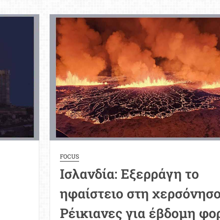
ε
η
α
σ
ζ
«
μνη
ε
ατιού
γ
έ
ε
θ
κ
χ
FOCUS
Ισλανδία: Εξερράγη το
ηφαίστειο στη χερσόνησ
Ρέικιανες για έβδομη φο