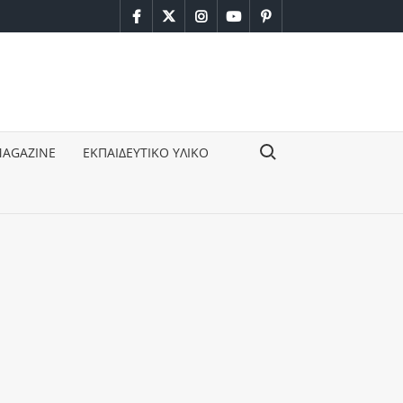
facebook
twitter
instagram
youtube
pinterest
Search for:
MAGAZINE
ΕΚΠΑΙΔΕΥΤΙΚΟ ΥΛΙΚΟ