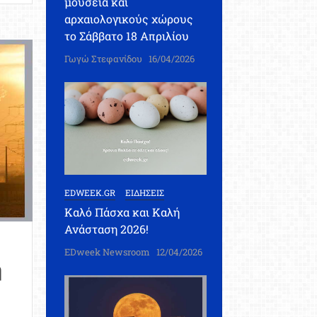
μουσεία και
αρχαιολογικούς χώρους
το Σάββατο 18 Απριλίου
Γωγώ Στεφανίδου
16/04/2026
EDWEEK.GR
ΕΙΔΗΣΕΙΣ
Καλό Πάσχα και Καλή
Ανάσταση 2026!
EDweek Newsroom
12/04/2026
η