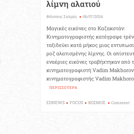
λίμνη αλατιού
Φίλιππος Σαλμάς
06/07/2024
Μαγικές εικόνες στο Καζακστάν:
Κινηματογραφιστής κατέγραψε τρέν
ταξιδεύει κατά μήκος μιας εντυπωσ
ροζ αλατισμένης λίμνης. Οι απίστευ
εναέριες εικόνες τραβήχτηκαν από 
κινηματογραφιστή Vadim Makhorov
κινηματογραφιστής Vadim Makhoro
ΠΕΡΙΣΣΟΤΕΡΑ
o
EDNEWS
FOCUS
ΚΟΣΜΟΣ
Comment
Κα
Εμ
τρ
τα