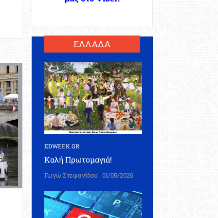
ΕΛΛΑΔΑ
EDWEEK.GR
Καλή Πρωτομαγιά!
Γωγώ Στεφανίδου
01/05/2026