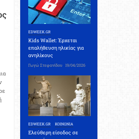
ος
EDWEEK.GR
Kids Wallet: Έρχεται
επαλήθευση ηλικίας για
ανηλίκους
Γωγώ Στεφανίδου
19/04/2026
ια
ν
ρε
ή
EDWEEK.GR
ΚΟΙΝΩΝΙΑ
Ελεύθερη είσοδος σε