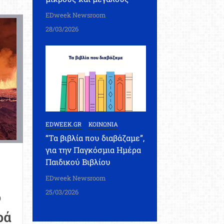
EDweek Newsroom
ιωπηλή
δολοφόνος»
28/03/2026
υθύνεται
ια
να
κατομμύριο
ανάτους
άθε
ρόνο
EDWEEK.GR
ΚΟΙΝΩΝΙΑ
“Τα βιβλία που διαβάζαμε”,
για την Παγκόσμια Ημέρα
Παιδικού Βιβλίου
EDweek Newsroom
25/03/2026
ο
ρά