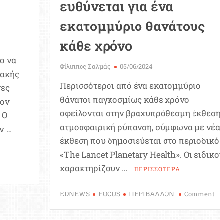
ευθύνεται για ένα
εκατομμύριο θανάτους
κάθε χρόνο
ο να
Φίλιππος Σαλμάς
05/06/2024
ιακής
Περισσότεροι από ένα εκατομμύριο
τες
θάνατοι παγκοσμίως κάθε χρόνο
τον
οφείλονται στην βραχυπρόθεσμη έκθεση
 Ο
ατμοσφαιρική ρύπανση, σύμφωνα με νέα
v …
έκθεση που δημοσιεύεται στο περιοδικό
«The Lancet Planetary Health». Οι ειδικο
χαρακτηρίζουν …
n
ΠΕΡΙΣΣΟΤΕΡΑ
ζακστάν:
πορικό
o
EDNEWS
FOCUS
ΠΕΡΙΒΑΛΛΟΝ
Comment
ένο
Α
ξιδεύει
ρ