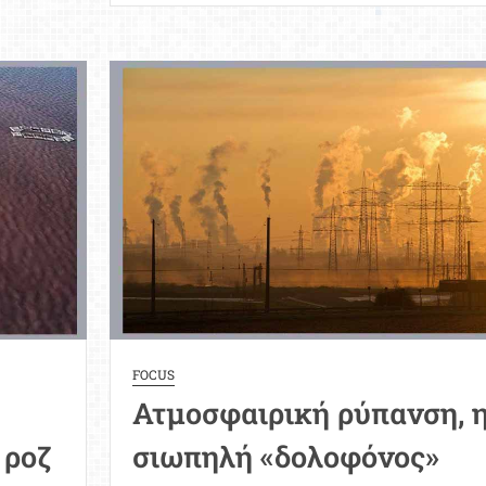
Αγώνες,
Τελετή
Έναρξης:
Η
είσοδος
της
ελληνικής
αποστολής
στον
Σηκουάνα
FOCUS
Ατμοσφαιρική ρύπανση, 
 ροζ
σιωπηλή «δολοφόνος»