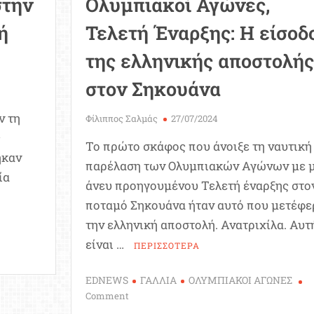
στην
Ολυμπιακοί Αγώνες,
ή
Τελετή Έναρξης: Η είσοδ
της ελληνικής αποστολής
στον Σηκουάνα
ν τη
Φίλιππος Σαλμάς
27/07/2024
ς
Το πρώτο σκάφος που άνοιξε τη ναυτική
ήκαν
παρέλαση των Ολυμπιακών Αγώνων με μ
ία
άνευ προηγουμένου Τελετή έναρξης στο
ποταμό Σηκουάνα ήταν αυτό που μετέφε
την ελληνική αποστολή. Ανατριχίλα. Αυτ
είναι …
ΠΕΡΙΣΣΟΤΕΡΑ
EDNEWS
ΓΑΛΛΙΑ
ΟΛΥΜΠΙΑΚΟΙ ΑΓΩΝΕΣ
on
Comment
Ολυμπιακοί