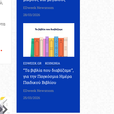
ύ,
EDweek Newsroom
28/03/2026
στα
EDWEEK.GR
ΚΟΙΝΩΝΙΑ
“Τα βιβλία που διαβάζαμε”,
για την Παγκόσμια Ημέρα
Παιδικού Βιβλίου
EDweek Newsroom
25/03/2026