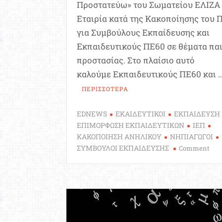
Προστατεύω» του Σωματείου ΕΛΙΖΑ
Εταιρία κατά της Κακοποίησης του Π
για Συμβούλους Εκπαίδευσης και
Εκπαιδευτικούς ΠΕ60 σε θέματα πα
προστασίας. Στο πλαίσιο αυτό
καλούμε Εκπαιδευτικούς ΠΕ60 και 
ΠΕΡΙΣΣΟΤΕΡΑ
EDNEWS
ΕΚΑΙΔΕΥΤΙΚΟΙ
ΕΚΠΑΙΔΕΥΣΗ
ΕΠΙΜΟΡΦΩΣΗ ΕΚΠΑΙΔΕΥΤΙΚΩΝ
ΙΕΠ
ΚΑΚΟΠΟΙΗΣΗ ΑΝΗΛΙΚΟΥ
ΝΗΠΙΑΓΩΓΟΙ
on
ΣΥΜΒΟΥΛΟΙ ΕΚΠΑΙΔΕΥΣΗΣ
Comment
ΙΕΠ:
Νέο
κύκ
επι
για
το