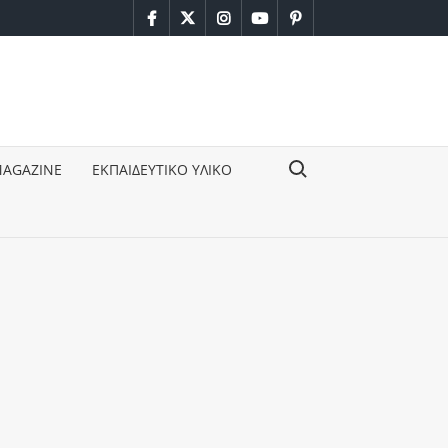
facebook
twitter
instagram
youtube
pinterest
Search for:
MAGAZINE
ΕΚΠΑΙΔΕΥΤΙΚΟ ΥΛΙΚΟ