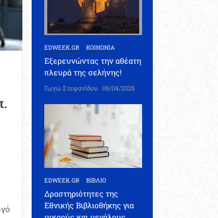
EDWEEK.GR
ΚΟΙΝΩΝΙΑ
Εξερευνώντας την αθέατη
πλευρά της σελήνης!
Γωγώ Στεφανίδου
06/04/2026
π.
EDWEEK.GR
ΒΙΒΛΙΟ
Δραστηριότητες της
Εθνικής Βιβλιοθήκης για
ργό
μικρούς και μεγάλους