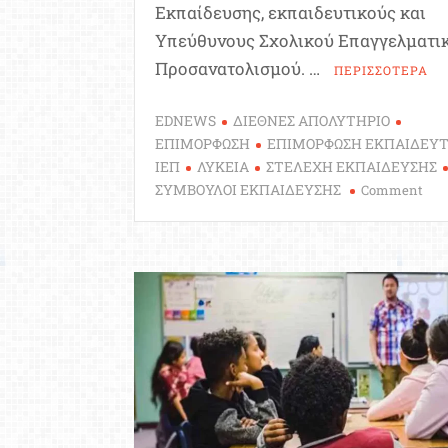
Εκπαίδευσης, εκπαιδευτικούς και
Υπεύθυνους Σχολικού Επαγγελματι
Προσανατολισμού. …
ΠΕΡΙΣΣΟΤΕΡΑ
EDNEWS
ΔΙΕΘΝΕΣ ΑΠΟΛΥΤΗΡΙΟ
ΕΠΙΜΟΡΦΩΣΗ
ΕΠΙΜΟΡΦΩΣΗ ΕΚΠΑΙΔΕΥ
ΙΕΠ
ΛΥΚΕΙΑ
ΣΤΕΛΕΧΗ ΕΚΠΑΙΔΕΥΣΗΣ
on
ΣΥΜΒΟΥΛΟΙ ΕΚΠΑΙΔΕΥΣΗΣ
Comment
ΙΕΠ:
Ξεκ
η
Β’
φάσ
επι
για
το
Διε
Απο
στα