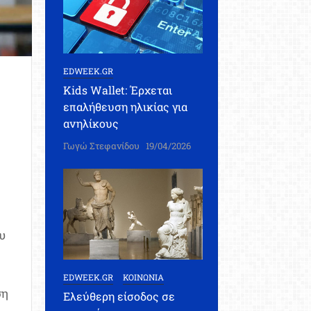
EDWEEK.GR
Kids Wallet: Έρχεται
επαλήθευση ηλικίας για
ανηλίκους
Γωγώ Στεφανίδου
19/04/2026
υ
EDWEEK.GR
ΚΟΙΝΩΝΙΑ
ση
Ελεύθερη είσοδος σε