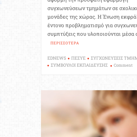
συγχωνεύσεων τμημάτων σε σχολικ
μονάδες της χώρας. Η Ένωση εκφρά
έντονο προβληματισμό για συγχωνε
συμπτύξεις που υλοποιούνται μέσα 
ΠΕΡΙΣΣΟΤΕΡΑ
EDNEWS
ΠΕΣΥΕ
ΣΥΓΧΩΝΕΥΣΕΙΣ ΤΜΗ
o
ΣΥΜΒΟΥΛΟΙ ΕΚΠΑΙΔΕΥΣΗΣ
Comment
Σύ
Ε
(Π
Α
γι
τι
σ
τ
σ
μ