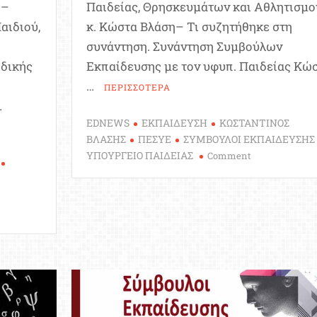
 –
Παιδείας, Θρησκευμάτων και Αθλητισμο
αιδιού,
κ. Κώστα Βλάση– Τι συζητήθηκε στη
συνάντηση. Συνάντηση Συμβούλων
ιδικής
Εκπαίδευσης με τον υφυπ. Παιδείας Κώ
…
ΠΕΡΙΣΣΟΤΕΡΑ
…
EDNEWS
ΕΚΠΑΙΔΕΥΣΗ
ΚΩΣΤΑΝΤΙΝΟΣ
ΒΛΑΣΗΣ
ΠΕΣΥΕ
ΣΥΜΒΟΥΛΟΙ ΕΚΠΑΙΔΕΥΣΗΣ
on
ΥΠΟΥΡΓΕΙΟ ΠΑΙΔΕΙΑΣ
Comment
Συνάντηση
Συμβούλων
Εκπαίδευσης
με
τον
ι
υφυπ.
λοι
Παιδείας
μόρφωσης
Κώστα
Βλάση
–