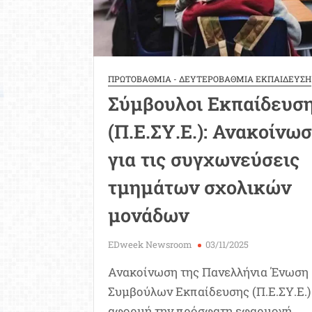
Λύκ
ΠΡΩΤΟΒΑΘΜΙΑ - ΔΕΥΤΕΡΟΒΑΘΜΙΑ ΕΚΠΑΙΔΕΥΣΗ
Σύμβουλοι Εκπαίδευσ
(Π.Ε.ΣΥ.Ε.): Ανακοίνω
για τις συγχωνεύσεις
τμημάτων σχολικών
μονάδων
EDweek Newsroom
03/11/2025
Ανακοίνωση της Πανελλήνια Ένωση
Συμβούλων Εκπαίδευσης (Π.Ε.ΣΥ.Ε.)
αφορμή την πρόσφατη εφαρμογή