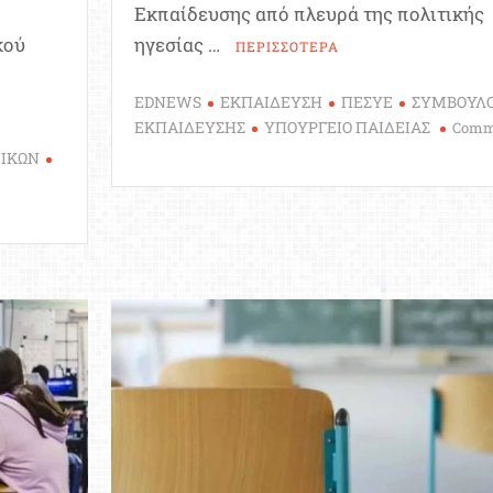
Εκπαίδευσης από πλευρά της πολιτικής
κού
ηγεσίας …
ΠΕΡΙΣΣΟΤΕΡΑ
EDNEWS
ΕΚΠΑΙΔΕΥΣΗ
ΠΕΣΥΕ
ΣΥΜΒΟΥΛΟ
ΕΚΠΑΙΔΕΥΣΗΣ
ΥΠΟΥΡΓΕΙΟ ΠΑΙΔΕΙΑΣ
Comm
on
ΤΙΚΩΝ
Απαξιώνεται
ο
θεσμός
των
ίνησε
Συμβούλων
Εκπαίδευσης
από
η
την
μόρφωσης
ηγεσία
του
υπουργείου
θνές
Παιδείας
λυτήριο