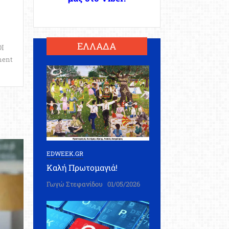
ΕΛΛΑΔΑ
Ι
ent
EDWEEK.GR
Καλή Πρωτομαγιά!
Γωγώ Στεφανίδου
01/05/2026