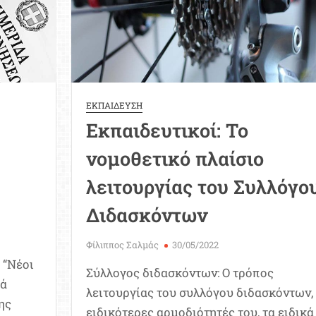
ξέλιξη
ων
κπαιδευτικών
ΕΚΠΑΙΔΕΥΣΗ
Εκπαιδευτικοί: Το
νομοθετικό πλαίσιο
λειτουργίας του Συλλόγο
Διδασκόντων
Φίλιππος Σαλμάς
30/05/2022
“Νέοι
Σύλλογος διδασκόντων: Ο τρόπος
ά
λειτουργίας του συλλόγου διδασκόντων, 
της
ειδικότερες αρμοδιότητές του, τα ειδικά