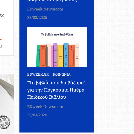
EDweek Newsroom
ες
28/03/2026
on
t
Εκπαιδευτικοί:
Το
νομοθετικό
πλαίσιο
EDWEEK.GR
ΚΟΙΝΩΝΙΑ
λειτουργίας
“Τα βιβλία που διαβάζαμε”,
του
για την Παγκόσμια Ημέρα
Συλλόγου
Παιδικού Βιβλίου
Διδασκόντων
EDweek Newsroom
25/03/2026