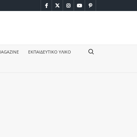
facebook
twitter
instagram
youtube
pinterest
Search for:
MAGAZINE
ΕΚΠΑΙΔΕΥΤΙΚΟ ΥΛΙΚΟ