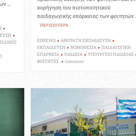
ων …
χορήγηση του πιστοποιητικού
παιδαγωγικής επάρκειας των φοιτητών 
ΠΕΡΙΣΣΟΤΕΡΑ
Η
ΔΕΥΣΗ
EDNEWS
ΑΝΩΤΑΤΗ ΕΚΠΑΙΔΕΥΣΗ
ΕΙΔΙΚΕΣ
ΕΚΠΑΙΔΕΥΣΗ
ΝΟΜΟΘΕΣΙΑ
ΠΑΙΔΑΓΩΓΙΚΗ
ΕΠΑΡΚΕΙΑ
ΠΑΙΔΕΙΑ
ΥΠΟΥΡΓΕΙΟ ΠΑΙΔΕΙΑΣ
Ο
on
ΦΟΙΤΗΤΕΣ
Comment
Αναστέλλεται
η
εφαρμογή
των
διατάξεων
για
την
Παιδαγωγική
και
Διδακτική
Επάρκεια