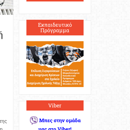
Εκπαιδευτικό
Πρόγραμμα
ή
Viber
Μπες στην ομάδα
της
μας στο Viber!
η