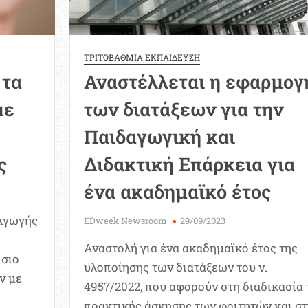
ΤΡΙΤΟΒΑΘΜΙΑ ΕΚΠΑΙΔΕΥΣΗ
 τα
Αναστέλλεται η εφαρμογ
με
των διατάξεων για την
Παιδαγωγική και
ς
Διδακτική Επάρκεια για
ένα ακαδημαϊκό έτος
 Αγωγής
EDweek Newsroom
29/09/2023
Αναστολή για ένα ακαδημαϊκό έτος της
ίσιο
υλοποίησης των διατάξεων του ν.
ν με
4957/2022, που αφορούν στη διαδικασία 
πρακτικής άσκησης των φοιτητών και στ