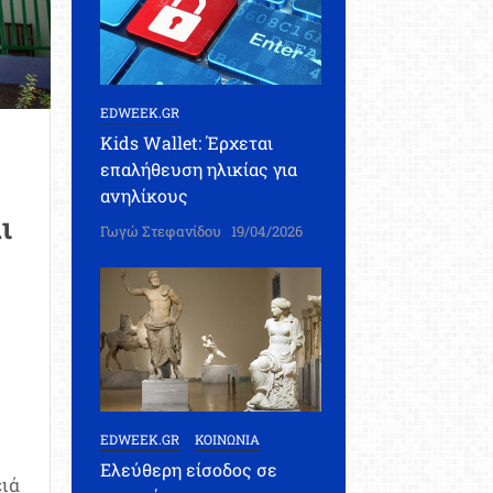
EDWEEK.GR
Kids Wallet: Έρχεται
επαλήθευση ηλικίας για
ανηλίκους
ι
Γωγώ Στεφανίδου
19/04/2026
EDWEEK.GR
ΚΟΙΝΩΝΙΑ
Ελεύθερη είσοδος σε
ιά