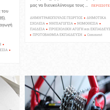
μας να διευκολύνουμε τους …
ΠΕΡΙΣΣΟΤ
ς του
5).
ΔΗΜΗΤΡΑΚΟΠΟΥΛΟΣ ΓΕΩΡΓΙΟΣ
ΔΗΜΟΤΙΚΑ
ΣΧΟΛΕΙΑ
ΝΗΠΙΑΓΩΓΕΙΑ
ΝΟΜΟΘΕΣΙΑ
οαγωγή
ΠΑΙΔΕΙΑ
ΠΡΟΣΧΟΛΙΚΗ ΑΓΩΓΗ και ΕΚΠΑΙΔΕΥ
on
ΠΡΩΤΟΒΑΘΜΙΑ ΕΚΠΑΙΔΕΥΣΗ
Comment
Όλη
Η
η
ΕΣΙΑ
Νομο
n
για
ι
τη
ρίζει
λειτ
Δημο
ομοθεσία
και
χετικά
Νηπι
ε
η
αθμολογική
ατάταξη
αι