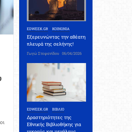
EDWEEK.GR
ΚΟΙΝΩΝΙΑ
Εξερευνώντας την αθέατη
πλευρά της σελήνης!
Γωγώ Στεφανίδου
06/04/2026
υ
EDWEEK.GR
ΒΙΒΛΙΟ
Δραστηριότητες της
οι
Εθνικής Βιβλιοθήκης για
μικρούς και μεγάλους