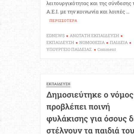
λειτουργικότητας και της σύνδεσης
Α.Ε.Ι. με την κοινωνία και λοιπές …
ΠΕΡΙΣΣΟΤΕΡΑ
EDNEWS
ΑΝΩΤΑΤΗ ΕΚΠΑΙΔΕΥΣΗ
ΕΚΠΑΙΔΕΥΣΗ
ΝΟΜΟΘΕΣΙΑ
ΠΑΙΔΕΙΑ
on
ΥΠΟΥΡΓΕΙΟ ΠΑΙΔΕΙΑΣ
Comment
Υπουργεί
Παιδείας:
O
νέος
νόμος
ΕΚΠΑΙΔΕΥΣΗ
για
Δημοσιεύτηκε ο νόμος
τα
ΑΕΙ
προβλέπει ποινή
[ΦΕΚ]
φυλάκισης για όσους δ
στέλνουν τα παιδιά το