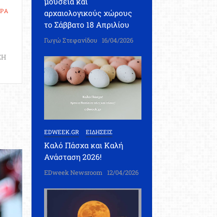
μουσεία και
ΕΡΑ
αρχαιολογικούς χώρους
το Σάββατο 18 Απριλίου
Γωγώ Στεφανίδου
16/04/2026
ΣΗ
θεσία
ουργία
EDWEEK.GR
ΕΙΔΗΣΕΙΣ
τικών
Καλό Πάσχα και Καλή
Ανάσταση 2026!
αγωγείων
EDweek Newsroom
12/04/2026