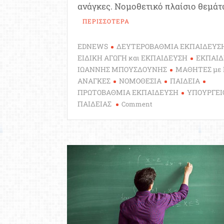
ανάγκες. Nομοθετικό πλαίσιο θεμάτ
ΠΕΡΙΣΣΟΤΕΡΑ
EDNEWS
ΔΕΥΤΕΡΟΒΑΘΜΙΑ ΕΚΠΑΙΔΕΥΣ
ΕΙΔΙΚΗ ΑΓΩΓΗ και ΕΚΠΑΙΔΕΥΣΗ
ΕΚΠΑΙ
ΙΩΑΝΝΗΣ ΜΠΟΥΣΔΟΥΝΗΣ
ΜΑΘΗΤΕΣ με 
ΑΝΑΓΚΕΣ
ΝΟΜΟΘΕΣΙΑ
ΠΑΙΔΕΙΑ
ΠΡΩΤΟΒΑΘΜΙΑ ΕΚΠΑΙΔΕΥΣΗ
ΥΠΟΥΡΓΕΙ
on
ΠΑΙΔΕΙΑΣ
Comment
Ποιοι
νόμοι
ρυθμίζουν
τα
θέματα
των
μαθητών
με
αναπηρία
και
ειδικές