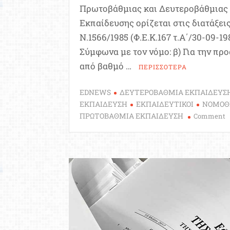
Πρωτοβάθμιας και Δευτεροβάθμιας
Εκπαίδευσης ορίζεται στις διατάξει
Ν.1566/1985 (Φ.Ε.Κ.167 τ.Α΄/30-09-198
Σύμφωνα με τον νόμο: β) Για την πρ
από βαθμό …
ΠΕΡΙΣΣΟΤΕΡΑ
EDNEWS
ΔΕΥΤΕΡΟΒΑΘΜΙΑ ΕΚΠΑΙΔΕΥΣ
ΕΚΠΑΙΔΕΥΣΗ
ΕΚΠΑΙΔΕΥΤΙΚΟΙ
ΝΟΜΟΘ
o
ΠΡΩΤΟΒΑΘΜΙΑ ΕΚΠΑΙΔΕΥΣΗ
Comment
Τ
ο
η
ν
σ
μ
τ
β
κ
κ