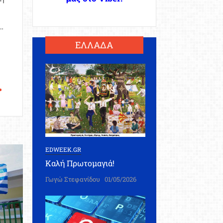
…
ΕΛΛΑΔΑ
EDWEEK.GR
Καλή Πρωτομαγιά!
Γωγώ Στεφανίδου
01/05/2026