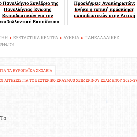
ο Πανελλήνιο Συνέδριο της
Προσλήψεις Αναπληρωτών:
Πανελλήνιας Ένωσης
Βγήκε η τοπική πρόσκληση
Εκπαιδευτικών για την
εκπαιδευτικών στην Αττική
εριβαλλοντική Εκπαίδευση
ΣΗΗ
ΕΞΕΤΑΣΤΙΚΑ ΚΕΝΤΡΑ
ΛΥΚΕΙΑ
ΠΑΝΕΛΛΑΔΙΚΕΣ
ΨΗΦΙΟΙ
 ΓΙΑ ΤΑ ΕΥΡΩΠΑΪΚΆ ΣΧΟΛΕΊΑ
ΟΙ ΑΙΤΉΣΕΙΣ ΓΙΑ ΤΟ ΕΣΩΤΕΡΙΚΌ ERASMUS ΧΕΙΜΕΡΙΝΟΎ ΕΞΑΜΉΝΟΥ 2026-2
Τα