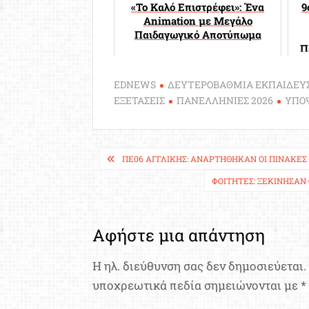
«Το Καλό Επιστρέφει»: Ένα
9
Animation με Μεγάλο
Παιδαγωγικό Αποτύπωμα
Π
EDNEWS
ΔΕΥΤΕΡΟΒΑΘΜΙΑ ΕΚΠΑΙΔΕΥ
ΕΞΕΤΑΣΕΙΣ
ΠΑΝΕΛΛΗΝΙΕΣ 2026
ΥΠΟ
Πλοήγηση
ΠΕ06 ΑΓΓΛΙΚΉΣ: ΑΝΑΡΤΉΘΗΚΑΝ ΟΙ ΠΊΝΑΚΕΣ
άρθρων
ΦΟΙΤΗΤΈΣ: ΞΕΚΊΝΗΣΑΝ 
Αφήστε μια απάντηση
Η ηλ. διεύθυνση σας δεν δημοσιεύεται.
υποχρεωτικά πεδία σημειώνονται με
*