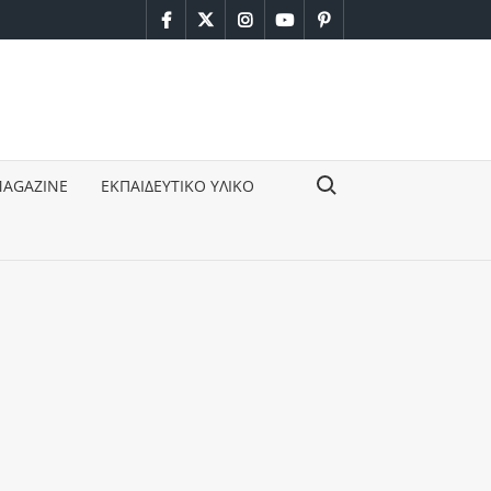
facebook
twitter
instagram
youtube
pinterest
Search for:
MAGAZINE
ΕΚΠΑΙΔΕΥΤΙΚΟ ΥΛΙΚΟ