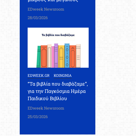
EDweek Newsroom
28/03/2026
EDWEEK.GR
ΚΟΙΝΩΝΙΑ
“Τα βιβλία που διαβάζαμε”,
για την Παγκόσμια Ημέρα
Παιδικού Βιβλίου
EDweek Newsroom
25/03/2026