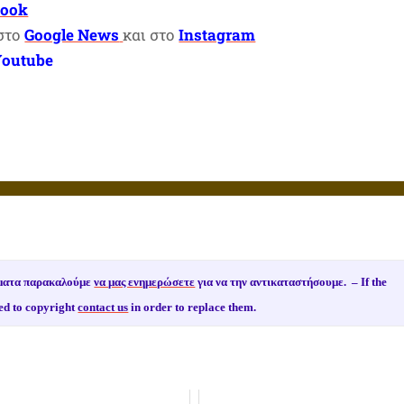
book
 στο
Google News
και στο
Instagram
Youtube
ιώματα παρακαλούμε
να μας ενημερώσετε
για να την αντικαταστήσουμε. –
If the
ed to copyright
contact us
in order to replace them.