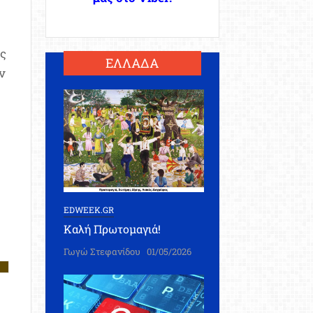
ις
ΕΛΛΑΔΑ
ν
EDWEEK.GR
Καλή Πρωτομαγιά!
Γωγώ Στεφανίδου
01/05/2026