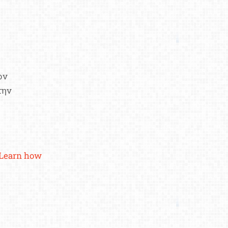
ον
την
Learn how