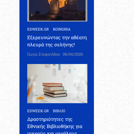
EDWEEK.GR
ΚΟΙΝΩΝΙΑ
Εξερευνώντας την αθέατη
πλευρά της σελήνης!
Γωγώ Στεφανίδου
06/04/2026
EDWEEK.GR
ΒΙΒΛΙΟ
Δραστηριότητες της
Εθνικής Βιβλιοθήκης για
μικρούς και μεγάλους