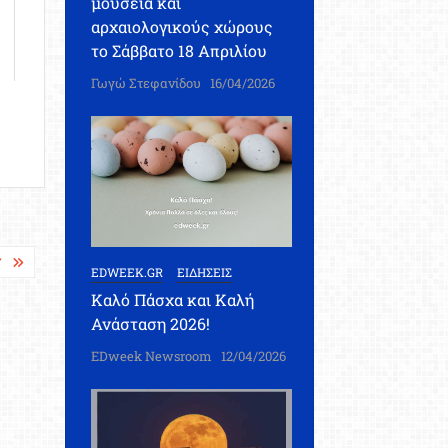
μουσεία και
αρχαιολογικούς χώρους
το Σάββατο 18 Απριλίου
Γωγώ Στεφανίδου
16/04/2026
7
EDWEEK.GR
ΕΙΔΗΣΕΙΣ
Καλό Πάσχα και Καλή
Ανάσταση 2026!
EDweek Newsroom
12/04/2026