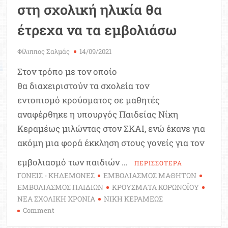
5
στη σχολική ηλικία θα
έως
11
έτρεχα να τα εμβολιάσω
ετών
Φίλιππος Σαλμάς
14/09/2021
Στον τρόπο με τον οποίο
θα διαχειριστούν τα σχολεία τον
εντοπισμό κρούσματος σε μαθητές
αναφέρθηκε η υπουργός Παιδείας Νίκη
Κεραμέως μιλώντας στον ΣΚΑΙ, ενώ έκανε για
ακόμη μια φορά έκκληση στους γονείς για τον
εμβολιασμό των παιδιών …
ΠΕΡΙΣΣΟΤΕΡΑ
ΓΟΝΕΙΣ - ΚΗΔΕΜΟΝΕΣ
ΕΜΒΟΛΙΑΣΜΟΣ ΜΑΘΗΤΩΝ
ΕΜΒΟΛΙΑΣΜΟΣ ΠΑΙΔΙΩΝ
ΚΡΟΥΣΜΑΤΑ ΚΟΡΩΝΟΪΟΥ
ΝΕΑ ΣΧΟΛΙΚΗ ΧΡΟΝΙΑ
ΝΙΚΗ ΚΕΡΑΜΕΩΣ
on
Comment
Κεραμέως: