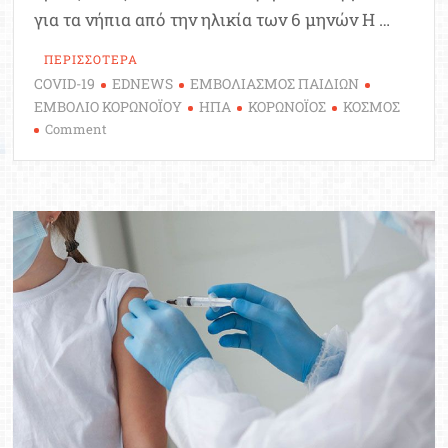
για τα νήπια από την ηλικία των 6 μηνών Η …
ΠΕΡΙΣΣΟΤΕΡΑ
COVID-19
EDNEWS
ΕΜΒΟΛΙΑΣΜΟΣ ΠΑΙΔΙΩΝ
ΕΜΒΟΛΙΟ ΚΟΡΩΝΟΪΟΥ
ΗΠΑ
ΚΟΡΩΝΟΪΟΣ
ΚΟΣΜΟΣ
on
Comment
Κορωνοϊός:
Τον
Ιούνιο
αποφασίζουν
οι
ΗΠΑ
αν
θα
εμβολιάσουν
και
τα
νήπια
από
6