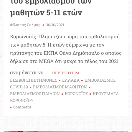
του εμβολιασμού των
μαθητών 5-11 ετών
Φίλιππος Σαλμάς
30/10/2021
Κορωνοϊός: Πλησιάζει η ώρα του εμβολιασμού
των μαθητών 5-11 ετών σύμφωνα με τον
πρύτανης του ΕΚΠΑ Θάνο Δημόπουλο ο οποίος
δήλωσε στο MEGA ότι μέχρι το τέλος του 2021
αναμένεται να …
ΠΕΡΙΣΣΟΤΕΡΑ
ΕΙΔΙΚΟΙ ΕΠΙΣΤΗΜΟΝΕΣ
ΕΛΛΑΔΑ
ΕΜΒΟΛΙΑΣΜΟΣ
COVID-19
ΕΜΒΟΛΙΑΣΜΟΣ ΜΑΘΗΤΩΝ
ΕΜΒΟΛΙΑΣΜΟΣ ΠΑΙΔΙΩΝ
ΚΟΡΩΝΟΪΟΣ
ΚΡΟΥΣΜΑΤΑ
ΚΟΡΩΝΟΪΟΥ
on
Comment
Κορωνοϊός:
Πλησιάζει
η