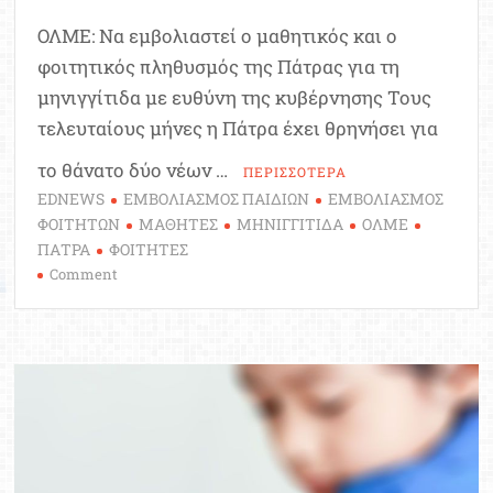
ΟΛΜΕ: Να εμβολιαστεί ο μαθητικός και ο
φοιτητικός πληθυσμός της Πάτρας για τη
μηνιγγίτιδα με ευθύνη της κυβέρνησης Τους
τελευταίους μήνες η Πάτρα έχει θρηνήσει για
το θάνατο δύο νέων …
ΠΕΡΙΣΣΟΤΕΡΑ
EDNEWS
ΕΜΒΟΛΙΑΣΜΟΣ ΠΑΙΔΙΩΝ
ΕΜΒΟΛΙΑΣΜΟΣ
ΦΟΙΤΗΤΩΝ
ΜΑΘΗΤΕΣ
ΜΗΝΙΓΓΙΤΙΔΑ
ΟΛΜΕ
ΠΑΤΡΑ
ΦΟΙΤΗΤΕΣ
on
Comment
Μηνιγγίτιδα:
Δωρεάν
εμβολιασμό
όλων
των
μαθητών
και
φοιτητών
της