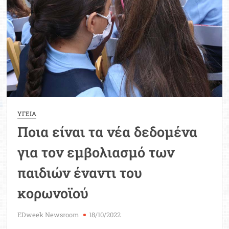
και
Εφήβων
2024
ΥΓΕΙΑ
Ποια είναι τα νέα δεδομένα
για τον εμβολιασμό των
παιδιών έναντι του
κορωνοϊού
EDweek Newsroom
18/10/2022