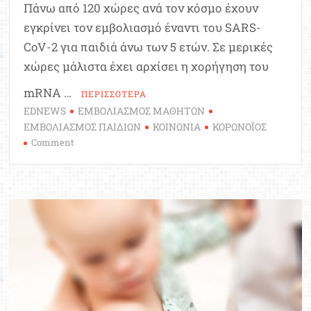
Πάνω από 120 χώρες ανά τον κόσμο έχουν
εγκρίνει τον εμβολιασμό έναντι του SARS-
CoV-2 για παιδιά άνω των 5 ετών. Σε μερικές
χώρες μάλιστα έχει αρχίσει η χορήγηση του
mRNA …
ΠΕΡΙΣΣΟΤΕΡΑ
EDNEWS
ΕΜΒΟΛΙΑΣΜΟΣ ΜΑΘΗΤΩΝ
ΕΜΒΟΛΙΑΣΜΟΣ ΠΑΙΔΙΩΝ
ΚΟΙΝΩΝΙΑ
ΚΟΡΩΝΟΪΟΣ
on
Comment
Ποια
είναι
τα
νέα
δεδομένα
για
τον
εμβολιασμό
των
παιδιών
έναντι