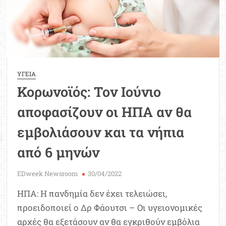
του
κορωνοϊού
ΥΓΕΙΑ
Κορωνοϊός: Τον Ιούνιο
αποφασίζουν οι ΗΠΑ αν θα
εμβολιάσουν και τα νήπια
από 6 μηνών
EDweek Newsroom
30/04/2022
ΗΠΑ: Η πανδημία δεν έχει τελειώσει,
προειδοποιεί ο Δρ Φάουτσι – Οι υγειονομικές
αρχές θα εξετάσουν αν θα εγκριθούν εμβόλια