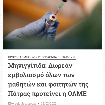
Μοριοδ
Βάσ
Σπου
Εργ
ΠΡΩΤΟΒΑΘΜΙΑ - ΔΕΥΤΕΡΟΒΑΘΜΙΑ ΕΚΠΑΙΔΕΥΣΗ
Μηνιγγίτιδα: Δωρεάν
εμβολιασμό όλων των
μαθητών και φοιτητών της
Πάτρας προτείνει η ΟΛΜΕ
EDweek Newsroom
24/02/2025