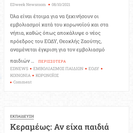
EDweek Newsroom
08/10/2021
Όλα είναι έτοιμα για να ξεκινήσουν οι
εμβολιασμοί κατά του κορωνοϊού και στα
νήπια, καθώς όπως αποκάλυψε ο νέος
πρόεδρος του ΕΟΔΥ, Θεοκλής Ζαούτης,
αναμένεται έγκριση για τον εμβολιασμό
παιδιών …
ΠΕΡΙΣΣΟΤΕΡΑ
EDNEWS
ΕΜΒΟΛΙΑΣΜΟΣ ΠΑΙΔΙΩΝ
ΕΟΔΥ
ΚΟΙΝΩΝΙΑ
ΚΟΡΩΝΟΪΟΣ
on
Comment
Πρόεδρος
ΕΟΔΥ:
Αναμένεται
έγκριση
για
ΕΚΠΑΙΔΕΥΣΗ
εμβολιασμό
Κεραμέως: Αν είχα παιδιά
παιδιών