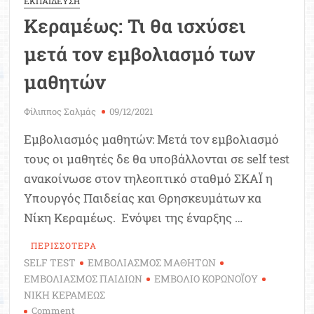
ΕΚΠΑΙΔΕΥΣΗ
Το
Κεραμέως: Τι θα ισχύσει
ΥΠΑΙΘ
απαντά
μετά τον εμβολιασμό των
σε
19
μαθητών
ερωτήσεις
γονέων
Φίλιππος Σαλμάς
09/12/2021
Εμβολιασμός μαθητών: Μετά τον εμβολιασμό
τους οι μαθητές δε θα υποβάλλονται σε self test
ανακοίνωσε στον τηλεοπτικό σταθμό ΣΚΑΪ η
Υπουργός Παιδείας και Θρησκευμάτων κα
Νίκη Κεραμέως. Ενόψει της έναρξης …
ΠΕΡΙΣΣΟΤΕΡΑ
SELF TEST
ΕΜΒΟΛΙΑΣΜΟΣ ΜΑΘΗΤΩΝ
ΕΜΒΟΛΙΑΣΜΟΣ ΠΑΙΔΙΩΝ
ΕΜΒΟΛΙΟ ΚΟΡΩΝΟΪΟΥ
ΝΙΚΗ ΚΕΡΑΜΕΩΣ
on
Comment