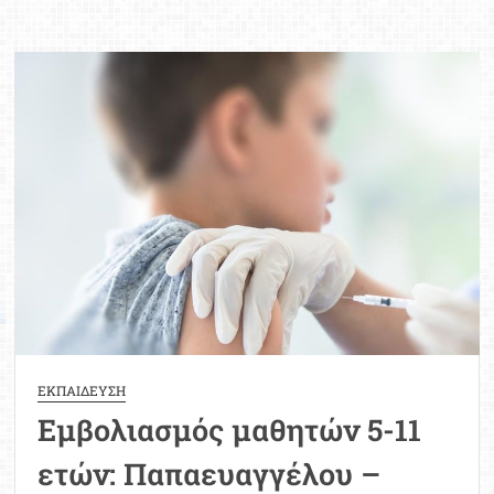
μαθητών:
Πρεμιέρα
σήμερα
για
τις
ηλικίες
5-
11
ετών
ΕΚΠΑΙΔΕΥΣΗ
Εμβολιασμός μαθητών 5-11
ετών: Παπαευαγγέλου –