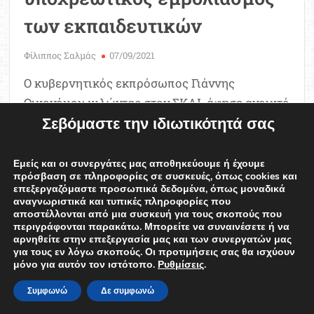
των εκπαιδευτικών
Φίλιππος Σαλμάς
07/09/2021
Ο κυβερνητικός εκπρόσωπος Γιάννης
Οικονόμου μιλώντας στον ΣΚΑΙ άφησε ανοιχτό
Σεβόμαστε την ιδιωτικότητά σας
το ενδεχόμενο υποχρεωτικότητας
εμβολιασμού και στους εκπαιδευτικούς.
Συγκεκριμένα τόνισε πως «Οι επιλογές για την
Εμείς και οι συνεργάτες μας αποθηκεύουμε ή έχουμε
πρόσβαση σε πληροφορίες σε συσκευές, όπως cookies και
επέκταση της υποχρεωτικότητας είναι
επεξεργαζόμαστε προσωπικά δεδομένα, όπως μοναδικά
αναγνωριστικά και τυπικές πληροφορίες που
υπαρκτές παντού, …
ΠΕΡΙΣΣΟΤΕΡΑ
αποστέλλονται από μια συσκευή για τους σκοπούς που
ΕΚΠΑΙΔΕΥΤΙΚΟΙ
ΕΜΒΟΛΙΑΣΜΟΣ ΠΑΙΔΙΩΝ
περιγράφονται παρακάτω. Μπορείτε να συναινέσετε ή να
αρνηθείτε στην επεξεργασία μας και των συνεργατών μας
ΣΧΟΛΕΙΑ
ΥΠΟΧΡΕΩΤΙΚΟΣ ΕΜΒΟΛΙΑΣΜΟΣ
για τους εν λόγω σκοπούς. Οι προτιμήσεις σας θα ισχύουν
on
Comment
μόνο για αυτόν τον ιστότοπο.
Ρυθμίσεις
.
Σχολεία:
Εξετάζεται
Συμφωνώ
Δε συμφωνώ
ο