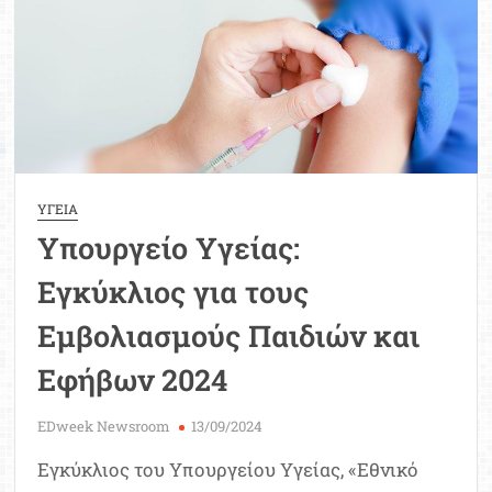
Πάτρας
προτείνει
η
ΟΛΜΕ
ΥΓΕΙΑ
Υπουργείο Υγείας:
Εγκύκλιος για τους
Εμβολιασμούς Παιδιών και
Εφήβων 2024
EDweek Newsroom
13/09/2024
Εγκύκλιος του Υπουργείου Υγείας, «Εθνικό