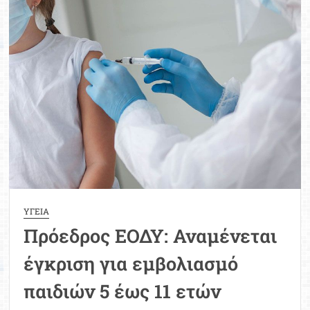
ώρα
του
εμβολιασμού
των
μαθητών
5-
11
ετών
ΥΓΕΙΑ
Πρόεδρος ΕΟΔΥ: Αναμένεται
έγκριση για εμβολιασμό
παιδιών 5 έως 11 ετών