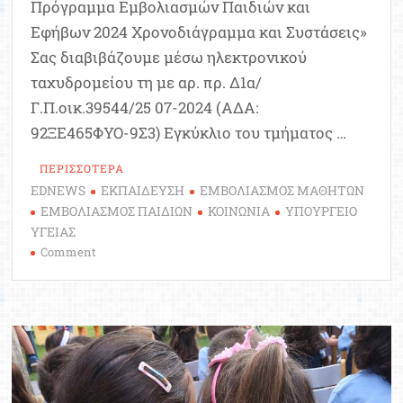
Πρόγραμμα Εμβολιασμών Παιδιών και
Εφήβων 2024 Χρονοδιάγραμμα και Συστάσεις»
Σας διαβιβάζουμε μέσω ηλεκτρονικού
ταχυδρομείου τη με αρ. πρ. Δ1α/
Γ.Π.οικ.39544/25 07-2024 (ΑΔΑ:
92ΞΕ465ΦΥΟ-9Σ3) Εγκύκλιο του τμήματος …
ΠΕΡΙΣΣΟΤΕΡΑ
EDNEWS
ΕΚΠΑΙΔΕΥΣΗ
ΕΜΒΟΛΙΑΣΜΟΣ ΜΑΘΗΤΩΝ
ΕΜΒΟΛΙΑΣΜΟΣ ΠΑΙΔΙΩΝ
ΚΟΙΝΩΝΙΑ
ΥΠΟΥΡΓΕΙΟ
ΥΓΕΙΑΣ
on
Comment
Υπουργείο
Υγείας:
Εγκύκλιος
για
τους
Εμβολιασμούς
Παιδιών