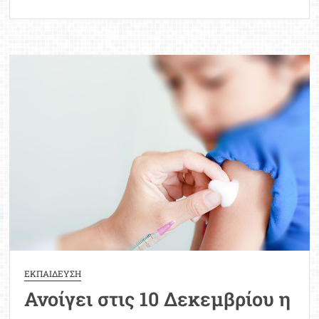
Κεραμέως:
Τι
θα
ισχύσει
μετά
τον
εμβολιασμό
των
μαθητών
ΕΚΠΑΙΔΕΥΣΗ
Ανοίγει στις 10 Δεκεμβρίου η