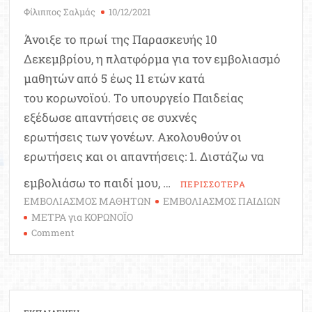
Φίλιππος Σαλμάς
10/12/2021
Άνοιξε το πρωί της Παρασκευής 10
Δεκεμβρίου, η πλατφόρμα για τον εμβολιασμό
μαθητών από 5 έως 11 ετών κατά
του κορωνοϊού. Το υπουργείο Παιδείας
εξέδωσε απαντήσεις σε συχνές
ερωτήσεις των γονέων. Ακολουθούν οι
ερωτήσεις και οι απαντήσεις: 1. Διστάζω να
εμβολιάσω το παιδί μου, …
ΠΕΡΙΣΣΟΤΕΡΑ
ΕΜΒΟΛΙΑΣΜΟΣ ΜΑΘΗΤΩΝ
ΕΜΒΟΛΙΑΣΜΟΣ ΠΑΙΔΙΩΝ
ΜΕΤΡΑ για ΚΟΡΩΝΟΪΟ
on
Comment
Εμβολιασμός
μαθητών
5-
11
ετών: