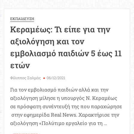
10
Δεκεμβρίου
η
ΕΚΠΑΙΔΕΥΣΗ
πλατφόρμα
Κεραμέως: Τι είπε για την
για
τον
αξιολόγηση και τον
εμβολιασμό
μαθητών
εμβολιασμό παιδιών 5 έως 11
5-
ετών
11
ετών
Φίλιππος Σαλμάς
06/12/2021
Για τον εμβολιασμό παιδιών αλλά και την
αξιολόγηση μίλησε η υπουργός Ν. Κεραμέως
σε πρόσφατη συνέντευξή της που παραχώρησε
στην εφημερίδα Real News. Χαρακτήρισε την
αξιολόγηση «Πολύτιμο εργαλείο για τη …