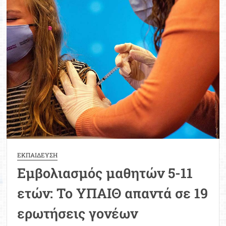
11
ετών:
Παπαευαγγέλου
–
Θεοδωρίδου
απαντούν
σε
ερωτήσεις
γονέων
ΕΚΠΑΙΔΕΥΣΗ
Εμβολιασμός μαθητών 5-11
ετών: Το ΥΠΑΙΘ απαντά σε 19
ερωτήσεις γονέων