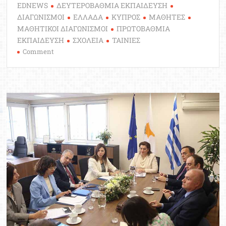
EDNEWS
ΔΕΥΤΕΡΟΒΑΘΜΙΑ ΕΚΠΑΙΔΕΥΣΗ
ΔΙΑΓΩΝΙΣΜΟΙ
ΕΛΛΑΔΑ
ΚΥΠΡΟΣ
ΜΑΘΗΤΕΣ
ΜΑΘΗΤΙΚΟΙ ΔΙΑΓΩΝΙΣΜΟΙ
ΠΡΩΤΟΒΑΘΜΙΑ
ΕΚΠΑΙΔΕΥΣΗ
ΣΧΟΛΕΙΑ
ΤΑΙΝΙΕΣ
on
Comment
Σχολεία:
Διεθνής
Μαθητικός
Διαγωνισμός
Ταινιών
Μικρού
Μήκους