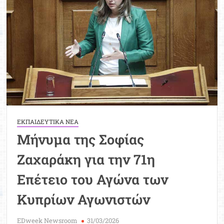
Μοριοδ
Βάσ
Σπου
Εργ
ΕΚΠΑΙΔΕΥΤΙΚΑ ΝΕΑ
Μήνυμα της Σοφίας
Ζαχαράκη για την 71η
Επέτειο του Αγώνα των
Κυπρίων Αγωνιστών
EDweek Newsroom
31/03/2026