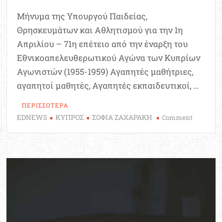
Μήνυμα της Υπουργού Παιδείας,
Θρησκευμάτων και Αθλητισμού για την 1η
Απριλίου – 71η επέτειο από την έναρξη του
Εθνικοαπελευθερωτικού Αγώνα των Κυπρίων
Αγωνιστών (1955-1959) Αγαπητές μαθήτριες,
αγαπητοί μαθητές, Αγαπητές εκπαιδευτικοί, …
ΠΕΡΙΣΣΟΤΕΡΑ
EDNEWS
ΚΥΠΡΟΣ
ΣΟΦΙΑ ΖΑΧΑΡΑΚΗ
on
Comment
Μήνυμα
της
Σοφίας
Ζαχαράκ
για
την
71η
Επέτειο
του