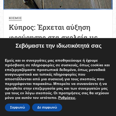
ΚΟΣΜΟΣ
Κύπρος: Έρχεται αύξηση
φρούρησης στα σχολεία με
Σεβόμαστε την ιδιωτικότητά σας
επιτηρητές ασφαλείας και
κάμερες
Εμείς και οι συνεργάτες μας αποθηκεύουμε ή έχουμε
πρόσβαση σε πληροφορίες σε συσκευές, όπως cookies και
Φίλιππος Σαλμάς
14/08/2024
επεξεργαζόμαστε προσωπικά δεδομένα, όπως μοναδικά
αναγνωριστικά και τυπικές πληροφορίες που
Προχωρούμε με αλλαγές προς το σύγχρονο
αποστέλλονται από μια συσκευή για τους σκοπούς που
περιγράφονται παρακάτω. Μπορείτε να συναινέσετε ή να
σχολείο, αναφέρει η Υπουργός Παιδείας
αρνηθείτε στην επεξεργασία μας και των συνεργατών μας
για τους εν λόγω σκοπούς. Οι προτιμήσεις σας θα ισχύουν
Κύπρου, Αθηνά Μιχαηλίδου σε ανάρτησή της,
μόνο για αυτόν τον ιστότοπο.
Ρυθμίσεις
.
σημειώνοντας ότι η Παιδεία αποτελεί
Συμφωνώ
Δε συμφωνώ
προτεραιότητα για την Κυβέρνηση. Οι αλλαγές