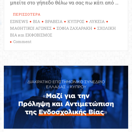
μπείτε στο γήπεδο θέλω να σας πω κάτι από …
ΠΕΡΙΣΣΟΤΕΡΑ
EDNEWS
ΒΙΑ
ΒΡΑΒΕΙΑ
ΚΥΠΡΟΣ
ΛΥΚΕΙΑ
ΜΑΘΗΤΙΚΟΙ ΑΓΩΝΕΣ
ΣΟΦΙΑ ΖΑΧΑΡΑΚΗ
ΣΧΟΛΙΚΗ
ΒΙΑ και ΕΚΦΟΒΙΣΜΟΣ
on
Comment
Σ.
Ζαχαράκη:
Η
νίκη
έχει
αξία
μόνο
όταν
συνοδεύεται
από
σεβασμό