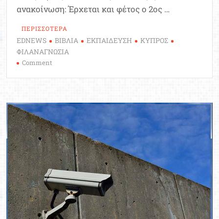
ανακοίνωση: Έρχεται και φέτος ο 2ος …
ΠΕΡΙΣΣΟΤΕΡΑ
EDNEWS
ΒΙΒΛΙΑ
ΕΚΠΑΙΔΕΥΣΗ
ΚΥΠΡΟΣ
ΦΙΛΑΝΑΓΝΩΣΙΑ
on
Comment
Κύπρος:
2ος
Βιβλιομαραθώνιος
Limassol
International
Book
Fair
2024