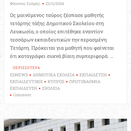
Φίλιππος Σαλμάς
22/11/2024
Ως μαινόμενος ταύρος ξέσπασε μαθητής
τετάρτης τάξης Δημοτικού Σχολείου στη
Λευκωσία, ο οποίος επιτέθηκε εναντίον
τεσσάρων εκπαιδευτικών την περασμένη
Τετάρτη. Πρόκειται για μαθητή που φαίνεται
ότι καταγράφει συχνά βίαιη συμπεριφορά. …
ΠΕΡΙΣΣΟΤΕΡΑ
EDNEWS
ΔΗΜΟΤΙΚΑ ΣΧΟΛΕΙΑ
ΕΚΠΑΙΔΕΥΣΗ
ΕΚΠΑΙΔΕΥΤΙΚΟΙ
ΚΥΠΡΟΣ
ΠΡΩΤΟΒΑΘΜΙΑ
ΕΚΠΑΙΔΕΥΣΗ
ΣΧΟΛΕΙΑ
on
Comment
Μαθητής
Δημοτικού
Σχολείου
ξυλοκόπησε
4