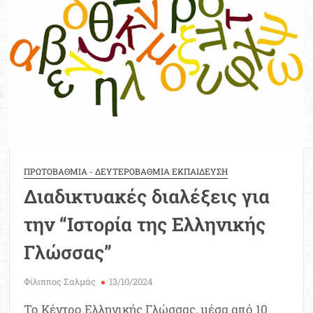
Ελλάδας
–
Κύπρου
σχολικού
έτους
2024-
2025
ΠΡΩΤΟΒΑΘΜΙΑ - ΔΕΥΤΕΡΟΒΑΘΜΙΑ ΕΚΠΑΙΔΕΥΣΗ
Διαδικτυακές διαλέξεις για
την “Ιστορία της Ελληνικής
Γλώσσας”
Φίλιππος Σαλμάς
13/10/2024
Το Κέντρο Ελληνικής Γλώσσας, μέσα από 10