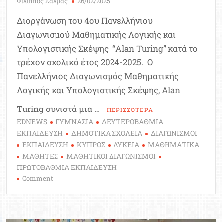
Φίλιππος Σαλμάς
26/02/2025
Διοργάνωση του 4ου Πανελλήνιου
Διαγωνισμού Μαθηματικής Λογικής και
Υπολογιστικής Σκέψης “Alan Turing” κατά το
τρέχον σχολικό έτος 2024-2025. Ο
Πανελλήνιος Διαγωνισμός Μαθηματικής
Λογικής και Υπολογιστικής Σκέψης, Alan
Turing συνιστά μια …
ΠΕΡΙΣΣΟΤΕΡΑ
EDNEWS
ΓΥΜΝΑΣΙΑ
ΔΕΥΤΕΡΟΒΑΘΜΙΑ
ΕΚΠΑΙΔΕΥΣΗ
ΔΗΜΟΤΙΚΑ ΣΧΟΛΕΙΑ
ΔΙΑΓΩΝΙΣΜΟΙ
ΕΚΠΑΙΔΕΥΣΗ
ΚΥΠΡΟΣ
ΛΥΚΕΙΑ
ΜΑΘΗΜΑΤΙΚΑ
ΜΑΘΗΤΕΣ
ΜΑΘΗΤΙΚΟΙ ΔΙΑΓΩΝΙΣΜΟΙ
ΠΡΩΤΟΒΑΘΜΙΑ ΕΚΠΑΙΔΕΥΣΗ
on
Comment
4ος
Μαθητικός
Διαγωνισμός
Μαθηματικής