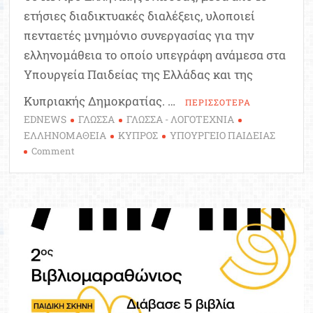
ετήσιες διαδικτυακές διαλέξεις, υλοποιεί
πενταετές μνημόνιο συνεργασίας για την
ελληνομάθεια το οποίο υπεγράφη ανάμεσα στα
Υπουργεία Παιδείας της Ελλάδας και της
Κυπριακής Δημοκρατίας. …
ΠΕΡΙΣΣΟΤΕΡΑ
EDNEWS
ΓΛΩΣΣΑ
ΓΛΩΣΣΑ - ΛΟΓΟΤΕΧΝΙΑ
ΕΛΛΗΝΟΜΑΘΕΙΑ
ΚΥΠΡΟΣ
ΥΠΟΥΡΓΕΙΟ ΠΑΙΔΕΙΑΣ
on
Comment
Διαδικτυακές
διαλέξεις
για
την
“Ιστορία
της
Ελληνικής
Γλώσσας”