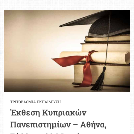
Εκδηλώσεις
στα
σχολεία
για
την
έναρξη
του
Κυπριακού
Αγώνα
(Εγκύκλιος)
ΤΡΙΤΟΒΑΘΜΙΑ ΕΚΠΑΙΔΕΥΣΗ
Έκθεση Κυπριακών
Πανεπιστημίων – Αθήνα,