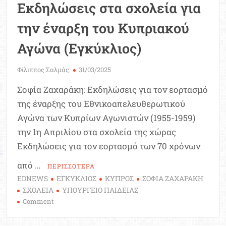
Εκδηλώσεις στα σχολεία για
και
μουσική
την έναρξη του Κυπριακού
Αγώνα (Εγκύκλιος)
Φίλιππος Σαλμάς
31/03/2025
Σοφία Ζαχαράκη: Εκδηλώσεις για τον εορτασμό
της έναρξης του Εθνικοαπελευθερωτικού
Αγώνα των Κυπρίων Αγωνιστών (1955-1959)
την 1η Απριλίου στα σχολεία της χώρας
Εκδηλώσεις για τον εορτασμό των 70 χρόνων
από …
ΠΕΡΙΣΣΟΤΕΡΑ
EDNEWS
ΕΓΚΥΚΛΙΟΣ
ΚΥΠΡΟΣ
ΣΟΦΙΑ ΖΑΧΑΡΑΚΗ
ΣΧΟΛΕΙΑ
ΥΠΟΥΡΓΕΙΟ ΠΑΙΔΕΙΑΣ
on
Comment
Υπουργείο
Παιδείας: