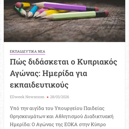
Αγώνα
των
Κυπρίων
Αγωνιστ
ΕΚΠΑΙΔΕΥΤΙΚΑ ΝΕΑ
Πώς διδάσκεται ο Κυπριακός
Αγώνας: Ημερίδα για
εκπαιδευτικούς
EDweek Newsroom
28/03/2026
Υπό την αιγίδα του Υπουργείου Παιδείας
Θρησκευμάτων και Αθλητισμού Διαδικτυακή
Ημερίδα: Ο Αγώνας της ΕΟΚΑ στην Κύπρο