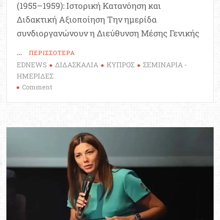
(1955–1959): Ιστορική Κατανόηση και
Διδακτική Αξιοποίηση Την ημερίδα
συνδιοργανώνουν η Διεύθυνση Μέσης Γενικής
…
ΠΕΡΙΣΣΟΤΕΡΑ
EDNEWS
ΔΙΔΑΣΚΑΛΙΑ
ΚΥΠΡΟΣ
ΣΕΜΙΝΑΡΙΑ -
ΗΜΕΡΙΔΕΣ
on
Comment
Πώς
διδάσκεται
ο
Κυπριακός
Αγώνας:
Ημερίδα
για
εκπαιδευτικούς