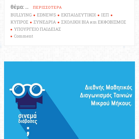
θέμα: …
ΠΕΡΙΣΣΟΤΕΡΑ
BULLYING
EDNEWS
ΕΚΠΑΙΔΕΥΤΙΚΟΙ
ΙΕΠ
ΚΥΠΡΟΣ
ΣΥΝΕΔΡΙΑ
ΣΧΟΛΙΚΗ ΒΙΑ και ΕΚΦΟΒΙΣΜΟΣ
ΥΠΟΥΡΓΕΙΟ ΠΑΙΔΕΙΑΣ
on
Comment
Επιστημονικό
Συνέδριο
“Μαζί
για
την
Πρόληψη
και
Αντιμετώπιση
της
Ενδοσχολικής
Βίας”