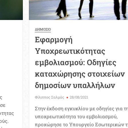
των
60
ετών
ΔΗΜΟΣΙΟ
Εφαρμογή
Υποχρεωτικότητας
εμβολιασμού: Οδηγίες
καταχώρησης στοιχείων
δημοσίων υπαλλήλων
ς
Φίλιππος Σαλμάς
28/08/2021
ησε
Στην έκδοση εγκυκλίου με οδηγίες για τ
ότητας
υποχρεωτικότητα του εμβολιασμού,
ούς.
προχώρησε το Υπουργείο Εσωτερικών τ