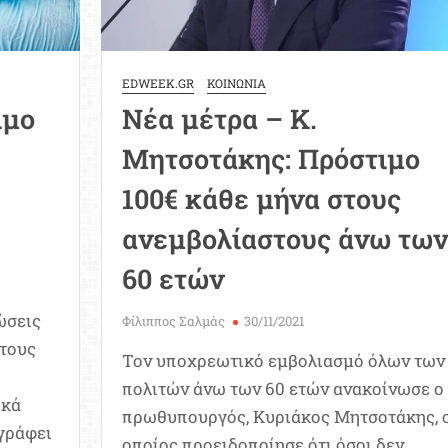
EDWEEK.GR
ΚΟΙΝΩΝΙΑ
ιμο
Νέα μέτρα – Κ.
Μητσοτάκης: Πρόστιμο
100€ κάθε μήνα στους
ανεμβολίαστους άνω των
60 ετών
ώσεις
Φίλιππος Σαλμάς
30/11/2021
στους
Τον υποχρεωτικό εμβολιασμό όλων των
πολιτών άνω των 60 ετών ανακοίνωσε ο
ικά
πρωθυπουργός, Κυριάκος Μητσοτάκης, 
γράφει
οποίος προειδοποίησε ότι όσοι δεν