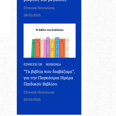
EDweek Newsroom
28/03/2026
EDWEEK.GR
ΚΟΙΝΩΝΙΑ
“Τα βιβλία που διαβάζαμε”,
για την Παγκόσμια Ημέρα
Παιδικού Βιβλίου
EDweek Newsroom
25/03/2026