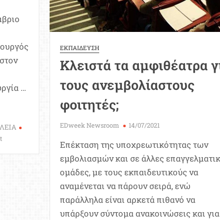
μβριο
πουργός
ΕΚΠΑΙΔΕΥΣΗ
στον
Κλειστά τα αμφιθέατρα γ
τους ανεμβολίαστους
υργία …
φοιτητές;
EDweek Newsroom
14/07/2021
ΛΕΙΑ
on
t
Επέκταση της υποχρεωτικότητας των
Κεραμέως:
εμβολιασμών και σε άλλες επαγγελματι
Κανονικά
τον
ομάδες, με τους εκπαιδευτικούς να
Σεπτέμβριο
αναμένεται να πάρουν σειρά, ενώ
όλες
παράλληλα είναι αρκετά πιθανό να
οι
υπάρξουν σύντομα ανακοινώσεις και για
εκπαιδευτικές