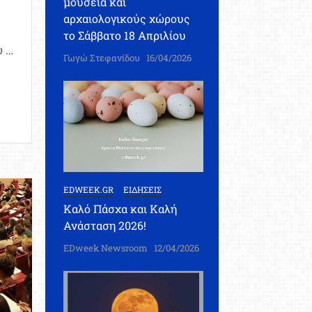
μουσεία και
αρχαιολογικούς χώρους
το Σάββατο 18 Απριλίου
 …
Γωγώ Στεφανίδου
16/04/2026
ρμογή
ρεωτικότητας
λιασμού:
ίες
EDWEEK.GR
ΕΙΔΗΣΕΙΣ
αχώρησης
Καλό Πάσχα και Καλή
χείων
Ανάσταση 2026!
οσίων
λλήλων
EDweek Newsroom
12/04/2026