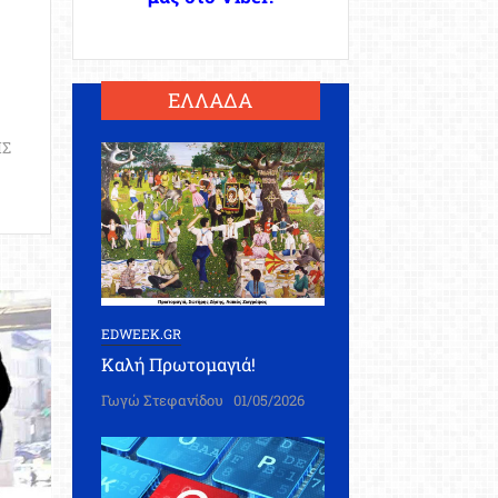
ΕΛΛΑΔΑ
ΗΣ
EDWEEK.GR
Καλή Πρωτομαγιά!
Γωγώ Στεφανίδου
01/05/2026