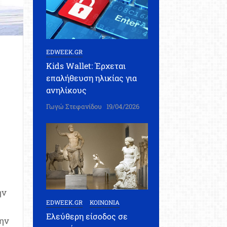
EDWEEK.GR
Kids Wallet: Έρχεται
επαλήθευση ηλικίας για
ανηλίκους
Γωγώ Στεφανίδου
19/04/2026
ην
EDWEEK.GR
ΚΟΙΝΩΝΙΑ
Ελεύθερη είσοδος σε
ην