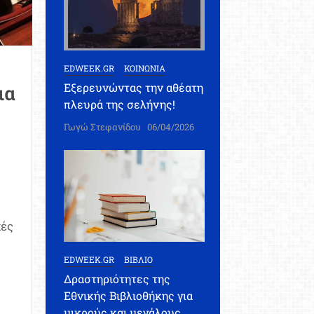
EDWEEK.GR
ΚΟΙΝΩΝΙΑ
Εξερευνώντας την αθέατη
ια
πλευρά της σελήνης!
Γωγώ Στεφανίδου
06/04/2026
κές
EDWEEK.GR
ΒΙΒΛΙΟ
Δραστηριότητες της
Εθνικής Βιβλιοθήκης για
μικρούς και μεγάλους