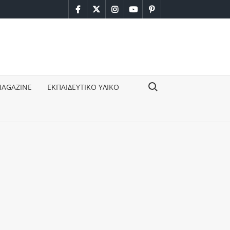
facebook
twitter
instagram
youtube
pinterest
Search for:
MAGAZINE
ΕΚΠΑΙΔΕΥΤΙΚΟ ΥΛΙΚΟ