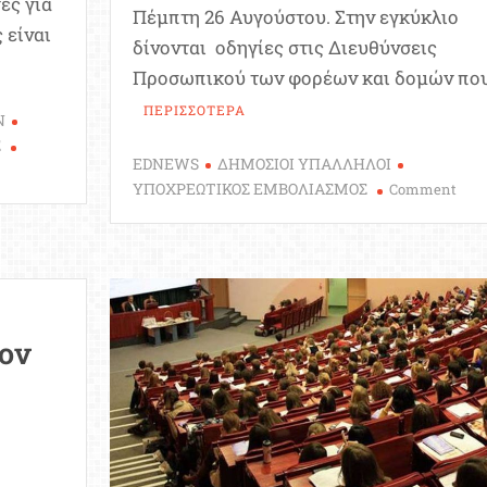
ές για
Πέμπτη 26 Αυγούστου. Στην εγκύκλιο
 είναι
δίνονται οδηγίες στις Διευθύνσεις
Προσωπικού των φορέων και δομών που
ΠΕΡΙΣΣΟΤΕΡΑ
Ν
Σ
EDNEWS
ΔΗΜΟΣΙΟΙ ΥΠΑΛΛΗΛΟΙ
on
ΥΠΟΧΡΕΩΤΙΚΟΣ ΕΜΒΟΛΙΑΣΜΟΣ
Comment
Εφα
Υποχ
εμβο
Οδηγ
κατ
στοι
ον
δημ
υπα