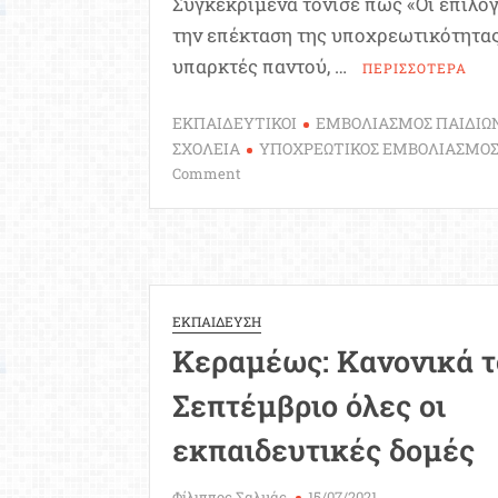
Συγκεκριμένα τόνισε πως «Οι επιλογ
την επέκταση της υποχρεωτικότητας
υπαρκτές παντού, …
ΠΕΡΙΣΣΟΤΕΡΑ
ΕΚΠΑΙΔΕΥΤΙΚΟΙ
ΕΜΒΟΛΙΑΣΜΟΣ ΠΑΙΔΙΩ
ΣΧΟΛΕΙΑ
ΥΠΟΧΡΕΩΤΙΚΟΣ ΕΜΒΟΛΙΑΣΜΟ
on
Comment
Σχολεία:
Εξετάζεται
ο
υποχρεωτικός
εμβολιασμός
των
ΕΚΠΑΙΔΕΥΣΗ
εκπαιδευτικών
Κεραμέως: Κανονικά τ
Σεπτέμβριο όλες οι
εκπαιδευτικές δομές
Φίλιππος Σαλμάς
15/07/2021