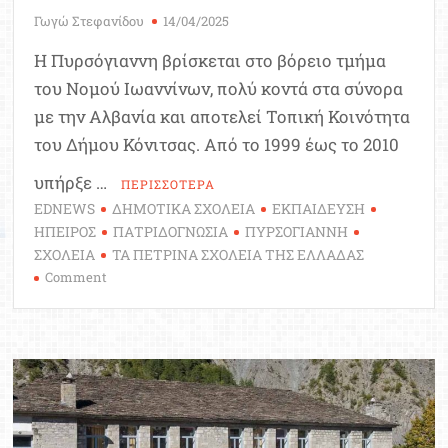
Γωγώ Στεφανίδου
14/04/2025
Η Πυρσόγιαννη βρίσκεται στο βόρειο τμήμα
του Νομού Ιωαννίνων, πολύ κοντά στα σύνορα
με την Αλβανία και αποτελεί Τοπική Κοινότητα
του Δήμου Κόνιτσας. Από το 1999 έως το 2010
υπήρξε …
ΠΕΡΙΣΣΟΤΕΡΑ
EDNEWS
ΔΗΜΟΤΙΚΑ ΣΧΟΛΕΙΑ
ΕΚΠΑΙΔΕΥΣΗ
ΗΠΕΙΡΟΣ
ΠΑΤΡΙΔΟΓΝΩΣΙΑ
ΠΥΡΣΟΓΙΑΝΝΗ
ΣΧΟΛΕΙΑ
ΤΑ ΠΕΤΡΙΝΑ ΣΧΟΛΕΙΑ ΤΗΣ ΕΛΛΑΔΑΣ
on
Comment
Ταξίδι
στο
παρελθόν:
Δημοτικό
Σχολείο
Πυρσόγιαννης
Ιωαννίνων