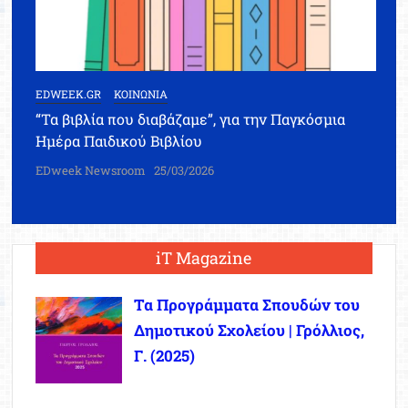
EDWEEK.GR
ΚΟΙΝΩΝΙΑ
“Τα βιβλία που διαβάζαμε”, για την Παγκόσμια
Ημέρα Παιδικού Βιβλίου
EDweek Newsroom
25/03/2026
iT Magazine
Τα Προγράμματα Σπουδών του
Δημοτικού Σχολείου | Γρόλλιος,
Γ. (2025)