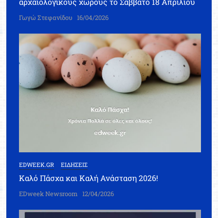
αρχαιολογικούς χώρους το Σάββατο 18 Απριλίου
Γωγώ Στεφανίδου
16/04/2026
EDWEEK.GR
ΕΙΔΗΣΕΙΣ
Καλό Πάσχα και Καλή Ανάσταση 2026!
EDweek Newsroom
12/04/2026