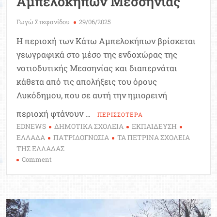
Αμπελοκήπων Μεσσηνίας
Γωγώ Στεφανίδου
29/06/2025
Η περιοχή των Κάτω Αμπελοκήπων βρίσκεται
γεωγραφικά στο μέσο της ενδοχώρας της
νοτιοδυτικής Μεσσηνίας και διαπερνάται
κάθετα από τις απολήξεις του όρους
Λυκόδημου, που σε αυτή την ημιορεινή
περιοχή φτάνουν …
ΠΕΡΙΣΣΟΤΕΡΑ
EDNEWS
ΔΗΜΟΤΙΚΑ ΣΧΟΛΕΙΑ
ΕΚΠΑΙΔΕΥΣΗ
ΕΛΛΑΔΑ
ΠΑΤΡΙΔΟΓΝΩΣΙΑ
ΤΑ ΠΕΤΡΙΝΑ ΣΧΟΛΕΙΑ
ΤΗΣ ΕΛΛΑΔΑΣ
on
Comment
Ταξίδι
στο
παρελθόν:
Δημοτικό
Σχολείο