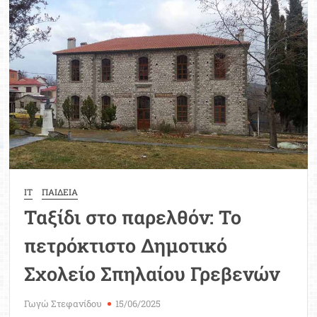
Κάτω
Αμπελοκήπων
Μεσσηνίας
IT
ΠΑΙΔΕΙΑ
Ταξίδι στο παρελθόν: Το
πετρόκτιστο Δημοτικό
Σχολείο Σπηλαίου Γρεβενών
Γωγώ Στεφανίδου
15/06/2025