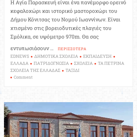
Η Αγία Παρασκευή είναι ένα πανέμορφo ορεινό
κεφαλοχώρι και ιστορικό μαστοροχώρι του
Δήμου Κόνιτσας του Νομού Ιωαννίνων. Είναι
χτισμένο στις βορειοδυτικές πλαγιές του
Σμόλικα, σε υψόμετρο 970m. Θα σας
εντυπωσιάσουν …
ΠΕΡΙΣΣΟΤΕΡΑ
EDNEWS
ΔΗΜΟΤΙΚΑ ΣΧΟΛΕΙΑ
ΕΚΠΑΙΔΕΥΣΗ
ΕΛΛΑΔΑ
ΠΑΤΡΙΔΟΓΝΩΣΙΑ
ΣΧΟΛΕΙΑ
ΤΑ ΠΕΤΡΙΝΑ
ΣΧΟΛΕΙΑ ΤΗΣ ΕΛΛΑΔΑΣ
ΤΑΞΙΔΙ
on
Comment
Ταξίδι
στο
παρελθόν:
Δημοτικό
Σχολείο
Αγίας
Παρασκευής
(Κεράσοβο)