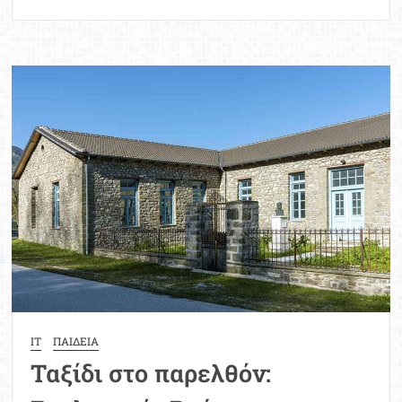
Ταξίδι
στο
παρελθόν:
Πέτρινο
Δημοτικό
σχολείο
Πανοράματος
Θεσσαλονίκης
IT
ΠΑΙΔΕΙΑ
Ταξίδι στο παρελθόν: