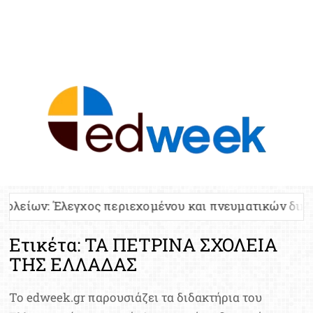
ED
Ειδήσε
Εκπαί
Υπου
Παιδ
Πανελλ
εχομένου και πνευματικών δικαιωμάτων
Πανελλ
Αναπλη
Πίνα
Ετικέτα:
ΤΑ ΠΕΤΡΙΝΑ ΣΧΟΛΕΙΑ
Ειδική
ΤΗΣ ΕΛΛΑΔΑΣ
Προσλ
Έκτ
Το edweek.gr παρουσιάζει τα διδακτήρια του
Επικαι