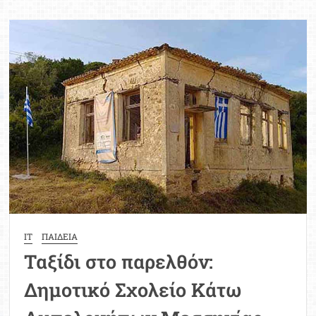
παρελθόν:
Πέτρινο
Δημοτικό
Σχολείο
Νικήτης
Χαλκιδικής
IT
ΠΑΙΔΕΙΑ
Ταξίδι στο παρελθόν:
Δημοτικό Σχολείο Κάτω