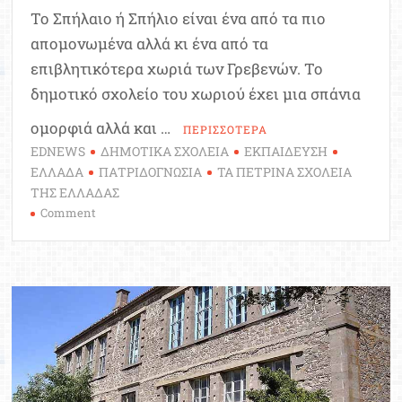
Το Σπήλαιο ή Σπήλιο είναι ένα από τα πιο
απομονωμένα αλλά κι ένα από τα
επιβλητικότερα χωριά των Γρεβενών. Το
δημοτικό σχολείο του χωριού έχει μια σπάνια
ομορφιά αλλά και …
ΠΕΡΙΣΣΟΤΕΡΑ
EDNEWS
ΔΗΜΟΤΙΚΑ ΣΧΟΛΕΙΑ
ΕΚΠΑΙΔΕΥΣΗ
ΕΛΛΑΔΑ
ΠΑΤΡΙΔΟΓΝΩΣΙΑ
ΤΑ ΠΕΤΡΙΝΑ ΣΧΟΛΕΙΑ
ΤΗΣ ΕΛΛΑΔΑΣ
on
Comment
Ταξίδι
στο
παρελθόν:
Το
πετρόκτιστο
Δημοτικό
Σχολείο
Σπηλαίου
Γρεβενών