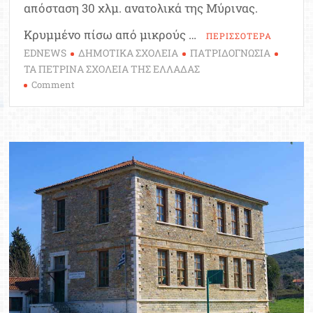
απόσταση 30 χλμ. ανατολικά της Μύρινας.
Κρυμμένο πίσω από μικρούς …
ΠΕΡΙΣΣΟΤΕΡΑ
EDNEWS
ΔΗΜΟΤΙΚΑ ΣΧΟΛΕΙΑ
ΠΑΤΡΙΔΟΓΝΩΣΙΑ
ΤΑ ΠΕΤΡΙΝΑ ΣΧΟΛΕΙΑ ΤΗΣ ΕΛΛΑΔΑΣ
on
Comment
Ταξίδι
στο
παρελθόν:
Δημοτικό
Σχολείο
Ρωμανού
Λήμνου