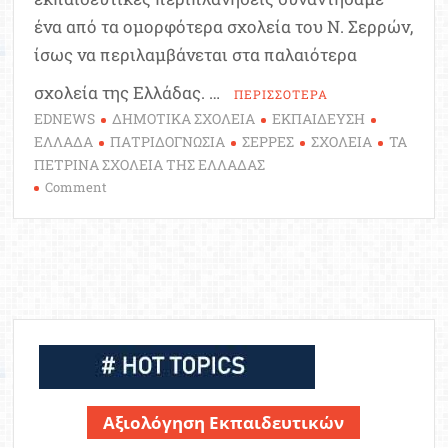
ένα από τα ομορφότερα σχολεία του Ν. Σερρών,
ίσως να περιλαμβάνεται στα παλαιότερα
σχολεία της Ελλάδας. …
ΠΕΡΙΣΣΟΤΕΡΑ
EDNEWS
ΔΗΜΟΤΙΚΑ ΣΧΟΛΕΙΑ
ΕΚΠΑΙΔΕΥΣΗ
ΕΛΛΑΔΑ
ΠΑΤΡΙΔΟΓΝΩΣΙΑ
ΣΕΡΡΕΣ
ΣΧΟΛΕΙΑ
ΤΑ
ΠΕΤΡΙΝΑ ΣΧΟΛΕΙΑ ΤΗΣ ΕΛΛΑΔΑΣ
on
Comment
Ταξίδι
στο
παρελθόν:
Δημοτικό
Σχολείο
Κρηνίδας
(Βιτάστα)
Σερρών
Αξιολόγηση Εκπαιδευτικών