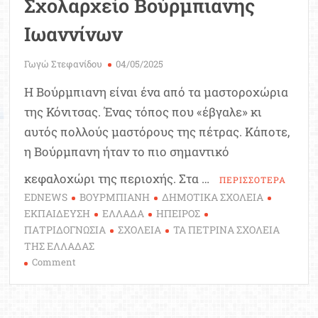
Σχολαρχείο Βούρμπιανης
Ιωαννίνων
Γωγώ Στεφανίδου
04/05/2025
Η Βούρμπιανη είναι ένα από τα μαστοροχώρια
της Κόνιτσας. Ένας τόπος που «έβγαλε» κι
αυτός πολλούς μαστόρους της πέτρας. Κάποτε,
η Βούρμπανη ήταν το πιο σημαντικό
κεφαλοχώρι της περιοχής. Στα …
ΠΕΡΙΣΣΟΤΕΡΑ
EDNEWS
ΒΟΥΡΜΠΙΑΝΗ
ΔΗΜΟΤΙΚΑ ΣΧΟΛΕΙΑ
ΕΚΠΑΙΔΕΥΣΗ
ΕΛΛΑΔΑ
ΗΠΕΙΡΟΣ
ΠΑΤΡΙΔΟΓΝΩΣΙΑ
ΣΧΟΛΕΙΑ
ΤΑ ΠΕΤΡΙΝΑ ΣΧΟΛΕΙΑ
ΤΗΣ ΕΛΛΑΔΑΣ
on
Comment
Ταξίδι
στο
παρελθόν: