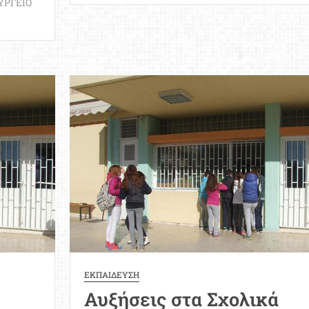
ΥΡΓΕΙΟ
Ποια
προϊόντα
επιτρέπεται
να
πωλούνται
στα
σχολεία
ΕΚΠΑΙΔΕΥΣΗ
Αυξήσεις στα Σχολικά