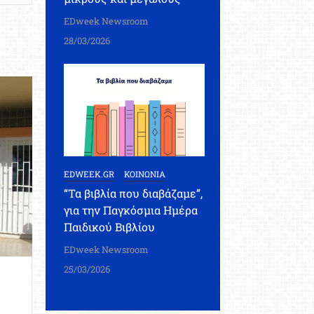
EDweek Newsroom
28/03/2026
EDWEEK.GR
ΚΟΙΝΩΝΙΑ
“Τα βιβλία που διαβάζαμε”,
για την Παγκόσμια Ημέρα
Παιδικού Βιβλίου
EDweek Newsroom
25/03/2026