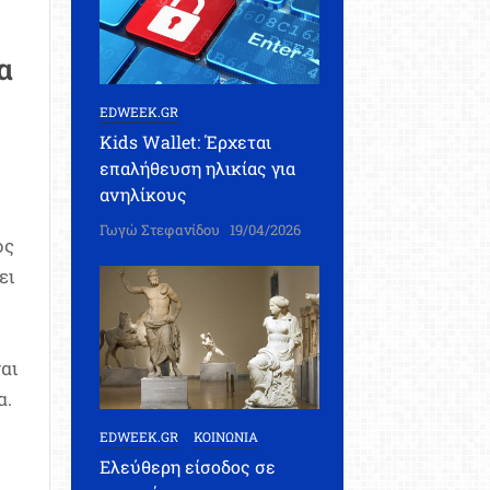
α
EDWEEK.GR
Kids Wallet: Έρχεται
επαλήθευση ηλικίας για
ανηλίκους
Γωγώ Στεφανίδου
19/04/2026
ος
ει
αι
α.
EDWEEK.GR
ΚΟΙΝΩΝΙΑ
Ελεύθερη είσοδος σε