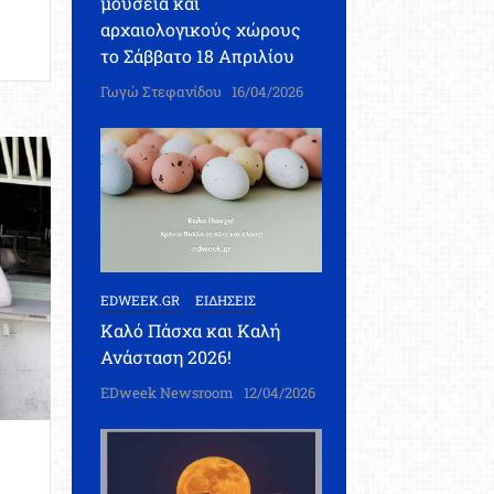
μουσεία και
αρχαιολογικούς χώρους
το Σάββατο 18 Απριλίου
Γωγώ Στεφανίδου
16/04/2026
EDWEEK.GR
ΕΙΔΗΣΕΙΣ
Καλό Πάσχα και Καλή
Ανάσταση 2026!
EDweek Newsroom
12/04/2026