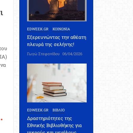
ι
EDWEEK.GR
ΚΟΙΝΩΝΙΑ
Εξερευνώντας την αθέατη
πλευρά της σελήνης!
του
Γωγώ Στεφανίδου
06/04/2026
ΠΑ)
 να
EDWEEK.GR
ΒΙΒΛΙΟ
Δραστηριότητες της
Εθνικής Βιβλιοθήκης για
μικρούς και μεγάλους