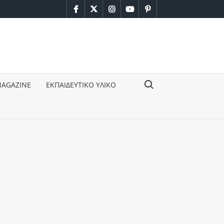
facebook
twitter
instagram
youtube
pinterest
Search for:
MAGAZINE
ΕΚΠΑΙΔΕΥΤΙΚΟ ΥΛΙΚΟ