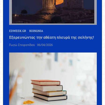
EDWEEK.GR
ΚΟΙΝΩΝΙΑ
Εξερευνώντας την αθέατη πλευρά της σελήνης!
Γωγώ Στεφανίδου
06/04/2026