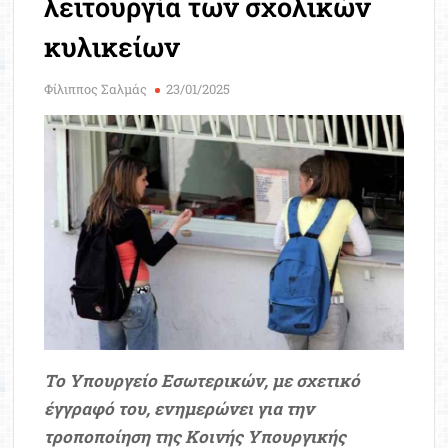
λειτουργία των σχολικών
Μοριοδ
Βάσ
κυλικείων
Σπου
Εργ
Φίλιππος Σαλμάς
23/01/2025
Το Υπουργείο Εσωτερικών, με σχετικό
έγγραφό του, ενημερώνει για την
τροποποίηση της Κοινής Υπουργικής