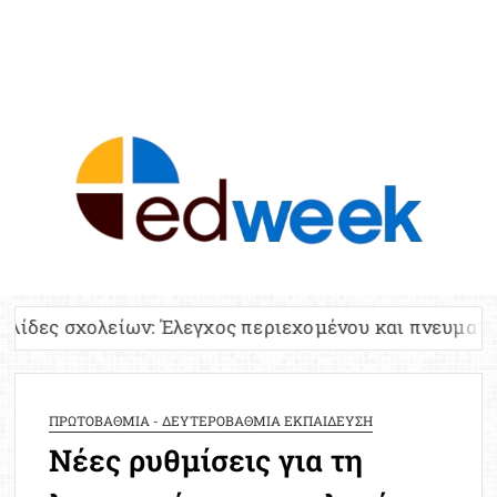
ED
Ειδήσε
Εκπαί
Υπου
Παιδ
Πανελλ
ν: Έλεγχος περιεχομένου και πνευματικών δικαιωμάτω
Αναπλη
Πίνα
Ειδική
ΠΡΩΤΟΒΑΘΜΙΑ - ΔΕΥΤΕΡΟΒΑΘΜΙΑ ΕΚΠΑΙΔΕΥΣΗ
Προσλ
Νέες ρυθμίσεις για τη
Έκτ
Επικαι