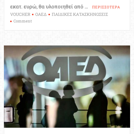
εκατ. ευρώ, θα υλοποιηθεί από …
ΠΕΡΙΣΣΟΤΕΡΑ
VOUCHER
ΟΑΕΔ
ΠΑΙΔΙΚΕΣ ΚΑΤΑΣΚΗΝΩΣΕΙΣ
on
Comment
Παιδικές
κατασκηνώσεις
–
ΟΑΕΔ:
Ξεκινούν
οι
αιτήσεις
για
τα
voucher
–
Ποιοι
είναι
δικαιούχοι