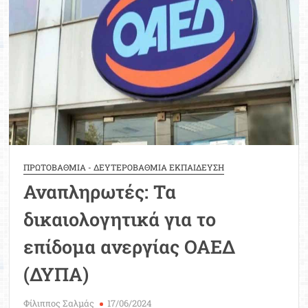
Μοριοδ
Βάσ
Σπου
Εργ
ΠΡΩΤΟΒΑΘΜΙΑ - ΔΕΥΤΕΡΟΒΑΘΜΙΑ ΕΚΠΑΙΔΕΥΣΗ
Αναπληρωτές: Τα
δικαιολογητικά για το
επίδομα ανεργίας ΟΑΕΔ
(ΔΥΠΑ)
Φίλιππος Σαλμάς
17/06/2024