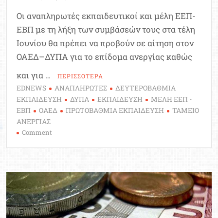
Οι αναπληρωτές εκπαιδευτικοί και μέλη ΕΕΠ-
ΕΒΠ με τη λήξη των συμβάσεών τους στα τέλη
Ιουνίου θα πρέπει να προβούν σε αίτηση στον
ΟΑΕΔ–ΔΥΠΑ για το επίδομα ανεργίας καθώς
και για …
ΠΕΡΙΣΣΟΤΕΡΑ
EDNEWS
ΑΝΑΠΛΗΡΩΤΕΣ
ΔΕΥΤΕΡΟΒΑΘΜΙΑ
ΕΚΠΑΙΔΕΥΣΗ
ΔΥΠΑ
ΕΚΠΑΙΔΕΥΣΗ
ΜΕΛΗ ΕΕΠ -
ΕΒΠ
ΟΑΕΔ
ΠΡΩΤΟΒΑΘΜΙΑ ΕΚΠΑΙΔΕΥΣΗ
ΤΑΜΕΙΟ
ΑΝΕΡΓΙΑΣ
on
Comment
Αναπληρωτές:
Τα
δικαιολογητικά
για
το
επίδομα
ανεργίας ΟΑΕΔ
(ΔΥΠΑ)