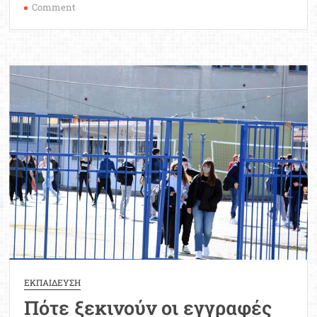
on
Comment
Ιδιωτικοί
εκπαιδευτικοί:
Καθυστέρηση
στην
καταβολή
του επιδόματος
ανεργίας
ΕΚΠΑΙΔΕΥΣΗ
Πότε ξεκινούν οι εγγραφές