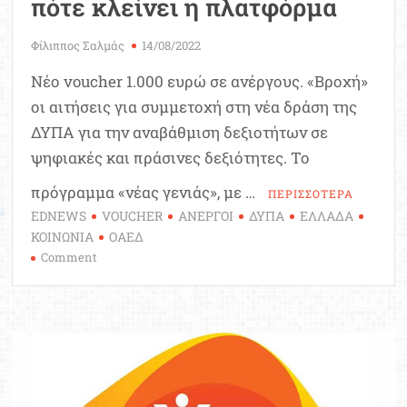
πότε κλείνει η πλατφόρμα
Φίλιππος Σαλμάς
14/08/2022
Νέο voucher 1.000 ευρώ σε ανέργους. «Βροχή»
οι αιτήσεις για συμμετοχή στη νέα δράση της
ΔΥΠΑ για την αναβάθμιση δεξιοτήτων σε
ψηφιακές και πράσινες δεξιότητες. Το
πρόγραμμα «νέας γενιάς», με …
ΠΕΡΙΣΣΟΤΕΡΑ
EDNEWS
VOUCHER
ΑΝΕΡΓΟΙ
ΔΥΠΑ
ΕΛΛΑΔΑ
ΚΟΙΝΩΝΙΑ
ΟΑΕΔ
on
Comment
Νέο
voucher
1.000
ευρώ:
Ποιοι
είναι
οι