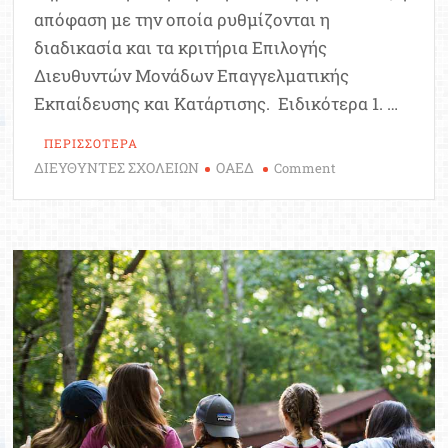
απόφαση με την οποία ρυθμίζονται η
διαδικασία και τα κριτήρια Επιλογής
Διευθυντών Μονάδων Επαγγελματικής
Εκπαίδευσης και Κατάρτισης. Ειδικότερα 1. …
ΠΕΡΙΣΣΟΤΕΡΑ
ΔΙΕΥΘΥΝΤΕΣ ΣΧΟΛΕΙΩΝ
ΟΑΕΔ
on
Comment
Κριτήρια
επιλογής
Διευθυντών
Μονάδων
Επαγγελματικής
Εκπαίδευσης
και
Κατάρτισης
(ΦΕΚ)
|
14.12.21