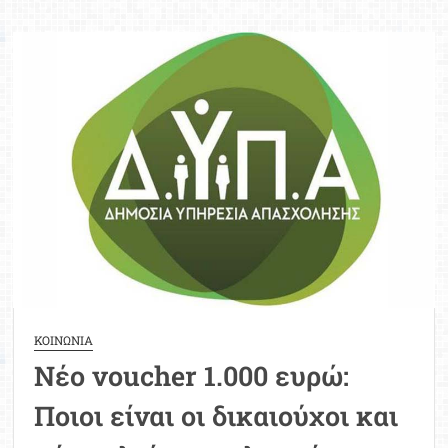
οι
εγγραφές
στα
δημόσια
ΙΕΚ
του
ΟΑΕΔ
–
ΔΥΠΑ
–
Τα
δικαιολογητικά
ΚΟΙΝΩΝΙΑ
Νέο voucher 1.000 ευρώ:
Ποιοι είναι οι δικαιούχοι και