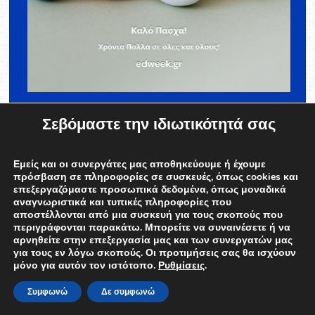
EDWEEK.GR
ΕΙΔΗΣΕΙΣ
Σεβόμαστε την ιδιωτικότητά σας
Καλό Πάσχα και Καλή Ανάσταση 2026!
EDweek Newsroom
12/04/2026
Εμείς και οι συνεργάτες μας αποθηκεύουμε ή έχουμε
πρόσβαση σε πληροφορίες σε συσκευές, όπως cookies και
επεξεργαζόμαστε προσωπικά δεδομένα, όπως μοναδικά
αναγνωριστικά και τυπικές πληροφορίες που
αποστέλλονται από μια συσκευή για τους σκοπούς που
περιγράφονται παρακάτω. Μπορείτε να συναινέσετε ή να
αρνηθείτε στην επεξεργασία μας και των συνεργατών μας
για τους εν λόγω σκοπούς. Οι προτιμήσεις σας θα ισχύουν
μόνο για αυτόν τον ιστότοπο.
Ρυθμίσεις
.
Συμφωνώ
Δε συμφωνώ