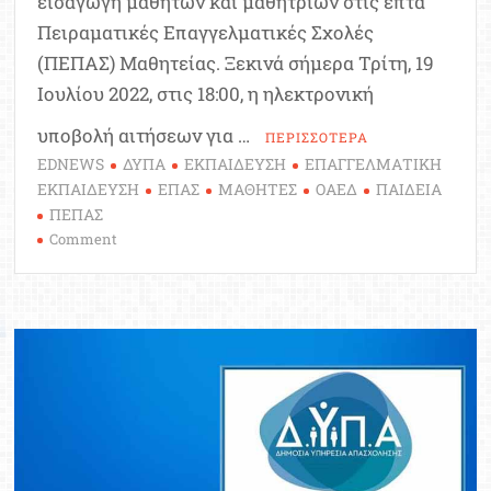
εισαγωγή μαθητών και μαθητριών στις επτά
Πειραματικές Επαγγελματικές Σχολές
(ΠΕΠΑΣ) Μαθητείας. Ξεκινά σήμερα Τρίτη, 19
Ιουλίου 2022, στις 18:00, η ηλεκτρονική
υποβολή αιτήσεων για …
ΠΕΡΙΣΣΟΤΕΡΑ
EDNEWS
ΔΥΠΑ
ΕΚΠΑΙΔΕΥΣΗ
ΕΠΑΓΓΕΛΜΑΤΙΚΗ
ΕΚΠΑΙΔΕΥΣΗ
ΕΠΑΣ
ΜΑΘΗΤΕΣ
ΟΑΕΔ
ΠΑΙΔΕΙΑ
ΠΕΠΑΣ
on
Comment
Αιτήσεις
στις
Πειραματικές
Επαγγελματικές
Σχολές
(Π.ΕΠΑΣ)
Μαθητείας
ΔΥΠΑ