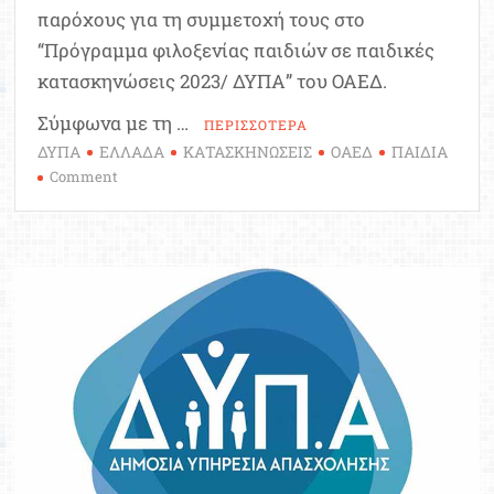
παρόχους για τη συμμετοχή τους στο
“Πρόγραμμα φιλοξενίας παιδιών σε παιδικές
κατασκηνώσεις 2023/ ΔΥΠΑ” του ΟΑΕΔ.
Σύμφωνα με τη …
ΠΕΡΙΣΣΟΤΕΡΑ
ΔΥΠΑ
ΕΛΛΑΔΑ
ΚΑΤΑΣΚΗΝΩΣΕΙΣ
ΟΑΕΔ
ΠΑΙΔΙΑ
on
Comment
Κατασκηνώσεις
ΟΑΕΔ:
Άνοιξαν
οι
αιτήσεις
–
Πότε
λήγει
η
προθεσμία