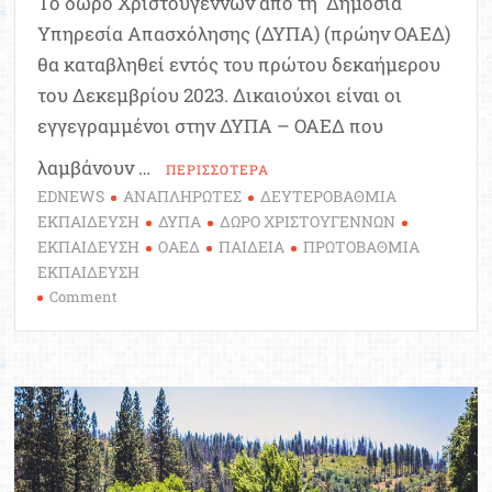
Το δώρο Χριστουγέννων από τη Δημόσια
Υπηρεσία Απασχόλησης (ΔΥΠΑ) (πρώην ΟΑΕΔ)
θα καταβληθεί εντός του πρώτου δεκαήμερου
του Δεκεμβρίου 2023. Δικαιούχοι είναι οι
εγγεγραμμένοι στην ΔΥΠΑ – ΟΑΕΔ που
λαμβάνουν …
ΠΕΡΙΣΣΟΤΕΡΑ
EDNEWS
ΑΝΑΠΛΗΡΩΤΕΣ
ΔΕΥΤΕΡΟΒΑΘΜΙΑ
ΕΚΠΑΙΔΕΥΣΗ
ΔΥΠΑ
ΔΩΡΟ ΧΡΙΣΤΟΥΓΕΝΝΩΝ
ΕΚΠΑΙΔΕΥΣΗ
ΟΑΕΔ
ΠΑΙΔΕΙΑ
ΠΡΩΤΟΒΑΘΜΙΑ
ΕΚΠΑΙΔΕΥΣΗ
on
Comment
Πόσο
θα
είναι
το
δώρο
Χριστουγέννων
που
θα