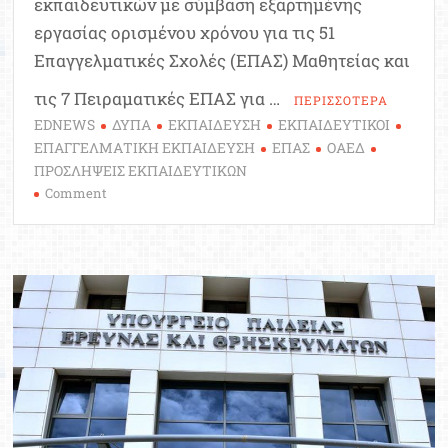
εκπαιδευτικών με σύμβαση εξαρτημένης
εργασίας ορισμένου χρόνου για τις 51
Επαγγελματικές Σχολές (ΕΠΑΣ) Μαθητείας και
τις 7 Πειραματικές ΕΠΑΣ για …
ΠΕΡΙΣΣΟΤΕΡΑ
EDNEWS
ΔΥΠΑ
ΕΚΠΑΙΔΕΥΣΗ
ΕΚΠΑΙΔΕΥΤΙΚΟΙ
ΕΠΑΓΓΕΛΜΑΤΙΚΗ ΕΚΠΑΙΔΕΥΣΗ
ΕΠΑΣ
ΟΑΕΔ
ΠΡΟΣΛΗΨΕΙΣ ΕΚΠΑΙΔΕΥΤΙΚΩΝ
on
Comment
Εκπαιδευτές
Επαγγελματικών
Σχολών
(ΕΠΑΣ)
Μαθητείας
της
ΔΥΠΑ
–
Ξεκίνησαν
οι
αιτήσεις