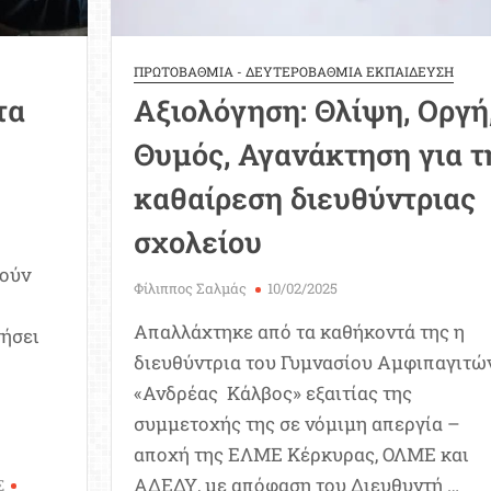
ΠΡΩΤΟΒΑΘΜΙΑ - ΔΕΥΤΕΡΟΒΑΘΜΙΑ ΕΚΠΑΙΔΕΥΣΗ
τα
Αξιολόγηση: Θλίψη, Οργή
!
Θυμός, Αγανάκτηση για τ
καθαίρεση διευθύντριας
σχολείου
νούν
Φίλιππος Σαλμάς
10/02/2025
Απαλλάχτηκε από τα καθήκοντά της η
τήσει
διευθύντρια του Γυμνασίου Αμφιπαγιτώ
«Ανδρέας Κάλβος» εξαιτίας της
συμμετοχής της σε νόμιμη απεργία –
αποχή της ΕΛΜΕ Κέρκυρας, ΟΛΜΕ και
ΑΔΕΔΥ, με απόφαση του Διευθυντή …
Σ