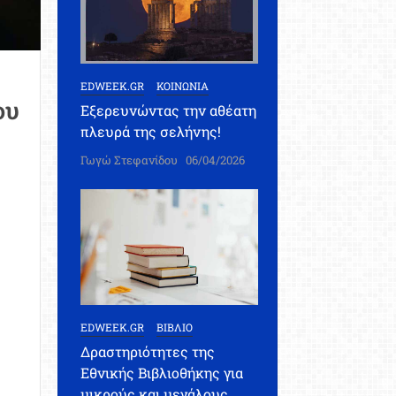
EDWEEK.GR
ΚΟΙΝΩΝΙΑ
ου
Εξερευνώντας την αθέατη
πλευρά της σελήνης!
Γωγώ Στεφανίδου
06/04/2026
EDWEEK.GR
ΒΙΒΛΙΟ
Δραστηριότητες της
Εθνικής Βιβλιοθήκης για
μικρούς και μεγάλους