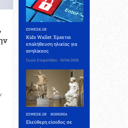
,
EDWEEK.GR
Kids Wallet: Έρχεται
ην
επαλήθευση ηλικίας για
ανηλίκους
Γωγώ Στεφανίδου
19/04/2026
ν
EDWEEK.GR
ΚΟΙΝΩΝΙΑ
Ελεύθερη είσοδος σε