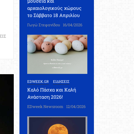
μουσεία και
αρχαιολογικούς χώρους
το Σάββατο 18 Απριλίου
Γωγώ Στεφανίδου
16/04/2026
ΕΙΣ
EDWEEK.GR
ΕΙΔΗΣΕΙΣ
Καλό Πάσχα και Καλή
Ανάσταση 2026!
EDweek Newsroom
12/04/2026