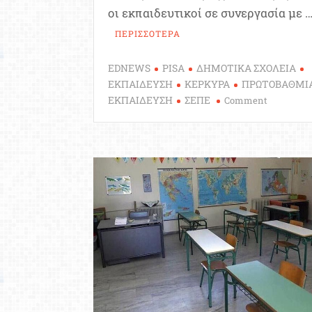
οι εκπαιδευτικοί σε συνεργασία με 
ΠΕΡΙΣΣΟΤΕΡΑ
EDNEWS
PISA
ΔΗΜΟΤΙΚΑ ΣΧΟΛΕΙΑ
ΕΚΠΑΙΔΕΥΣΗ
ΚΕΡΚΥΡΑ
ΠΡΩΤΟΒΑΘΜΙ
on
ΕΚΠΑΙΔΕΥΣΗ
ΣΕΠΕ
Comment
Ακυρώθη
οι
εξετάσεις
της
«Ελληνική
Pisa»
στα
δημοτικά
σχολεία
της
Κέρκυρας