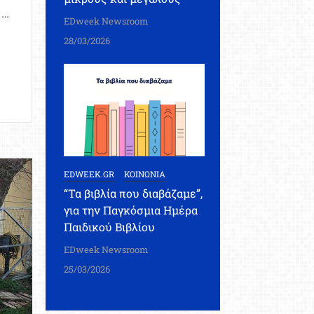
 …
EDweek Newsroom
28/03/2026
EDWEEK.GR
ΚΟΙΝΩΝΙΑ
“Τα βιβλία που διαβάζαμε”,
για την Παγκόσμια Ημέρα
Παιδικού Βιβλίου
EDweek Newsroom
25/03/2026