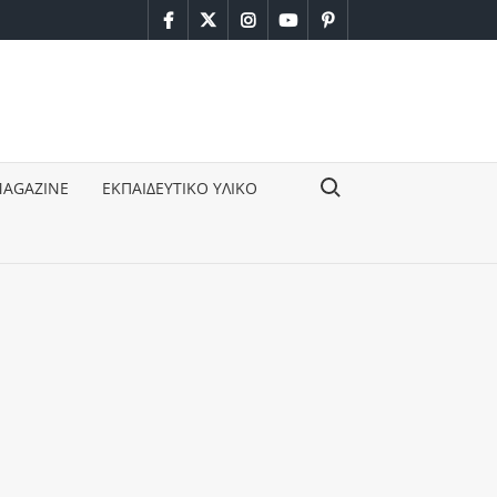
facebook
twitter
instagram
youtube
pinterest
Search for:
MAGAZINE
ΕΚΠΑΙΔΕΥΤΙΚΟ ΥΛΙΚΟ