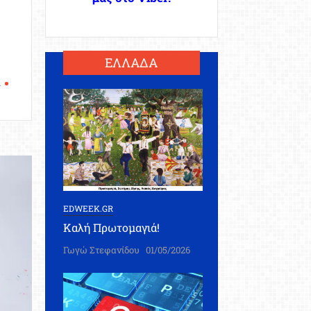
ΕΛΛΑΔΑ
Α
EDWEEK.GR
Καλή Πρωτομαγιά!
Γωγώ Στεφανίδου
01/05/2026