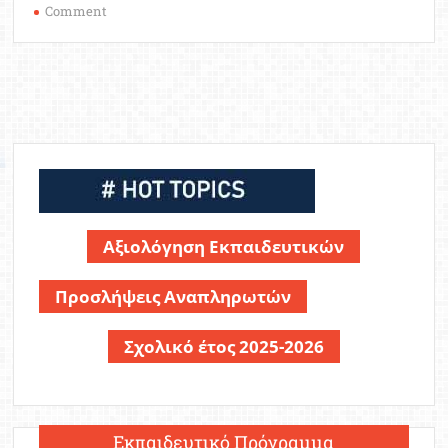
on
Comment
Μόνιμοι
Διορισμοί
Εκπαιδευτικών:
Σε
2
φάσεις
λόγω
“ενδογενών”
προβλημάτων
Αξιολόγηση Εκπαιδευτικών
Προσλήψεις Αναπληρωτών
Σχολικό έτος 2025-2026
Εκπαιδευτικό Πρόγραμμα