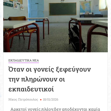
Μοριοδ
Βάσ
Σπου
Εργ
ΕΚΠΑΙΔΕΥΤΙΚΑ ΝΕΑ
Όταν οι γονείς ξεφεύγουν
την πληρώνουν οι
εκπαιδευτικοί
Νίκος Πετρόπουλος
18/01/2026
Αρκετοί γονείς,πλέον,δεν αποδέχονται καμία