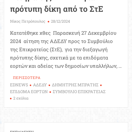
πρότυπη δίκη από το ΣτΕ
Νίκος Πετρόπουλος
28/12/2024
Κατατέθηκε χθες Παρασκευή 27 Δεκεμβρίου
2024 αίτηση της ΑΔΕΔΥ προς το Συμβούλιο
της Επικρατείας (ΣτΕ), για την διεξαγωγή
πρότυπης δίκης, σχετικά με τα επιδόματα
εορτών και αδείας των δημοσίων υπαλλήλων, …
ΠΕΡΙΣΣΟΤΕΡΑ
EDNEWS
ΑΔΕΔΥ
ΔΗΜΗΤΡΗΣ ΜΠΡΑΤΗΣ
ΕΠΙΔΟΜΑ ΕΟΡΤΩΝ
ΣΥΜΒΟΥΛΙΟ ΕΠΙΚΡΑΤΕΙΑΣ
στο
2 σχόλια
Δώρα
δημοσίων
υπαλλήλων:
Αίτημα
της