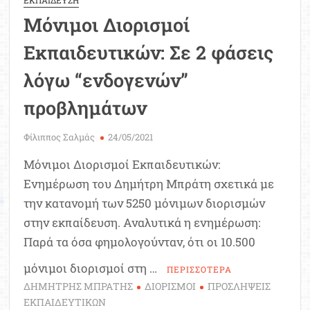
ΕΚΠΑΙΔΕΥΣΗ
ΑΔΕΔΥ
Μόνιμοι Διορισμοί
για
πρότυπη
Εκπαιδευτικών: Σε 2 φάσεις
δίκη
από
λόγω “ενδογενών”
το
προβλημάτων
ΣτΕ
Φίλιππος Σαλμάς
24/05/2021
Μόνιμοι Διορισμοί Εκπαιδευτικών:
Ενημέρωση του Δημήτρη Μπράτη σχετικά με
την κατανομή των 5250 μόνιμων διορισμών
στην εκπαίδευση. Αναλυτικά η ενημέρωση:
Παρά τα όσα φημολογούνταν, ότι οι 10.500
μόνιμοι διορισμοί στη …
ΠΕΡΙΣΣΟΤΕΡΑ
ΔΗΜΗΤΡΗΣ ΜΠΡΑΤΗΣ
ΔΙΟΡΙΣΜΟΙ
ΠΡΟΣΛΗΨΕΙΣ
ΕΚΠΑΙΔΕΥΤΙΚΩΝ