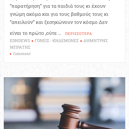
“παρατήρηση” για τα παιδιά τους κι έχουν
γνώμη ακόμα και για τους βαθμούς τους κι
“απειλούν” και ξεσηκώνουν τον κόσμο Δεν
είναι το πρώτο ,ούτε …
ΠΕΡΙΣΣΟΤΕΡΑ
EDNDEWS
ΓΟΝΕΙΣ - ΚΗΔΕΜΟΝΕΣ
ΔΗΜΗΤΡΗΣ
ΜΠΡΑΤΗΣ
on
Comment
Όταν
οι
γονείς
ξεφεύγουν
την
πληρώνουν
οι
εκπαιδευτικοί