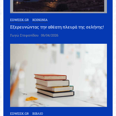
EDWEEK.GR
ΚΟΙΝΩΝΙΑ
Εξερευνώντας την αθέατη πλευρά της σελήνης!
Γωγώ Στεφανίδου
06/04/2026
EDWEEK.GR
ΒΙΒΛΙΟ