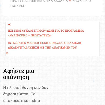
ΠΡΟΤΥΠΑ - ΠΕΙΡΑΜΑΤΙΚΑ ΣΧΟΛΕΙΑ
ΥΠΟΥΡΓΕΙΟ
ΠΑΙΔΕΙΑΣ
Πλοήγηση
άρθρων
ΙΕΠ: ΝΈΟΙ ΚΎΚΛΟΙ ΕΠΙΜΌΡΦΩΣΗΣ ΓΙΑ ΤΟ ΠΡΌΓΡΑΜΜΑ
«ΑΝΑΓΝΩΡΊΖΩ – ΠΡΟΣΤΑΤΕΎΩ»
INTEGRATED MASTER: ΠΟΙΟΙ ΔΗΜΌΣΙΟΙ ΥΠΆΛΛΗΛΟΙ
ΔΙΚΑΙΟΎΝΤΑΙ ΑΎΞΗΣΗ ΜΕ ΤΗΝ ΑΝΑΓΝΏΡΙΣΉ ΤΟΥ
Αφήστε μια
απάντηση
Η ηλ. διεύθυνση σας δεν
δημοσιεύεται.
Τα
υποχρεωτικά πεδία