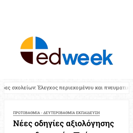
ED
Ειδήσε
Εκπαί
Υπου
Παιδ
Πανελλ
 Έλεγχος περιεχομένου και πνευματικών δικαιωμάτων
Αναπλη
Πίνα
Ειδική
ΠΡΩΤΟΒΑΘΜΙΑ - ΔΕΥΤΕΡΟΒΑΘΜΙΑ ΕΚΠΑΙΔΕΥΣΗ
Προσλ
Νέες οδηγίες αξιολόγησης
Έκτ
Επικαι