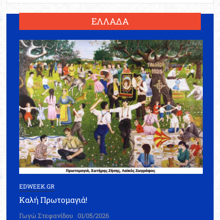
ΕΛΛΑΔΑ
EDWEEK.GR
Καλή Πρωτομαγιά!
Γωγώ Στεφανίδου
01/05/2026