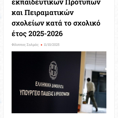
εκπαιδευτικών Πρότυπων
Μοριοδ
Βάσ
και Πειραματικών
Σπου
σχολείων κατά το σχολικό
Εργ
έτος 2025-2026
Φίλιππος Σαλμάς
11/10/2025