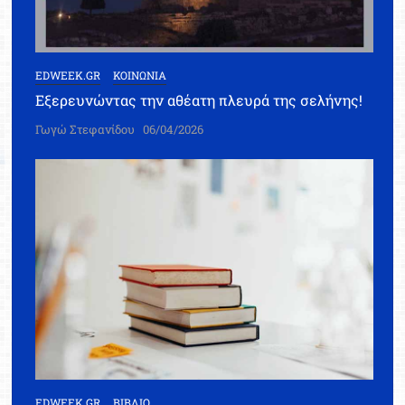
EDWEEK.GR
ΚΟΙΝΩΝΙΑ
Εξερευνώντας την αθέατη πλευρά της σελήνης!
Γωγώ Στεφανίδου
06/04/2026
EDWEEK.GR
ΒΙΒΛΙΟ