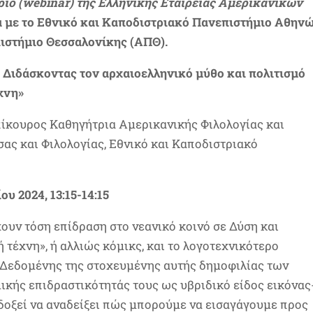
ριο (webinar) της Ελληνικής Εταιρείας Αμερικανικών
α με το Εθνικό και Καποδιστριακό Πανεπιστήμιο Αθην
πιστήμιο Θεσσαλονίκης (ΑΠΘ).
: Διδάσκοντας τον αρχαιοελληνικό μύθο και πολιτισμό
χνη»
πίκουρος Καθηγήτρια Αμερικανικής Φιλολογίας και
ας και Φιλολογίας, Εθνικό και Καποδιστριακό
υ 2024, 13:15-14:15
ουν τόση επίδραση στο νεανικό κοινό σε Δύση και
 τέχνη», ή αλλιώς κόμικς, και το λογοτεχνικότερο
s. Δεδομένης της στοχευμένης αυτής δημοφιλίας των
ομικής επιδραστικότητάς τους ως υβριδικό είδος εικόνας
οδοξεί να αναδείξει πώς μπορούμε να εισαγάγουμε προς