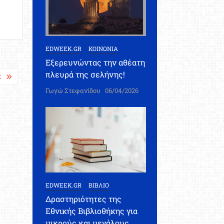
EDWEEK.GR
ΚΟΙΝΩΝΙΑ
Εξερευνώντας την αθέατη
πλευρά της σελήνης!
Σ
Γωγώ Στεφανίδου
06/04/2026
EDWEEK.GR
ΒΙΒΛΙΟ
Δραστηριότητες της
Εθνικής Βιβλιοθήκης για
μικρούς και μεγάλους