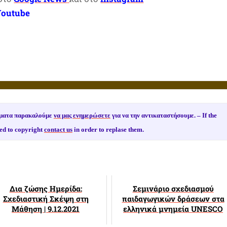
Youtube
ιώματα παρακαλούμε
να μας ενημερώσετε
για να την αντικαταστήσουμε. –
If the
ed to copyright
contact us
in order to replase them.
Δια ζώσης Ημερίδα:
Σεμινάριο σχεδιασμού
Σχεδιαστική Σκέψη στη
παιδαγωγικών δράσεων στα
Μάθηση | 9.12.2021
ελληνικά μνημεία UNESCO