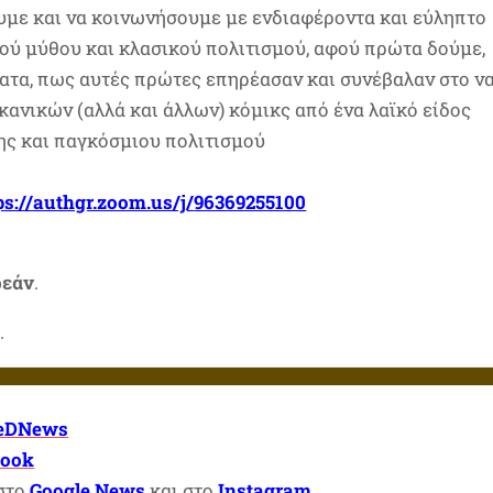
ουμε και να κοινωνήσουμε με ενδιαφέροντα και εύληπτο
κού μύθου και κλασικού πολιτισμού, αφού πρώτα δούμε,
τα, πως αυτές πρώτες επηρέασαν και συνέβαλαν στο ν
ανικών (αλλά και άλλων) κόμικς από ένα λαϊκό είδος
ης και παγκόσμιου πολιτισμού
ps://authgr.zoom.us/j/
96369255100
εάν
.
.
eDNews
book
 στο
Google News
και στο
Instagram