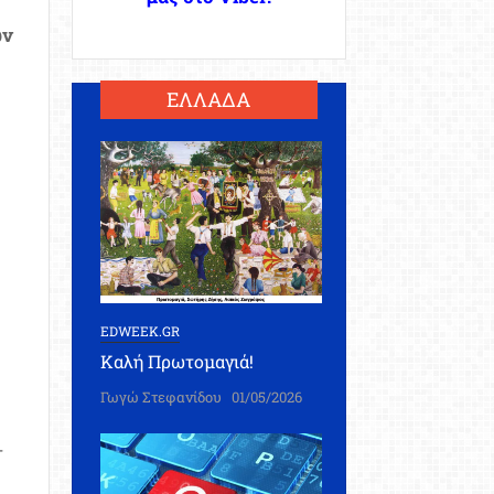
ών
ΕΛΛΑΔΑ
EDWEEK.GR
Καλή Πρωτομαγιά!
Γωγώ Στεφανίδου
01/05/2026
-