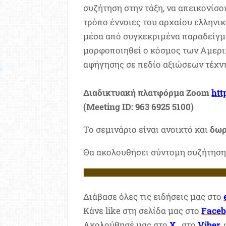
συζήτηση στην τάξη, να απεικονίσ
τρόπο έννοιες του αρχαίου ελληνι
μέσα από συγκεκριμένα παραδείγμα
μορφοποιηθεί ο κόσμος των Αμερικ
αφήγησης σε πεδίο αξιώσεων τέχν
Διαδικτυακή πλατφόρμα Zoom
htt
(Meeting ID: 963 6925 5100)
Το σεμινάριο είναι ανοιχτό και
δωρ
Θα ακολουθήσει σύντομη συζήτηση
Διάβασε όλες τις ειδήσεις μας στο
Κάνε like στη σελίδα μας στο
Face
Ακολούθησέ μας στο
X
, στο
Viber
,