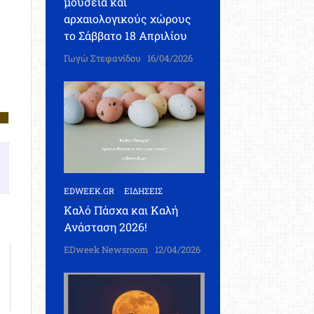
μουσεία και
αρχαιολογικούς χώρους
το Σάββατο 18 Απριλίου
Γωγώ Στεφανίδου
16/04/2026
EDWEEK.GR
ΕΙΔΗΣΕΙΣ
Καλό Πάσχα και Καλή
Ανάσταση 2026!
EDweek Newsroom
12/04/2026