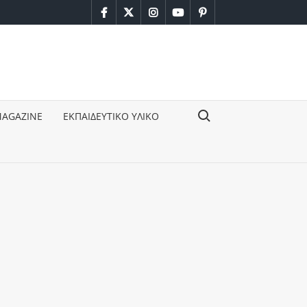
facebook
twitter
instagram
youtube
pinterest
Search for:
MAGAZINE
ΕΚΠΑΙΔΕΥΤΙΚΟ ΥΛΙΚΟ