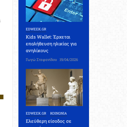
α
EDWEEK.GR
Kids Wallet: Έρχεται
επαλήθευση ηλικίας για
ανηλίκους
Γωγώ Στεφανίδου
19/04/2026
EDWEEK.GR
ΚΟΙΝΩΝΙΑ
Ελεύθερη είσοδος σε