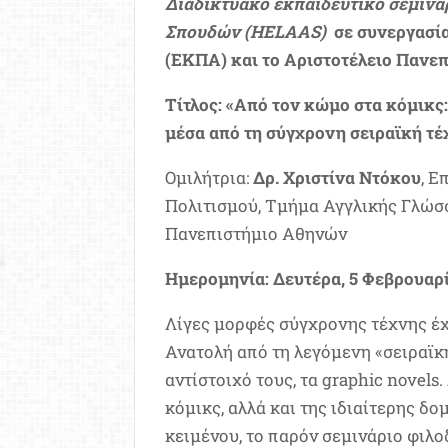
Διαδικτυακό εκπαιδευτικό σεμινά
Σπουδών (HELAAS)
σε συνεργασί
(ΕΚΠΑ) και το Αριστοτέλειο Πανε
Τίτλος: «Από τον κώμο στα κόμικς
μέσα από τη σύγχρονη σειραϊκή τέ
Ομιλήτρια:
Δρ. Χριστίνα Ντόκου
, Ε
Πολιτισμού, Τμήμα Αγγλικής Γλώσσ
Πανεπιστήμιο Αθηνών
Ημερομηνία: Δευτέρα, 5 Φεβρουαρίο
Λίγες μορφές σύγχρονης τέχνης έχ
Ανατολή από τη λεγόμενη «σειραϊκή
αντίστοιχό τους, τα graphic novel
κόμικς, αλλά και της ιδιαίτερης δ
κειμένου, το παρόν σεμινάριο φιλ