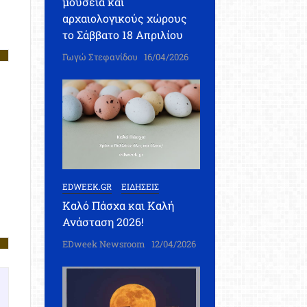
μουσεία και
αρχαιολογικούς χώρους
το Σάββατο 18 Απριλίου
Γωγώ Στεφανίδου
16/04/2026
EDWEEK.GR
ΕΙΔΗΣΕΙΣ
Καλό Πάσχα και Καλή
Ανάσταση 2026!
EDweek Newsroom
12/04/2026