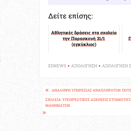
Δείτε επίσης:
Αθλητικές δράσεις στα σχολεία
την Παρασκευή 31/1
Π
(εγκύκλιος)
EDNEWS
ΑΞΙΟΛΟΓΗΣΗ
ΑΞΙΟΛΟΓΗΣΗ 
Πλοήγηση
ΑΝΆΛΗΨΗ ΥΠΗΡΕΣΊΑΣ ΑΝΑΠΛΗΡΩΤΏΝ: ΠΌΤΕ Γ
άρθρων
ΣΧΟΛΕΊΑ: ΥΠΟΧΡΕΩΤΙΚΈΣ ΑΣΚΉΣΕΙΣ ΕΤΟΙΜΌΤΗΤ
ΜΑΘΗΜΆΤΩΝ