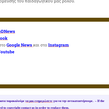
όμευσης του παιδαγωγικού μας ρόλου.
eDNews
book
 στο
Google News
και στο
Instagram
Youtube
ιώματα παρακαλούμε
να μας ενημερώσετε
για να την αντικαταστήσουμε. –
If the
ed to copyright
contact us
in order to replace them.