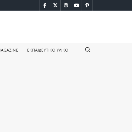
facebook
twitter
instagram
youtube
pinterest
Search for:
MAGAZINE
ΕΚΠΑΙΔΕΥΤΙΚΟ ΥΛΙΚΟ