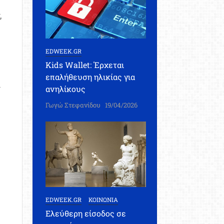
,
EDWEEK.GR
Kids Wallet: Έρχεται
επαλήθευση ηλικίας για
ν
ανηλίκους
Γωγώ Στεφανίδου
19/04/2026
EDWEEK.GR
ΚΟΙΝΩΝΙΑ
Ελεύθερη είσοδος σε