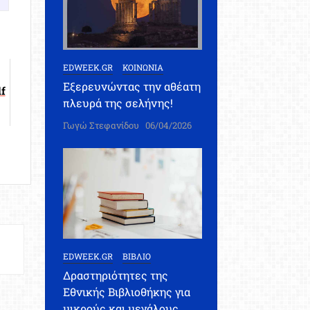
EDWEEK.GR
ΚΟΙΝΩΝΙΑ
Εξερευνώντας την αθέατη
f
πλευρά της σελήνης!
Γωγώ Στεφανίδου
06/04/2026
EDWEEK.GR
ΒΙΒΛΙΟ
Δραστηριότητες της
Εθνικής Βιβλιοθήκης για
μικρούς και μεγάλους