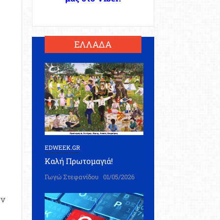
ΕΛΛΑΔΑ
EDWEEK.GR
Καλή Πρωτομαγιά!
Γωγώ Στεφανίδου
01/05/2026
ών