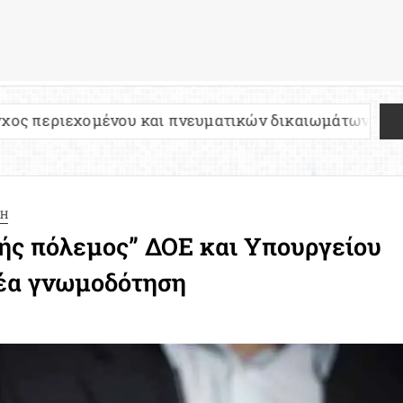
νου και πνευματικών δικαιωμάτων
Πανελλήνιες
ΣΗ
τής πόλεμος” ΔΟΕ και Υπουργείου
νέα γνωμοδότηση