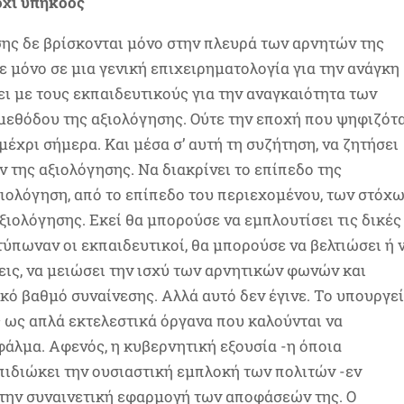
όχι υπήκοος
σης δε βρίσκονται μόνο στην πλευρά των αρνητών της
 μόνο σε μια γενική επιχειρηματολογία για την ανάγκη
ι με τους εκπαιδευτικούς για την αναγκαιότητα των
 μεθόδου της αξιολόγησης. Ούτε την εποχή που ψηφιζότ
 μέχρι σήμερα. Και μέσα σ’ αυτή τη συζήτηση, να ζητήσει
 της αξιολόγησης. Να διακρίνει το επίπεδο της
ξιολόγηση, από το επίπεδο του περιεχομένου, των στόχ
ξιολόγησης. Εκεί θα μπορούσε να εμπλουτίσει τις δικές
τύπωναν οι εκπαιδευτικοί, θα μπορούσε να βελτιώσει ή 
εις, να μειώσει την ισχύ των αρνητικών φωνών και
ικό βαθμό συναίνεσης. Αλλά αυτό δεν έγινε. Το υπουργε
 ως απλά εκτελεστικά όργανα που καλούνται να
φάλμα. Αφενός, η κυβερνητική εξουσία -η όποια
πιδιώκει την ουσιαστική εμπλοκή των πολιτών -εν
την συναινετική εφαρμογή των αποφάσεών της. Ο