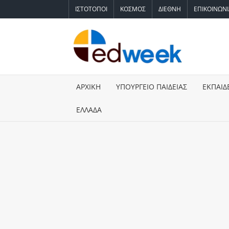
Skip
ΙΣΤΟΤΟΠΟΙ
ΚΟΣΜΟΣ
ΔΙΕΘΝΗ
ΕΠΙΚΟΙΝΩΝ
to
content
ED
Ειδήσεις 
Εκπαίδευ
Υπουργε
ΑΡΧΙΚΗ
ΥΠΟΥΡΓΕΙΟ ΠΑΙΔΕΙΑΣ
ΕΚΠΑΙΔ
Παιδείας
Πανελλήν
ΕΛΛΑΔΑ
Αναπληρ
Πίνακες,
Ειδική Α
Προσλήψε
Έκτακτη
Επικαιρό
Μοριοδό
Βάσεις,
Σπουδές,