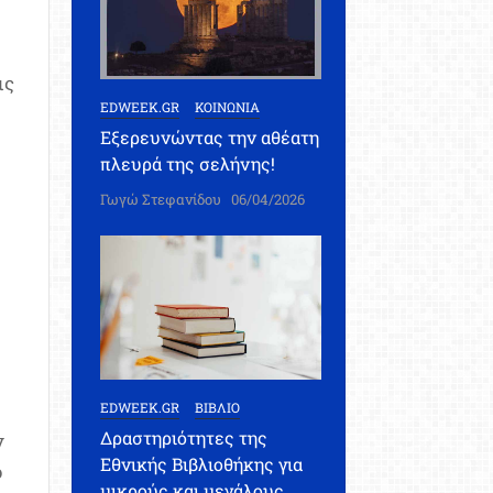
ις
EDWEEK.GR
ΚΟΙΝΩΝΙΑ
Εξερευνώντας την αθέατη
πλευρά της σελήνης!
Γωγώ Στεφανίδου
06/04/2026
EDWEEK.GR
ΒΙΒΛΙΟ
Δραστηριότητες της
ν
Εθνικής Βιβλιοθήκης για
ό
μικρούς και μεγάλους