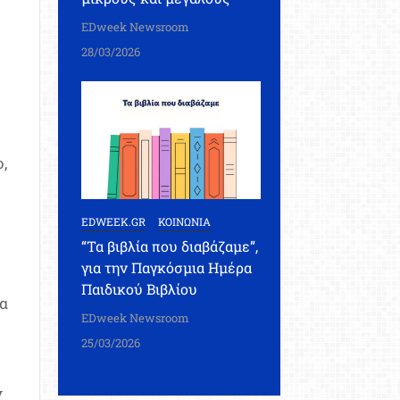
EDweek Newsroom
28/03/2026
,
EDWEEK.GR
ΚΟΙΝΩΝΙΑ
η
“Τα βιβλία που διαβάζαμε”,
για την Παγκόσμια Ημέρα
Παιδικού Βιβλίου
να
EDweek Newsroom
25/03/2026
ν