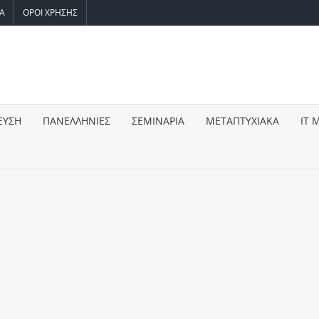
ΙΑ
ΟΡΟΙ ΧΡΗΣΗΣ
WEEK.GR
για
ση,
ίο
ΕΥΣΗ
ΠΑΝΕΛΛΗΝΙΕΣ
ΣΕΜΙΝΑΡΙΑ
ΜΕΤΑΠΤΥΧΙΑΚΑ
IT 
,
ιες,
ωτές,
γωγή,
ις,
τητα,
τηση,