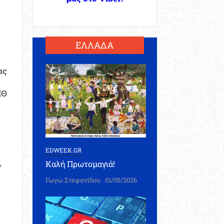
ΕΛΛΑΔΑ
ας
ΠΘ
EDWEEK.GR
Καλή Πρωτομαγιά!
ν
Γωγώ Στεφανίδου
01/05/2026