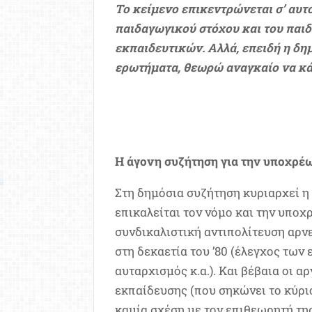
Το κείμενο επικεντρώνεται σ’ αυτό
παιδαγωγικού στόχου και του παι
εκπαιδευτικών. Αλλά, επειδή η δη
ερωτήματα, θεωρώ αναγκαίο να κάν
Η άγονη συζήτηση για την υποχρέ
Στη δημόσια συζήτηση κυριαρχεί η
επικαλείται τον νόμο και την υποχ
συνδικαλιστική αντιπολίτευση αρν
στη δεκαετία του ’80 (έλεγχος τω
αυταρχισμός κ.α.). Και βέβαια οι 
εκπαίδευσης (που σηκώνει το κύρι
καμία σχέση με τον επιθεωρητή της