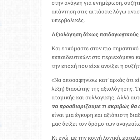
στην ανάγκη για ενημέρωση, συζήτ
απάντηση στις αιτιάσεις λόγω ανασ
υπερβολικές.
Αξιολόγηση δίχως παιδαγωγικούς 
Και ερχόμαστε στον πιο σημαντικό
εκπαιδευτικών: στο περιεχόμενο κα
την εποχή που είχε ανοίξει η συζήτ
«Να αποσαφηνίσω κατ’ αρχάς ότι εί
λέξη) θιασώτης της αξιολόγησης. 
ατομικής και συλλογικής. Αλλά αυτ
να προσδιορίζουμε τι ακριβώς θα 
είναι μια έγκυρη και αξιόπιστη δι
μας δείξει τον δρόμο των αναγκαί
Κι εγώ, με την κοινή λογική, κατα