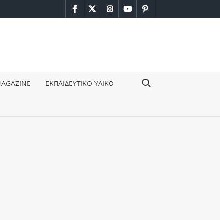
facebook
twitter
instagram
youtube
pinterest
Search for:
MAGAZINE
ΕΚΠΑΙΔΕΥΤΙΚΟ ΥΛΙΚΟ