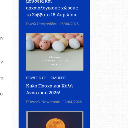
μουσεία και
αρχαιολογικούς χώρους
το Σάββατο 18 Απριλίου
Γωγώ Στεφανίδου
16/04/2026
αν
ων
να
EDWEEK.GR
ΕΙΔΗΣΕΙΣ
Καλό Πάσχα και Καλή
Ανάσταση 2026!
ίο
EDweek Newsroom
12/04/2026