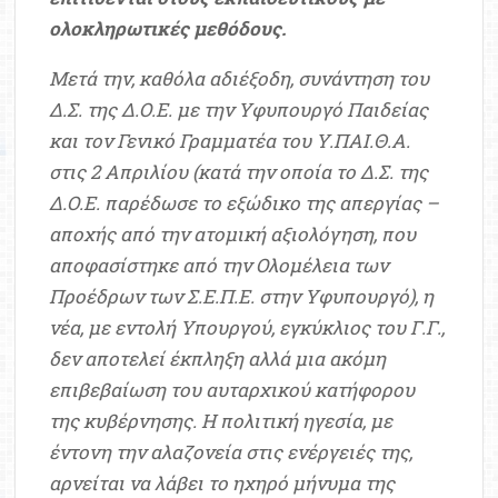
ολοκληρωτικές μεθόδους.
Μετά την, καθόλα αδιέξοδη, συνάντηση του
Δ.Σ. της Δ.Ο.Ε. με την Υφυπουργό Παιδείας
και τον Γενικό Γραμματέα του Υ.ΠΑΙ.Θ.Α.
στις 2 Απριλίου (κατά την οποία το Δ.Σ. της
Δ.Ο.Ε. παρέδωσε το εξώδικο της απεργίας –
αποχής από την ατομική αξιολόγηση, που
αποφασίστηκε από την Ολομέλεια των
Προέδρων των Σ.Ε.Π.Ε. στην Υφυπουργό), η
νέα, με εντολή Υπουργού, εγκύκλιος του Γ.Γ.,
δεν αποτελεί έκπληξη αλλά μια ακόμη
επιβεβαίωση του αυταρχικού κατήφορου
της κυβέρνησης. Η πολιτική ηγεσία, με
έντονη την αλαζονεία στις ενέργειές της,
αρνείται να λάβει το ηχηρό μήνυμα της