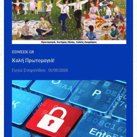
EDWEEK.GR
Καλή Πρωτομαγιά!
Γωγώ Στεφανίδου
01/05/2026