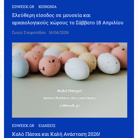
EDWEEK.GR
ΚΟΙΝΩΝΙΑ
Ελεύθερη είσοδος σε μουσεία και
αρχαιολογικούς χώρους το Σάββατο 18 Απριλίου
Γωγώ Στεφανίδου
16/04/2026
EDWEEK.GR
ΕΙΔΗΣΕΙΣ
Καλό Πάσχα και Καλή Ανάσταση 2026!