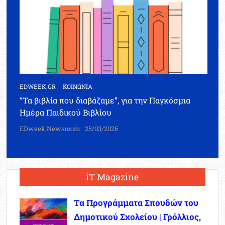
EDWEEK.GR
ΚΟΙΝΩΝΙΑ
“Τα βιβλία που διαβάζαμε”, για την Παγκόσμια
Ημέρα Παιδικού Βιβλίου
EDweek Newsroom
25/03/2026
iT Magazine
Τα Προγράμματα Σπουδών του
Δημοτικού Σχολείου | Γρόλλιος,