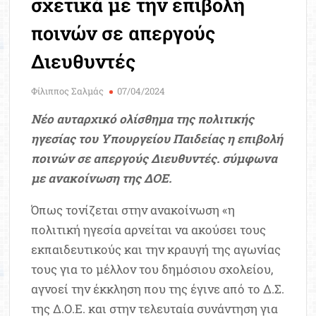
σχετικά με την επιβολή
Μοριοδ
Βάσ
ποινών σε απεργούς
Σπου
Διευθυντές
Εργ
Φίλιππος Σαλμάς
07/04/2024
Νέο αυταρχικό ολίσθημα της πολιτικής
ηγεσίας του Υπουργείου Παιδείας η επιβολή
ποινών σε απεργούς Διευθυντές. σύμφωνα
με ανακοίνωση της ΔΟΕ.
Όπως τονίζεται στην ανακοίνωση «η
πολιτική ηγεσία αρνείται να ακούσει τους
εκπαιδευτικούς και την κραυγή της αγωνίας
τους για το μέλλον του δημόσιου σχολείου,
αγνοεί την έκκληση που της έγινε από το Δ.Σ.
της Δ.Ο.Ε. και στην τελευταία συνάντηση για