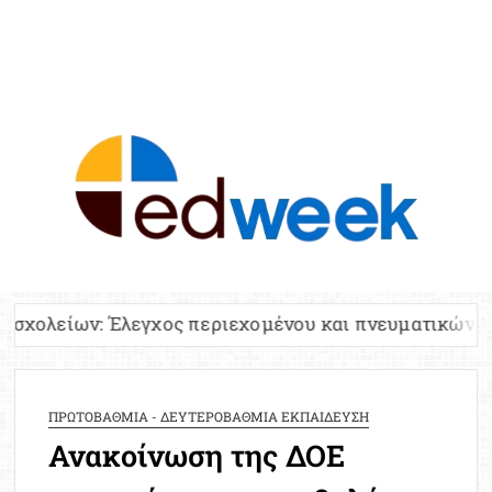
ED
Ειδήσε
Εκπαί
Υπου
Παιδ
Πανελλ
χος περιεχομένου και πνευματικών δικαιωμάτων
Αναπλη
Πίνα
Ειδική
ΠΡΩΤΟΒΑΘΜΙΑ - ΔΕΥΤΕΡΟΒΑΘΜΙΑ ΕΚΠΑΙΔΕΥΣΗ
Προσλ
Ανακοίνωση της ΔΟΕ
Έκτ
Επικαι