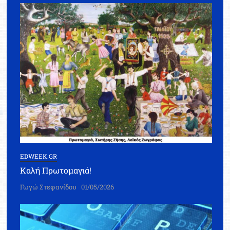
EDWEEK.GR
Καλή Πρωτομαγιά!
Γωγώ Στεφανίδου
01/05/2026