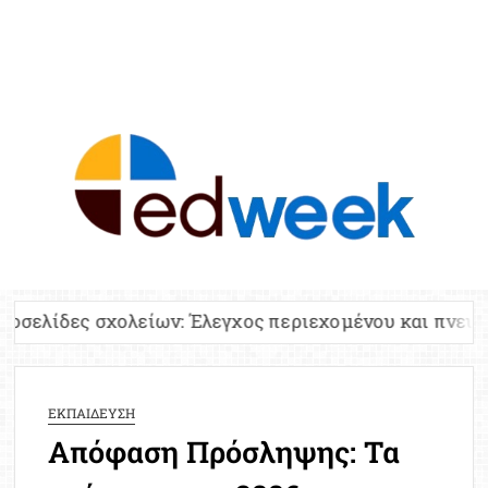
ED
Ειδήσε
Εκπαί
Υπου
Παιδ
Πανελλ
ολείων: Έλεγχος περιεχομένου και πνευματικών δικα
Αναπλη
Πίνα
Ειδική
ΕΚΠΑΙΔΕΥΣΗ
Προσλ
Απόφαση Πρόσληψης: Τα
Έκτ
Επικαι