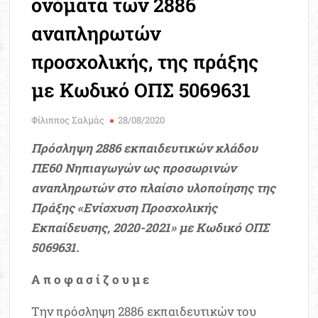
ονόματα των 2886
Μοριοδ
Βάσ
αναπληρωτών
Σπου
προσχολικής, της πράξης
Εργ
με Κωδικό ΟΠΣ 5069631
Φίλιππος Σαλμάς
28/08/2020
Πρόσληψη 2886 εκπαιδευτικών κλάδου
ΠΕ60 Νηπιαγωγών ως προσωρινών
αναπληρωτών στο πλαίσιο υλοποίησης της
Πράξης «Ενίσχυση Προσχολικής
Εκπαίδευσης, 2020-2021» με Κωδικό ΟΠΣ
5069631.
Α π ο φ α σ ί ζ ο υ μ ε
Την πρόσληψη 2886 εκπαιδευτικών του