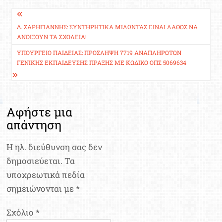
Πλοήγηση
άρθρων
Δ. ΣΑΡΗΓΙΆΝΝΗΣ: ΣΥΝΤΗΡΗΤΙΚΆ ΜΙΛΏΝΤΑΣ ΕΊΝΑΙ ΛΆΘΟΣ ΝΑ
ΑΝΟΊΞΟΥΝ ΤΑ ΣΧΟΛΕΊΑ!
ΥΠΟΥΡΓΕΊΟ ΠΑΙΔΕΊΑΣ: ΠΡΌΣΛΗΨΗ 7719 ΑΝΑΠΛΗΡΩΤΏΝ
ΓΕΝΙΚΉΣ ΕΚΠΑΊΔΕΥΣΗΣ ΠΡΆΞΗΣ ΜΕ ΚΩΔΙΚΌ ΟΠΣ 5069634
Αφήστε μια
απάντηση
Η ηλ. διεύθυνση σας δεν
δημοσιεύεται.
Τα
υποχρεωτικά πεδία
σημειώνονται με
*
Σχόλιο
*