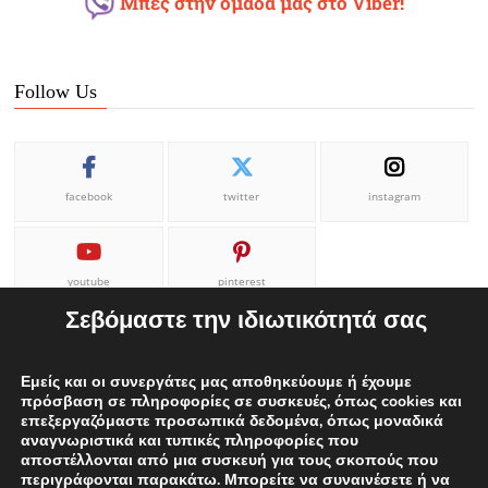
Μπες στην ομάδα μας στο Viber!
Follow Us
facebook
twitter
instagram
youtube
pinterest
Σεβόμαστε την ιδιωτικότητά σας
Εμείς και οι συνεργάτες μας αποθηκεύουμε ή έχουμε
πρόσβαση σε πληροφορίες σε συσκευές, όπως cookies και
επεξεργαζόμαστε προσωπικά δεδομένα, όπως μοναδικά
ΕΠΙΚΟΙΝΩΝΙΑ
ΟΡΟΙ ΧΡΗΣΗΣ
Η ΟΜΑΔΑ ΜΑΣ
αναγνωριστικά και τυπικές πληροφορίες που
αποστέλλονται από μια συσκευή για τους σκοπούς που
ΔΙΑΦΗΜΙΣΕΙΣ
περιγράφονται παρακάτω. Μπορείτε να συναινέσετε ή να