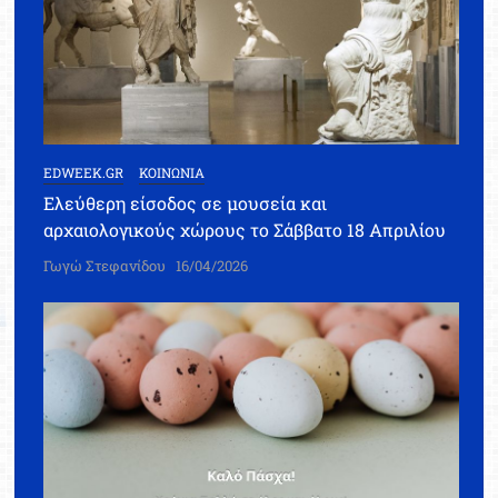
EDWEEK.GR
ΚΟΙΝΩΝΙΑ
Ελεύθερη είσοδος σε μουσεία και
αρχαιολογικούς χώρους το Σάββατο 18 Απριλίου
Γωγώ Στεφανίδου
16/04/2026