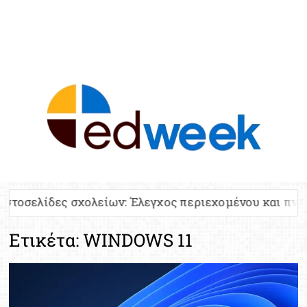
ED
Ειδήσε
Εκπαί
Υπου
Παιδ
Πανελλ
ες σχολείων: Έλεγχος περιεχομένου και πνευματικών 
Αναπλη
Πίνα
Ετικέτα:
WINDOWS 11
Ειδική
Προσλ
Έκτ
Επικαι