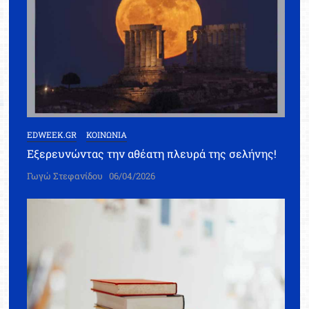
EDWEEK.GR
ΚΟΙΝΩΝΙΑ
Εξερευνώντας την αθέατη πλευρά της σελήνης!
Γωγώ Στεφανίδου
06/04/2026