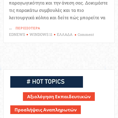
παραγωγικότητα και την άνεση σας. Δοκιμάστε
τις παρακάτω συμβουλές και τα πιο
λειτουργικά κόλπα και δείτε πώς μπορείτε να
…
ΠΕΡΙΣΣΟΤΕΡΑ
EDNEWS
WINDOWS 11
ΕΛΛΑΔΑ
on
Comment
7
συμβουλές
και
αποτελεσματι
κόλπα
για
τα
Windows
11
Αξιολόγηση Εκπαιδευτικών
Προσλήψεις Αναπληρωτών