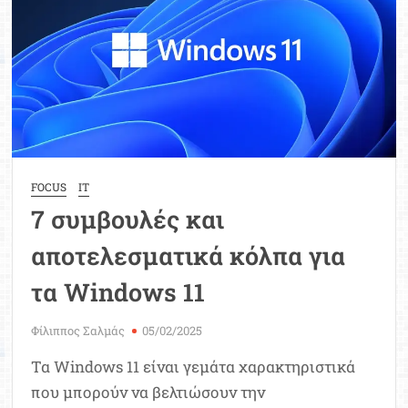
Μοριοδ
Βάσ
Σπου
Εργ
FOCUS
IT
7 συμβουλές και
αποτελεσματικά κόλπα για
τα Windows 11
Φίλιππος Σαλμάς
05/02/2025
Τα Windows 11 είναι γεμάτα χαρακτηριστικά
που μπορούν να βελτιώσουν την