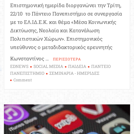
Επιστημονική ημερίδα διοργανώνει την Τρίτη,
22/10 το Πάντειο Πανεπιστήμιο σε συνεργασία
με το ΕΛ.ΙΔ.Ε.Κ. και θέμα «Μέσα Κοινωνικής
Δικτύωσης, Νεολαία και Κατανάλωση
Πολιτιστικών Χώρων». Επιστημονικός
υπεύθυνος ο μεταδιδακτορικός ερευνητής
Κωνσταντίνος …
ΠΕΡΙΣΣΟΤΕΡΑ
EDNEWS
SOCIAL MEDIA
ΠΑΙΔΕΙΑ
ΠΑΝΤΕΙΟ
ΠΑΝΕΠΙΣΤΗΜΙΟ
ΣΕΜΙΝΑΡΙΑ - ΗΜΕΡΙΔΕΣ
on
Comment
Πάντειο
Πανεπιστήμιο:
Επιστημονική
Ημερίδα
για
τα
Social
Media