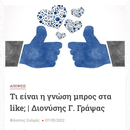
Viber
–
Έγκαιρη
και
Έγκυρη
ενημέρωση
δωρεάν
στο
κινητό
σας
ΑΠΟΨΕΙΣ
Tι είναι η γνώση μπρος στα
like; | Διονύσης Γ. Γράψας
Φίλιππος Σαλμάς
07/05/2022