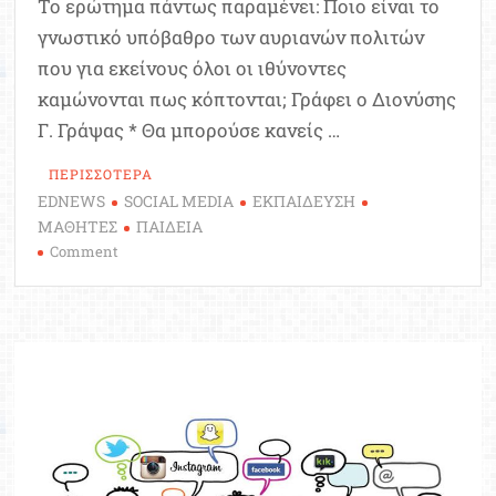
Το ερώτημα πάντως παραμένει: Ποιο είναι το
γνωστικό υπόβαθρο των αυριανών πολιτών
που για εκείνους όλοι οι ιθύνοντες
καμώνονται πως κόπτονται; Γράφει ο Διονύσης
Γ. Γράψας * Θα μπορούσε κανείς …
ΠΕΡΙΣΣΟΤΕΡΑ
EDNEWS
SOCIAL MEDIA
ΕΚΠΑΙΔΕΥΣΗ
ΜΑΘΗΤΕΣ
ΠΑΙΔΕΙΑ
on
Comment
Tι
είναι
η
γνώση
μπρος
στα
like;
|
Διονύσης
Γ.