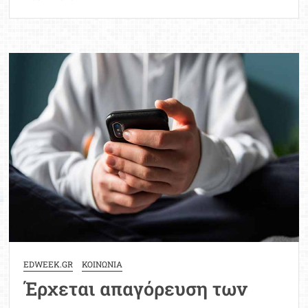
Δηλώσεις
Πιερρακάκη
για
social
media,
Τεχνητή
Νοημοσύνη
και
Ψηφιακό
Βοηθό
EDWEEK.GR
ΚΟΙΝΩΝΙΑ
Έρχεται απαγόρευση των