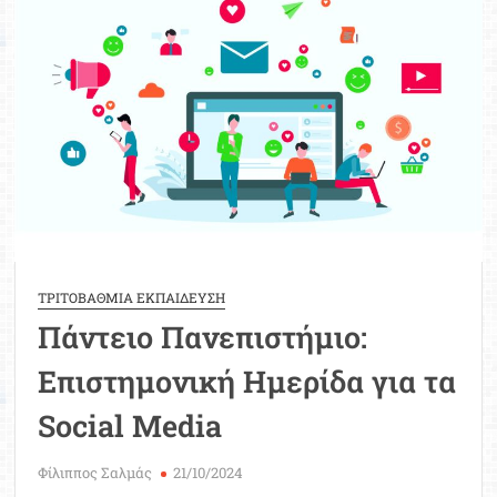
σε
παιδιά
κάτω
των
15
ετών
ΤΡΙΤΟΒΑΘΜΙΑ ΕΚΠΑΙΔΕΥΣΗ
Πάντειο Πανεπιστήμιο:
Επιστημονική Ημερίδα για τα
Social Media
Φίλιππος Σαλμάς
21/10/2024