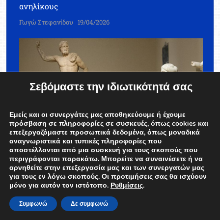
ανηλίκους
Γωγώ Στεφανίδου
19/04/2026
Σεβόμαστε την ιδιωτικότητά σας
Εμείς και οι συνεργάτες μας αποθηκεύουμε ή έχουμε
πρόσβαση σε πληροφορίες σε συσκευές, όπως cookies και
επεξεργαζόμαστε προσωπικά δεδομένα, όπως μοναδικά
αναγνωριστικά και τυπικές πληροφορίες που
αποστέλλονται από μια συσκευή για τους σκοπούς που
περιγράφονται παρακάτω. Μπορείτε να συναινέσετε ή να
αρνηθείτε στην επεξεργασία μας και των συνεργατών μας
EDWEEK.GR
ΚΟΙΝΩΝΙΑ
για τους εν λόγω σκοπούς. Οι προτιμήσεις σας θα ισχύουν
Ελεύθερη είσοδος σε μουσεία και
μόνο για αυτόν τον ιστότοπο.
Ρυθμίσεις
.
αρχαιολογικούς χώρους το Σάββατο 18 Απριλίου
Συμφωνώ
Δε συμφωνώ
Γωγώ Στεφανίδου
16/04/2026