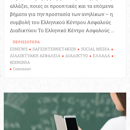
αλλάζει, ποιες οι προοπτικές και τα επόμενα
βήματα για την προστασία των ανηλίκων – η
συμβολή του Ελληνικού Κέντρου Ασφαλούς
Διαδικτύου Το Ελληνικό Κέντρο Ασφαλούς …
ΠΕΡΙΣΣΟΤΕΡΑ
EDNEWS
SAFEINTERNET4KIDS
SOCIAL MEDIA
ΔΙΑΔΙΚΤΥΑΚΗ ΑΣΦΑΛΕΙΑ
ΔΙΑΔΙΚΤΥΟ
ΕΛΛΑΔΑ
ΚΟΙΝΩΝΙΑ
on
Comment
Kids
Wallet:
Έρχεται
επαλήθευση
ηλικίας
για
ανηλίκους