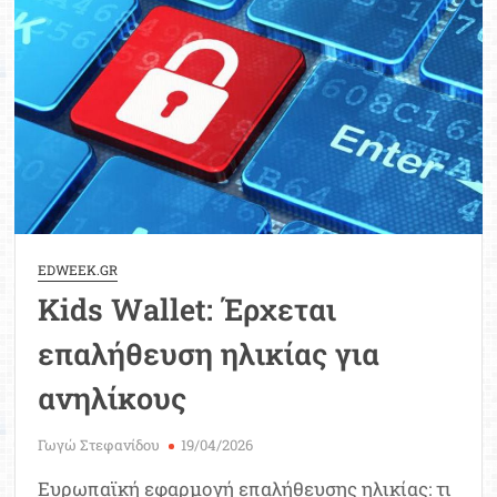
Μοριοδ
Βάσ
Σπου
Εργ
EDWEEK.GR
Kids Wallet: Έρχεται
επαλήθευση ηλικίας για
ανηλίκους
Γωγώ Στεφανίδου
19/04/2026
Ευρωπαϊκή εφαρμογή επαλήθευσης ηλικίας: τι