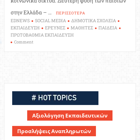
κοινωνικά δίκτυα. Δεύτερη φύση των παιδιών
στην Ελλάδα – …
ΠΕΡΙΣΣΟΤΕΡΑ
EDNEWS
SOCIAL MEDIA
ΔΗΜΟΤΙΚΑ ΣΧΟΛΕΙΑ
ΕΚΠΑΙΔΕΥΣΗ
ΕΡΕΥΝΕΣ
ΜΑΘΗΤΕΣ
ΠΑΙΔΕΙΑ
ΠΡΩΤΟΒΑΘΜΙΑ ΕΚΠΑΙΔΕΥΣΗ
on
Comment
Έξι
στα
δέκα
παιδιά
του
δημοτικού
σχολείου
έχουν
προφίλ
στα
Αξιολόγηση Εκπαιδευτικών
Social
Media
Προσλήψεις Αναπληρωτών