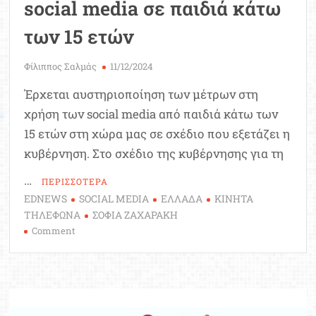
social media σε παιδιά κάτω
των 15 ετών
Φίλιππος Σαλμάς
11/12/2024
Έρχεται αυστηριοποίηση των μέτρων στη
χρήση των social media από παιδιά κάτω των
15 ετών στη χώρα μας σε σχέδιο που εξετάζει η
κυβέρνηση. Στο σχέδιο της κυβέρνησης για τη
…
ΠΕΡΙΣΣΟΤΕΡΑ
EDNEWS
SOCIAL MEDIA
ΕΛΛΑΔΑ
ΚΙΝΗΤΑ
ΤΗΛΕΦΩΝΑ
ΣΟΦΙΑ ΖΑΧΑΡΑΚΗ
on
Comment
Έρχεται
απαγόρευση
των
social
media