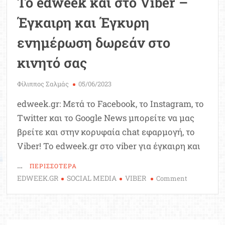
Το edweek και στο Viber –
Έγκαιρη και Έγκυρη
ενημέρωση δωρεάν στο
κινητό σας
Φίλιππος Σαλμάς
05/06/2023
edweek.gr: Μετά το Facebook, το Instagram, το
Twitter και το Google News μπορείτε να μας
βρείτε και στην κορυφαία chat εφαρμογή, το
Viber! Το edweek.gr στο viber για έγκαιρη και
…
ΠΕΡΙΣΣΟΤΕΡΑ
EDWEEK.GR
SOCIAL MEDIA
VIBER
on
Comment
Το
edweek
και
στο