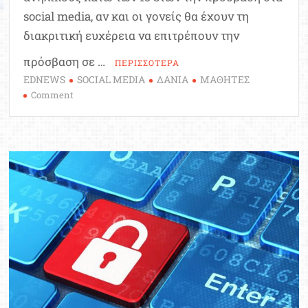
social media, αν και οι γονείς θα έχουν τη
διακριτική ευχέρεια να επιτρέπουν την
πρόσβαση σε …
ΠΕΡΙΣΣΟΤΕΡΑ
EDNEWS
SOCIAL MEDIA
ΔΑΝΙΑ
ΜΑΘΗΤΕΣ
on
Comment
Η
Δανία
απαγόρευσε
σε
ανηλίκους
κάτω
των
15
ετών
να
συνδέονται
σε
ιστοτόπους
κοινωνικής