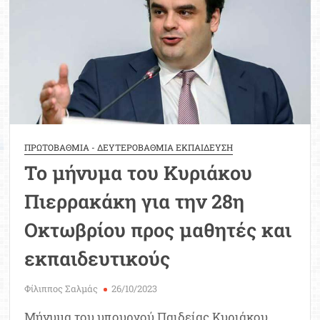
28ης
Οκτωβρίου
ΠΡΩΤΟΒΑΘΜΙΑ - ΔΕΥΤΕΡΟΒΑΘΜΙΑ ΕΚΠΑΙΔΕΥΣΗ
Το μήνυμα του Κυριάκου
Πιερρακάκη για την 28η
Οκτωβρίου προς μαθητές και
εκπαιδευτικούς
Φίλιππος Σαλμάς
26/10/2023
Μήνυμα του υπουργού Παιδείας Κυριάκου