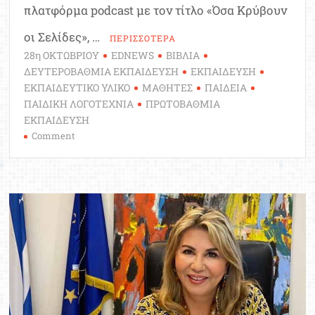
πλατφόρμα podcast με τον τίτλο «Όσα Κρύβουν
οι Σελίδες», …
ΠΕΡΙΣΣΟΤΕΡΑ
28η ΟΚΤΩΒΡΙΟΥ
EDNEWS
ΒΙΒΛΙΑ
ΔΕΥΤΕΡΟΒΑΘΜΙΑ ΕΚΠΑΙΔΕΥΣΗ
ΕΚΠΑΙΔΕΥΣΗ
ΕΚΠΑΙΔΕΥΤΙΚΟ ΥΛΙΚΟ
ΜΑΘΗΤΕΣ
ΠΑΙΔΕΙΑ
ΠΑΙΔΙΚΗ ΛΟΓΟΤΕΧΝΙΑ
ΠΡΩΤΟΒΑΘΜΙΑ
ΕΚΠΑΙΔΕΥΣΗ
on
Comment
28η
Οκτωβρίου:
Ακούστε
στην
τάξη
τον
“Μεγάλο
Περίπατο
του
Πέτρου”