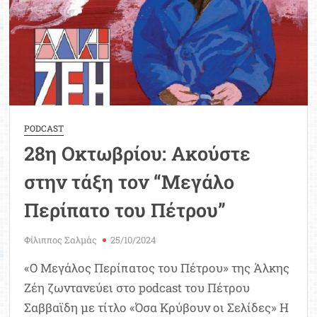
28ης
Οκτωβρίου
PODCAST
28η Οκτωβρίου: Ακούστε
στην τάξη τον “Μεγάλο
Περίπατο του Πέτρου”
Φίλιππος Σαλμάς
25/10/2024
«Ο Μεγάλος Περίπατος του Πέτρου» της Άλκης
Ζέη ζωντανεύει στο podcast του Πέτρου
Σαββαϊδη με τίτλο «Όσα Κρύβουν οι Σελίδες» Η