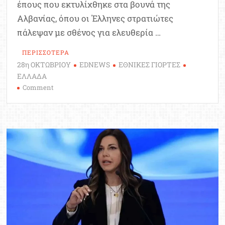
έπους που εκτυλίχθηκε στα βουνά της
Αλβανίας, όπου οι Έλληνες στρατιώτες
πάλεψαν με σθένος για ελευθερία …
ΠΕΡΙΣΣΟΤΕΡΑ
28η ΟΚΤΩΒΡΙΟΥ
EDNEWS
ΕΘΝΙΚΕΣ ΓΙΟΡΤΕΣ
ΕΛΛΑΔΑ
on
Comment
28η
Οκτωβρίου,
Χρόνια
Πολλά
Ελλάδα!