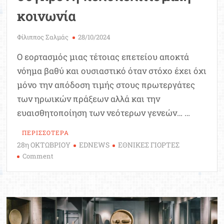
κοινωνία
Φίλιππος Σαλμάς
28/10/2024
Ο εορτασμός μιας τέτοιας επετείου αποκτά
νόημα βαθύ και ουσιαστικό όταν στόχο έχει όχι
μόνο την απόδοση τιμής στους πρωτεργάτες
των ηρωικών πράξεων αλλά και την
ευαισθητοποίηση των νεότερων γενεών… …
ΠΕΡΙΣΣΟΤΕΡΑ
28η ΟΚΤΩΒΡΙΟΥ
EDNEWS
ΕΘΝΙΚΕΣ ΓΙΟΡΤΕΣ
on
Comment
28η
Οκτωβρίου,
εθνική
επέτειος
και
«υπέρβαση»