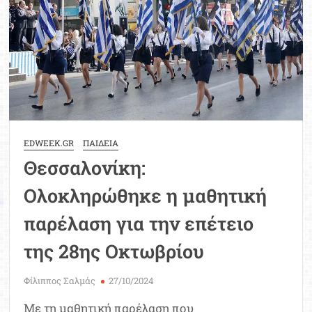
και
μουσεία
EDWEEK.GR
ΠΑΙΔΕΙΑ
Θεσσαλονίκη:
Ολοκληρώθηκε η μαθητική
παρέλαση για την επέτειο
της 28ης Οκτωβρίου
Φίλιππος Σαλμάς
27/10/2024
Με τη μαθητική παρέλαση που