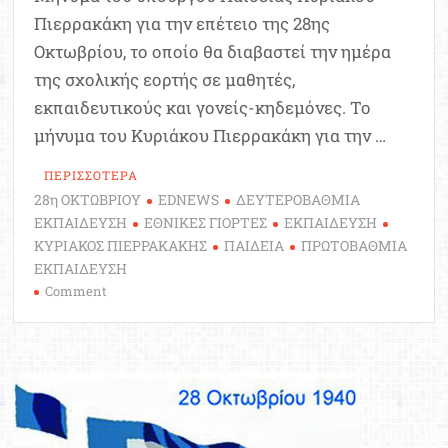
Πιερρακάκη για την επέτειο της 28ης
Οκτωβρίου, το οποίο θα διαβαστεί την ημέρα
της σχολικής εορτής σε μαθητές,
εκπαιδευτικούς και γονείς-κηδεμόνες. Το
μήνυμα του Κυριάκου Πιερρακάκη για την …
ΠΕΡΙΣΣΟΤΕΡΑ
28η ΟΚΤΩΒΡΙΟΥ
EDNEWS
ΔΕΥΤΕΡΟΒΑΘΜΙΑ
ΕΚΠΑΙΔΕΥΣΗ
ΕΘΝΙΚΕΣ ΓΙΟΡΤΕΣ
ΕΚΠΑΙΔΕΥΣΗ
ΚΥΡΙΑΚΟΣ ΠΙΕΡΡΑΚΑΚΗΣ
ΠΑΙΔΕΙΑ
ΠΡΩΤΟΒΑΘΜΙΑ
ΕΚΠΑΙΔΕΥΣΗ
on
Comment
Το
μήνυμα
του
Κυριάκου
Πιερρακάκη
για
την