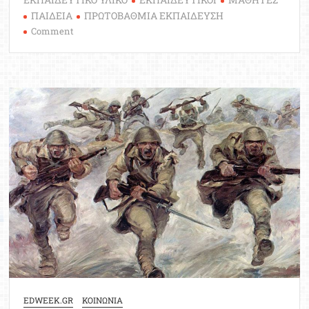
ΠΑΙΔΕΙΑ
ΠΡΩΤΟΒΑΘΜΙΑ ΕΚΠΑΙΔΕΥΣΗ
on
Comment
Εκπαιδευτικό
Υλικό
για
την
28η
Οκτωβρίου
από
το
Εθνικό
Ιστορικό
Μουσείο
EDWEEK.GR
ΚΟΙΝΩΝΙΑ