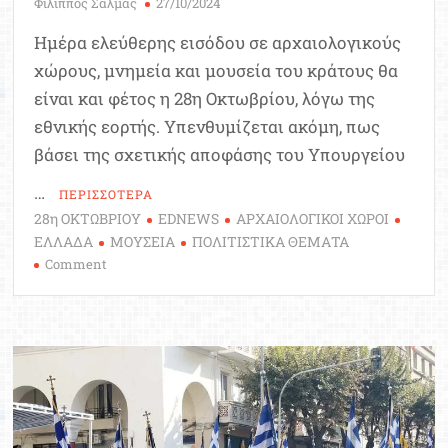
Φίλιππος Σαλμάς
27/10/2024
Ημέρα ελεύθερης εισόδου σε αρχαιολογικούς
χώρους, μνημεία και μουσεία του κράτους θα
είναι και φέτος η 28η Οκτωβρίου, λόγω της
εθνικής εορτής.​ Υπενθυμίζεται ακόμη, πως
βάσει της σχετικής αποφάσης του Υπουργείου
…
ΠΕΡΙΣΣΟΤΕΡΑ
28η ΟΚΤΩΒΡΙΟΥ
EDNEWS
ΑΡΧΑΙΟΛΟΓΙΚΟΙ ΧΩΡΟΙ
ΕΛΛΑΔΑ
ΜΟΥΣΕΙΑ
ΠΟΛΙΤΙΣΤΙΚΑ ΘΕΜΑΤΑ
on
Comment
28η
Οκτωβρίου:
Δωρεάν
είσοδος
σε
αρχαιολογικούς
χώρους,
μνημεία