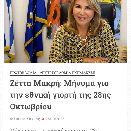
την
επέτειο
της
28ης
Οκτωβρίου
ΠΡΩΤΟΒΑΘΜΙΑ - ΔΕΥΤΕΡΟΒΑΘΜΙΑ ΕΚΠΑΙΔΕΥΣΗ
Ζέττα Μακρή: Μήνυμα για
την εθνική γιορτή της 28ης
Οκτωβρίου
Φίλιππος Σαλμάς
26/10/2023
Μήνυμα για την εθνική γιορτή της 28ης