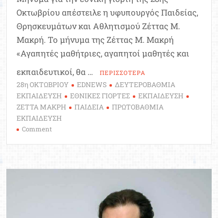
Οκτωβρίου απέστειλε η υφυπουργός Παιδείας,
Θρησκευμάτων και Αθλητισμού Ζέττας Μ.
Μακρή. Το μήνυμα της Ζέττας Μ. Μακρή
«Αγαπητές μαθήτριες, αγαπητοί μαθητές και
εκπαιδευτικοί, θα …
ΠΕΡΙΣΣΟΤΕΡΑ
28η ΟΚΤΩΒΡΙΟΥ
EDNEWS
ΔΕΥΤΕΡΟΒΑΘΜΙΑ
ΕΚΠΑΙΔΕΥΣΗ
ΕΘΝΙΚΕΣ ΓΙΟΡΤΕΣ
ΕΚΠΑΙΔΕΥΣΗ
ΖΕΤΤΑ ΜΑΚΡΗ
ΠΑΙΔΕΙΑ
ΠΡΩΤΟΒΑΘΜΙΑ
ΕΚΠΑΙΔΕΥΣΗ
on
Comment
Ζέττα
Μακρή:
Μήνυμα
για
την
εθνική
γιορτή
της