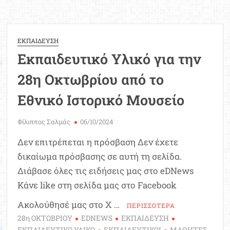
Αδικαιολόγητες
οι
απουσίες
από
ΕΚΠΑΙΔΕΥΣΗ
τη
Εκπαιδευτικό Υλικό για την
σχολική
γιορτή
28η Οκτωβρίου από το
για
την
Εθνικό Ιστορικό Μουσείο
28η
Οκτωβρίου
Φίλιππος Σαλμάς
06/10/2024
Δεν επιτρέπεται η πρόσβαση Δεν έχετε
δικαίωμα πρόσβασης σε αυτή τη σελίδα.
Διάβασε όλες τις ειδήσεις μας στο eDNews
Κάνε like στη σελίδα μας στο Facebook
Ακολούθησέ μας στο X …
ΠΕΡΙΣΣΟΤΕΡΑ
28η ΟΚΤΩΒΡΙΟΥ
EDNEWS
ΕΚΠΑΙΔΕΥΣΗ
ΕΚΠΑΙΔΕΥΤΙΚΟ ΥΛΙΚΟ
ΕΚΠΑΙΔΕΥΤΙΚΟΙ
ΜΑΘΗΤΕΣ