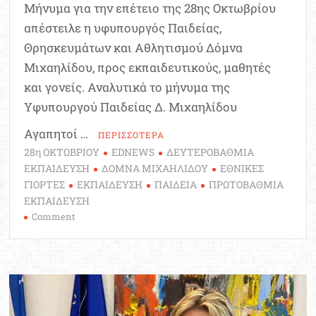
Μήνυμα για την επέτειο της 28ης Οκτωβρίου
απέστειλε η υφυπουργός Παιδείας,
Θρησκευμάτων και Αθλητισμού Δόμνα
Μιχαηλίδου, προς εκπαιδευτικούς, μαθητές
και γονείς. Αναλυτικά το μήνυμα της
Υφυπουργού Παιδείας Δ. Μιχαηλίδου
Αγαπητοί …
ΠΕΡΙΣΣΟΤΕΡΑ
28η ΟΚΤΩΒΡΙΟΥ
EDNEWS
ΔΕΥΤΕΡΟΒΑΘΜΙΑ
ΕΚΠΑΙΔΕΥΣΗ
ΔΟΜΝΑ ΜΙΧΑΗΛΙΔΟΥ
ΕΘΝΙΚΕΣ
ΓΙΟΡΤΕΣ
ΕΚΠΑΙΔΕΥΣΗ
ΠΑΙΔΕΙΑ
ΠΡΩΤΟΒΑΘΜΙΑ
ΕΚΠΑΙΔΕΥΣΗ
on
Comment
Το
μήνυμα
της
Δόμνας
Μιχαηλίδου
για