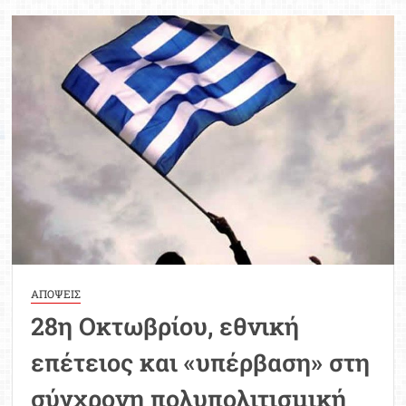
την
28η
Οκτωβρίου
στην
παρέλαση
στο
Περιστέρι
ΑΠΟΨΕΙΣ
28η Οκτωβρίου, εθνική
επέτειος και «υπέρβαση» στη
σύγχρονη πολυπολιτισμική