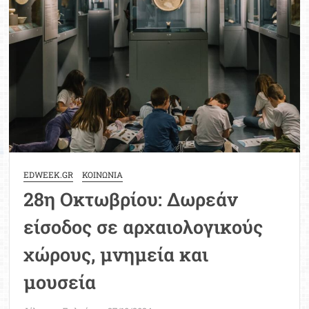
στη
σύγχρονη
πολυπολιτισμική
κοινωνία
EDWEEK.GR
ΚΟΙΝΩΝΙΑ
28η Οκτωβρίου: Δωρεάν
είσοδος σε αρχαιολογικούς
χώρους, μνημεία και
μουσεία