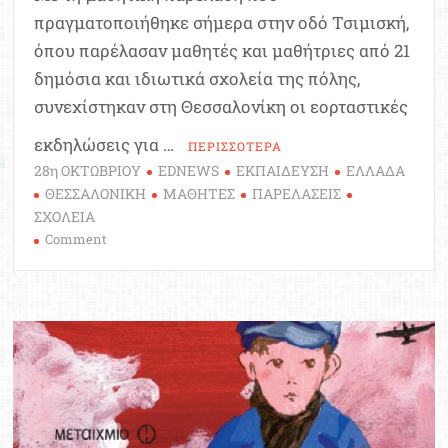
πραγματοποιήθηκε σήμερα στην οδό Τσιμισκή,
όπου παρέλασαν μαθητές και μαθήτριες από 21
δημόσια και ιδιωτικά σχολεία της πόλης,
συνεχίστηκαν στη Θεσσαλονίκη οι εορταστικές
εκδηλώσεις για …
ΠΕΡΙΣΣΟΤΕΡΑ
28η ΟΚΤΩΒΡΙΟΥ
EDNEWS
ΕΚΠΑΙΔΕΥΣΗ
ΕΛΛΑΔΑ
ΘΕΣΣΑΛΟΝΙΚΗ
ΜΑΘΗΤΕΣ
ΠΑΡΕΛΑΣΕΙΣ
ΣΧΟΛΕΙΑ
on
Comment
Θεσσαλονίκη:
Ολοκληρώθηκε
η
μαθητική
παρέλαση
για
την
επέτειο
της