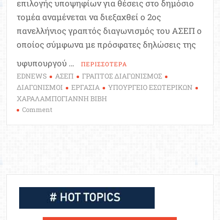
επιλογής υποψηφίων για θέσεις στο δημόσιο
τομέα αναμένεται να διεξαχθεί ο 2ος
πανελλήνιος γραπτός διαγωνισμός του ΑΣΕΠ ο
οποίος σύμφωνα με πρόσφατες δηλώσεις της
υφυπουργού …
ΠΕΡΙΣΣΟΤΕΡΑ
EDNEWS
ΑΣΕΠ
ΓΡΑΠΤΟΣ ΔΙΑΓΩΝΙΣΜΟΣ
ΔΙΑΓΩΝΙΣΜΟΙ
ΕΡΓΑΣΙΑ
ΥΠΟΥΡΓΕΙΟ ΕΣΩΤΕΡΙΚΩΝ
ΧΑΡΑΛΑΜΠΟΓΙΑΝΝΗ ΒΙΒΗ
on
Comment
ΑΣΕΠ:
Αλλάζουν
όλα
στον
τρόπο
διεξαγωγής
των
διαγωνισμών
στο
Δημόσιο