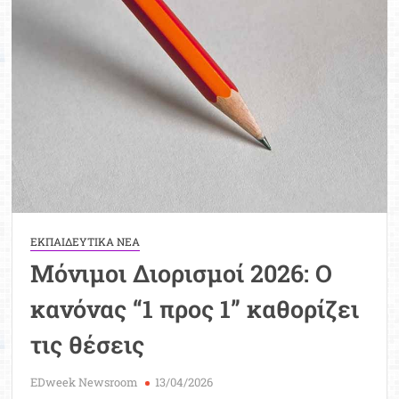
Μοριοδ
Βάσ
Σπου
Εργ
ΕΚΠΑΙΔΕΥΤΙΚΑ ΝΕΑ
Μόνιμοι Διορισμοί 2026: Ο
κανόνας “1 προς 1” καθορίζει
τις θέσεις
EDweek Newsroom
13/04/2026