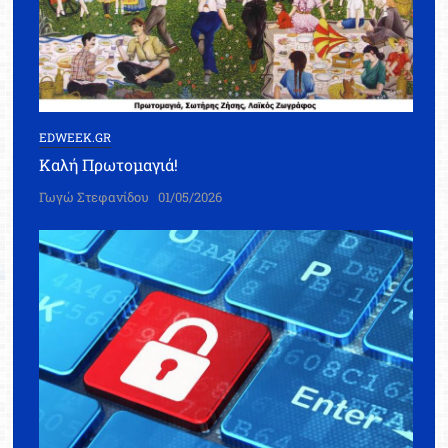
EDWEEK.GR
Καλή Πρωτομαγιά!
Γωγώ Στεφανίδου
01/05/2026