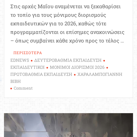
Στις αρχές Μαΐου αναμένεται να ξεκαθαρίσει
το τοπίο για τους μόνιμους διορισμούς
εκπαιδευτικών για το 2026, καθώς τότε
προγραμματίζονται οι επίσημες ανακοινώσεις
– όπως συμβαίνει κάθε χρόνο προς το τέλος …
ΠΕΡΙΣΣΟΤΕΡΑ
EDNEWS
ΔΕΥΤΕΡΟΒΑΘΜΙΑ ΕΚΠΑΙΔΕΥΣΗ
ΕΚΠΑΙΔΕΥΤΙΚΟΙ
ΜΟΝΙΜΟΙ ΔΙΟΡΙΣΜΟΙ 2026
ΠΡΩΤΟΒΑΘΜΙΑ ΕΚΠΑΙΔΕΥΣΗ
ΧΑΡΑΛΑΜΠΟΓΙΑΝΝΗ
ΒΙΒΗ
on
Comment
Μόνιμοι
Διορισμοί
2026:
Ο
κανόνας
“1
προς