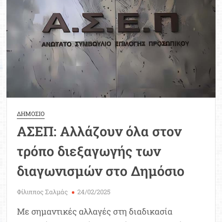
1”
καθορίζει
τις
θέσεις
ΔΗΜΟΣΙΟ
ΑΣΕΠ: Αλλάζουν όλα στον
τρόπο διεξαγωγής των
διαγωνισμών στο Δημόσιο
Φίλιππος Σαλμάς
24/02/2025
Με σημαντικές αλλαγές στη διαδικασία