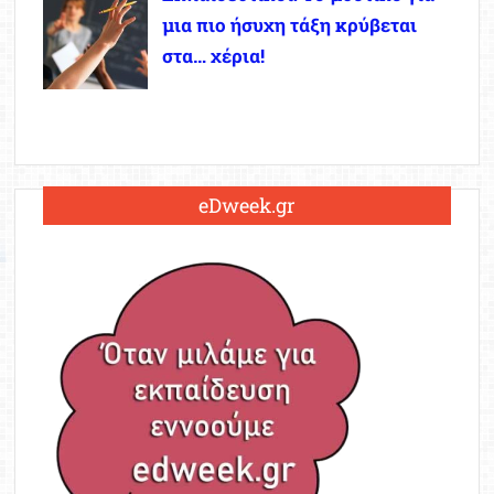
μια πιο ήσυχη τάξη κρύβεται
στα… χέρια!
eDweek.gr