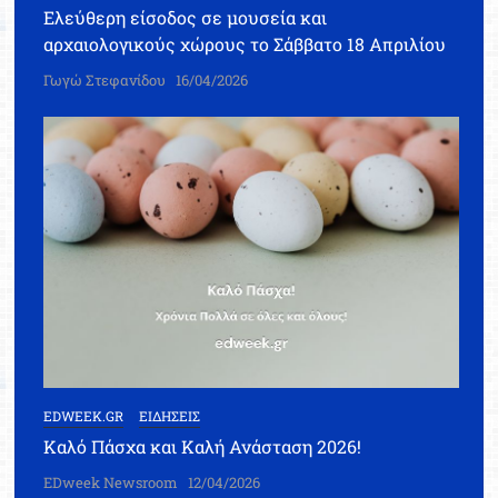
Ελεύθερη είσοδος σε μουσεία και
αρχαιολογικούς χώρους το Σάββατο 18 Απριλίου
Γωγώ Στεφανίδου
16/04/2026
EDWEEK.GR
ΕΙΔΗΣΕΙΣ
Καλό Πάσχα και Καλή Ανάσταση 2026!
EDweek Newsroom
12/04/2026