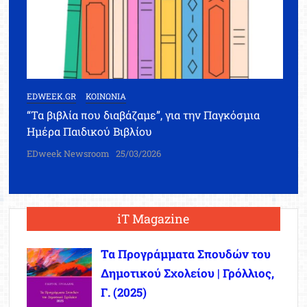
EDWEEK.GR
ΚΟΙΝΩΝΙΑ
“Τα βιβλία που διαβάζαμε”, για την Παγκόσμια
Ημέρα Παιδικού Βιβλίου
EDweek Newsroom
25/03/2026
iT Magazine
Τα Προγράμματα Σπουδών του
Δημοτικού Σχολείου | Γρόλλιος,
Γ. (2025)