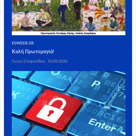
EDWEEK.GR
Καλή Πρωτομαγιά!
Γωγώ Στεφανίδου
01/05/2026