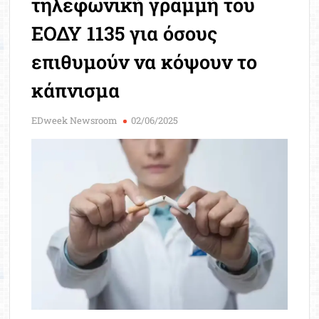
τηλεφωνική γραμμή του
Μοριοδ
Βάσ
ΕΟΔΥ 1135 για όσους
Σπου
επιθυμούν να κόψουν το
Εργ
κάπνισμα
EDweek Newsroom
02/06/2025