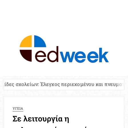
ED
Ειδήσε
Εκπαί
Υπου
Παιδ
Πανελλ
: Έλεγχος περιεχομένου και πνευματικών δικαιωμάτω
Αναπλη
Πίνα
Ειδική
ΥΓΕΙΑ
Προσλ
Σε λειτουργία η
Έκτ
Επικαι