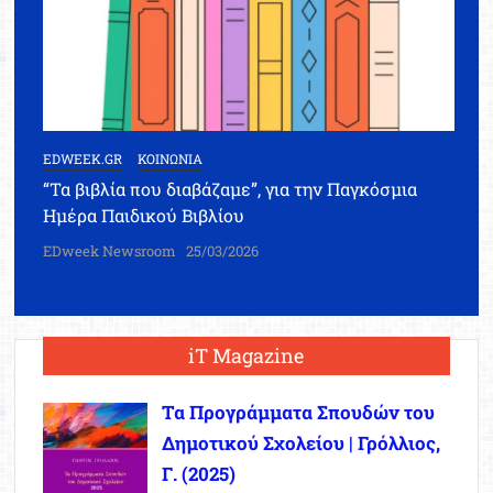
EDWEEK.GR
ΚΟΙΝΩΝΙΑ
“Τα βιβλία που διαβάζαμε”, για την Παγκόσμια
Ημέρα Παιδικού Βιβλίου
EDweek Newsroom
25/03/2026
iT Magazine
Τα Προγράμματα Σπουδών του
Δημοτικού Σχολείου | Γρόλλιος,
Γ. (2025)