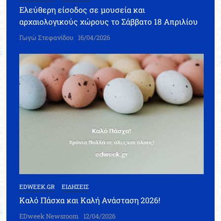
Ελεύθερη είσοδος σε μουσεία και
αρχαιολογικούς χώρους το Σάββατο 18 Απριλίου
Γωγώ Στεφανίδου
16/04/2026
EDWEEK.GR
ΕΙΔΗΣΕΙΣ
Καλό Πάσχα και Καλή Ανάσταση 2026!
EDweek Newsroom
12/04/2026