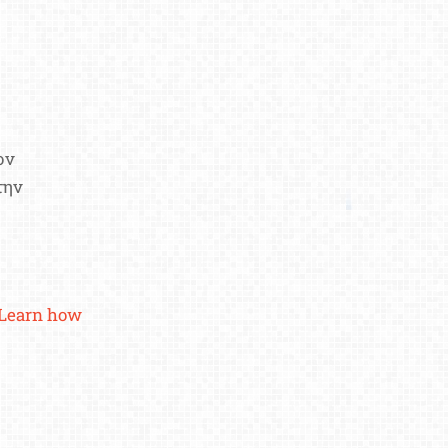
ον
την
Learn how