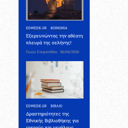
EDWEEK.GR
ΚΟΙΝΩΝΙΑ
Εξερευνώντας την αθέατη
πλευρά της σελήνης!
Γωγώ Στεφανίδου
06/04/2026
EDWEEK.GR
ΒΙΒΛΙΟ
Δραστηριότητες της
Εθνικής Βιβλιοθήκης για
μικρούς και μεγάλους