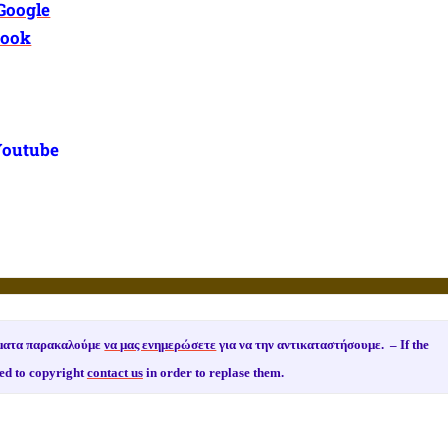
Google
book
Youtube
ιώματα παρακαλούμε
να μας ενημερώσετε
για να την αντικαταστήσουμε. –
If the
ed to copyright
contact us
in order to replase them.