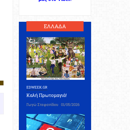
ΕΛΛΑΔΑ
EDWEEK.GR
Καλή Πρωτομαγιά!
Γωγώ Στεφανίδου
01/05/2026