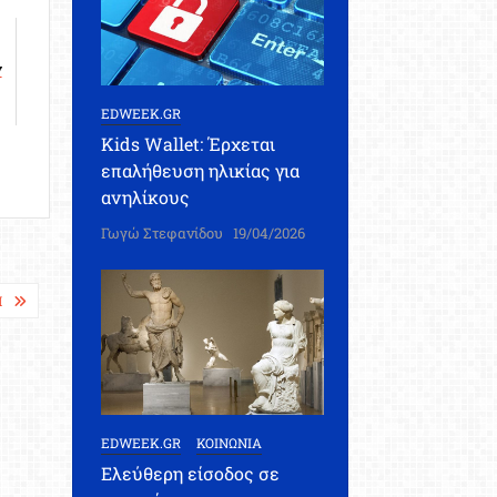
ν
EDWEEK.GR
Kids Wallet: Έρχεται
επαλήθευση ηλικίας για
ανηλίκους
Γωγώ Στεφανίδου
19/04/2026
Π
EDWEEK.GR
ΚΟΙΝΩΝΙΑ
Ελεύθερη είσοδος σε