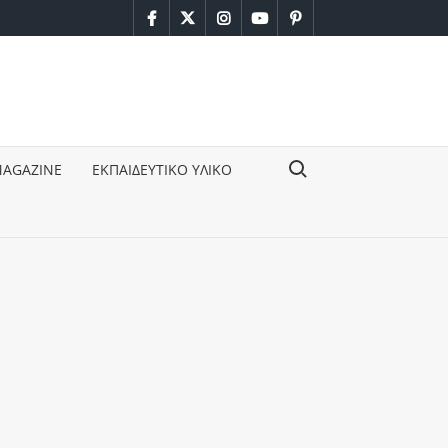
facebook
twitter
instagram
youtube
pinterest
Search for:
MAGAZINE
ΕΚΠΑΙΔΕΥΤΙΚΟ ΥΛΙΚΟ