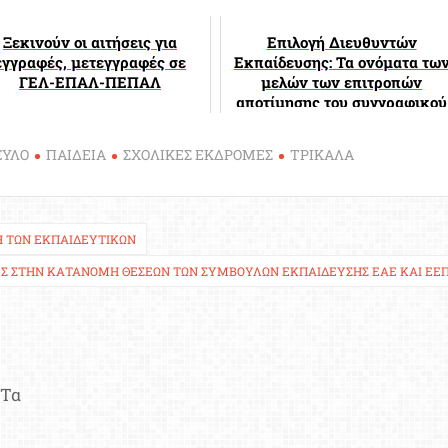
Ξεκινούν οι αιτήσεις για
Επιλογή Διευθυντών
εγγραφές, μετεγγραφές σε
Εκπαίδευσης: Τα ονόματα τω
ΓΕΛ-ΕΠΑΛ-ΠΕΠΑΛ
μελών των επιτροπών
αποτίμησης του συγγραφικού
και ερευνητικού έργου
ΞΥΛΟ
ΠΑΙΔΕΙΑ
ΣΧΟΛΙΚΕΣ ΕΚΔΡΟΜΕΣ
ΤΡΙΚΑΛΑ
Η ΤΩΝ ΕΚΠΑΙΔΕΥΤΙΚΏΝ
Σ ΣΤΗΝ ΚΑΤΑΝΟΜΉ ΘΈΣΕΩΝ ΤΩΝ ΣΥΜΒΟΎΛΩΝ ΕΚΠΑΊΔΕΥΣΗΣ ΕΑΕ ΚΑΙ ΕΕ
Τα