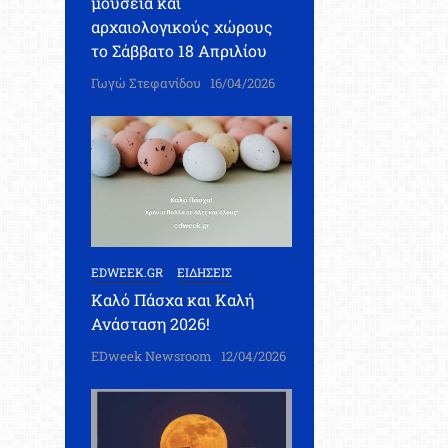
μουσεία και
αρχαιολογικούς χώρους
το Σάββατο 18 Απριλίου
Γωγώ Στεφανίδου
16/04/2026
EDWEEK.GR
ΕΙΔΗΣΕΙΣ
Καλό Πάσχα και Καλή
Ανάσταση 2026!
EDweek Newsroom
12/04/2026