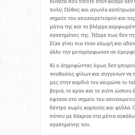
δυνατά που τίποτε στον κόσμο δεν 
πολύ; Πόθος και αγωνία κατέτρωγ
σημείο του αποχαιρετισμού και περί
μάτια της και το βλέμμα καρφωμέν
αγαπημένος της. Ήξερε πως δεν την
Είχε γίνει πια τόσο χλωμή και αδύ
άλλο την μεταμόρφωσαν σε όμορφο
Κι ο Δημοφώντας όμως δεν μπορού
νουθεσίες φίλων και συγγενών να π
μες στην καρδιά του χειμώνα το τα
βοριά, το κρύο και το χιόνι ώσπο
έφτασε στο σημείο του αποχαιρετισ
δέντρο χωρίς καρπούς και φύλλα. Ο
πόνου με δάκρυα στα μάτια αγκάλι
αγαπημένης του.