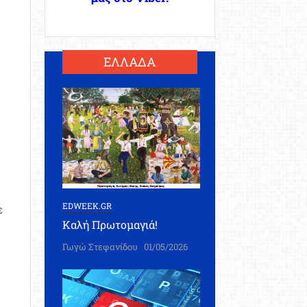
ΕΛΛΑΔΑ
EDWEEK.GR
ε
Καλή Πρωτομαγιά!
Γωγώ Στεφανίδου
01/05/2026