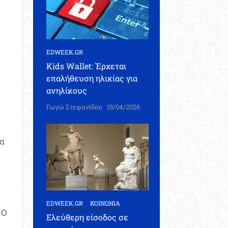
EDWEEK.GR
Kids Wallet: Έρχεται
επαλήθευση ηλικίας για
ανηλίκους
Γωγώ Στεφανίδου
19/04/2026
να
EDWEEK.GR
ΚΟΙΝΩΝΙΑ
 Ο
Ελεύθερη είσοδος σε