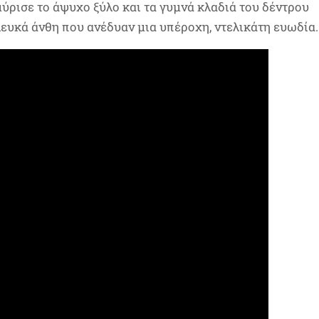
ύρισε το άψυχο ξύλο και τα γυμνά κλαδιά του δέντρου
ευκά άνθη που ανέδυαν μια υπέροχη, ντελικάτη ευωδία.