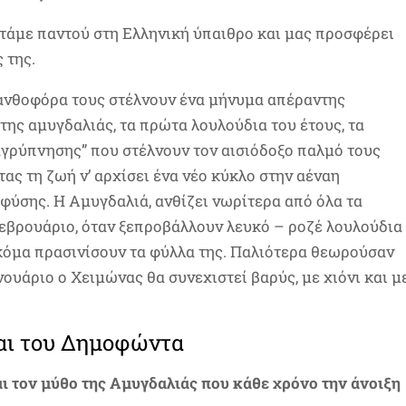
τάμε παντού στη Ελληνική ύπαιθρο και μας προσφέρει
 της.
 ανθοφόρα τους στέλνουν ένα μήνυμα απέραντης
 της αμυγδαλιάς, τα πρώτα λουλούδια του έτους, τα
αγρύπνησης” που στέλνουν τον αισιόδοξο παλμό τους
ς τη ζωή ν’ αρχίσει ένα νέο κύκλο στην αέναη
φύσης. Η Αμυγδαλιά, ανθίζει νωρίτερα από όλα τα
Φεβρουάριο, όταν ξεπροβάλλουν λευκό – ροζέ λουλούδια
ακόμα πρασινίσουν τα φύλλα της. Παλιότερα θεωρούσαν
νουάριο ο Χειμώνας θα συνεχιστεί βαρύς, με χιόνι και μ
αι του Δημοφώντα
αι τον μύθο της Αμυγδαλιάς που κάθε χρόνο την άνοιξη