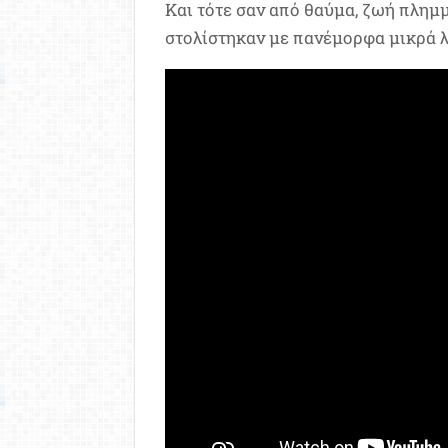
Και τότε σαν από θαύμα, ζωή πλημμ
στολίστηκαν με πανέμορφα μικρά λ