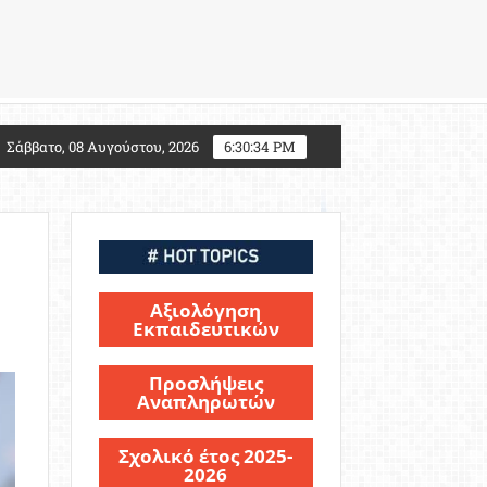
υποψηφίους Στρατιωτικών Σχολών
Μια πλατφόρμα
Σάββατο, 08 Αυγούστου, 2026
6:30:36 PM
Αξιολόγηση
Εκπαιδευτικών
Προσλήψεις
Αναπληρωτών
Σχολικό έτος 2025-
2026