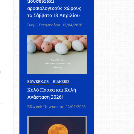
μουσεία και
αρχαιολογικούς χώρους
το Σάββατο 18 Απριλίου
Γωγώ Στεφανίδου
16/04/2026
ι
EDWEEK.GR
ΕΙΔΗΣΕΙΣ
Καλό Πάσχα και Καλή
Ανάσταση 2026!
.
EDweek Newsroom
12/04/2026