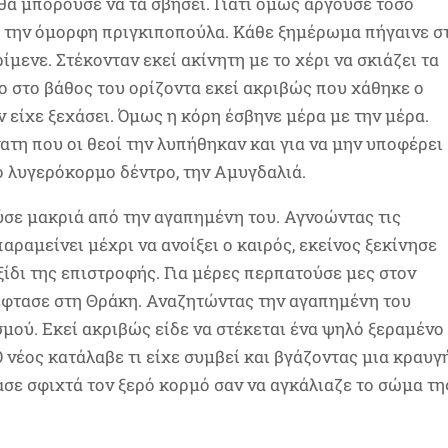
θα μπορούσε να τα σβήσει. Γιατί όμως αργούσε τόσο
ε την όμορφη πριγκιποπούλα. Κάθε ξημέρωμα πήγαινε σ
μενε. Στέκονταν εκεί ακίνητη με το χέρι να σκιάζει τα
ο στο βάθος του ορίζοντα εκεί ακριβώς που χάθηκε ο
 είχε ξεχάσει. Όμως η κόρη έσβηνε μέρα με την μέρα.
νατη που οι θεοί την λυπήθηκαν και για να μην υποφέρει
 λυγερόκορμο δέντρο, την Αμυγδαλιά.
σε μακριά από την αγαπημένη του. Αγνοώντας τις
αραμείνει μέχρι να ανοίξει ο καιρός, εκείνος ξεκίνησε
ξίδι της επιστροφής. Για μέρες περπατούσε μες στον
υ έφτασε στη Θράκη. Αναζητώντας την αγαπημένη του
μού. Εκεί ακριβώς είδε να στέκεται ένα ψηλό ξεραμένο
 νέος κατάλαβε τι είχε συμβεί και βγάζοντας μια κραυγ
ασε σφιχτά τον ξερό κορμό σαν να αγκάλιαζε το σώμα τη