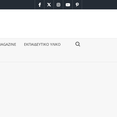
facebook
twitter
instagram
youtube
pinterest
Search for:
MAGAZINE
ΕΚΠΑΙΔΕΥΤΙΚΟ ΥΛΙΚΟ