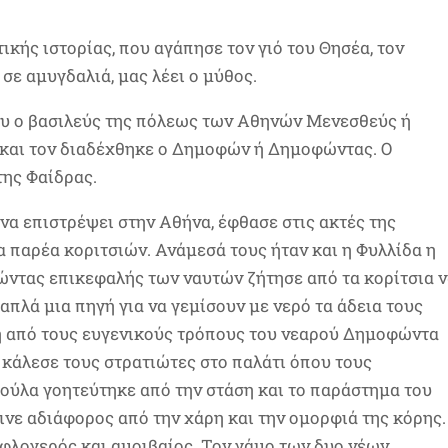
ικής ιστορίας, που αγάπησε τον γιό του Θησέα, τον
ε αμυγδαλιά, μας λέει ο μύθος.
ου ο βασιλεύς της πόλεως των Αθηνών Μενεσθεύς ή
και τον διαδέχθηκε ο Δημοφών ή Δημοφώντας. Ο
της Φαίδρας.
να επιστρέψει στην Αθήνα, έφθασε στις ακτές της
α παρέα κοριτσιών. Ανάμεσά τους ήταν και η Φυλλίδα η
ώντας επικεφαλής των ναυτών ζήτησε από τα κορίτσια 
απλά μια πηγή για να γεμίσουν με νερό τα άδεια τους
η από τους ευγενικούς τρόπους του νεαρού Δημοφώντα
 κάλεσε τους στρατιώτες στο παλάτι όπου τους
πούλα γοητεύτηκε από την στάση και το παράστημα του
νε αδιάφορος από την χάρη και την ομορφιά της κόρης.
 φλογερός και αμοιβαίος. Τον γάμο των δυο νέων