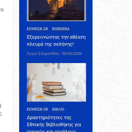
το
EDWEEK.GR
ΚΟΙΝΩΝΙΑ
Εξερευνώντας την αθέατη
πλευρά της σελήνης!
Γωγώ Στεφανίδου
06/04/2026
ή
EDWEEK.GR
ΒΙΒΛΙΟ
ς
Δραστηριότητες της
Εθνικής Βιβλιοθήκης για
μικρούς και μεγάλους