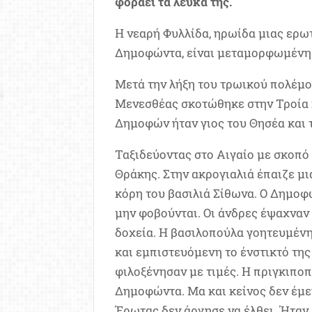
φοράει τα λευκά της.
Η νεαρή Φυλλίδα, ηρωίδα μιας ερωτ
Δημοφώντα, είναι μεταμορφωμένη σ
Μετά την λήξη του τρωικού πολέμ
Μενεσθέας σκοτώθηκε στην Τροία 
Δημοφών ήταν γιος του Θησέα και 
Ταξιδεύοντας στο Αιγαίο με σκοπό 
Θράκης. Στην ακρογιαλιά έπαιζε μι
κόρη του βασιλιά Σίθωνα. Ο Δημοφ
μην φοβούνται. Οι άνδρες έψαχναν 
δοχεία. Η βασιλοπούλα γοητευμέν
και εμπιστευόμενη το ένστικτό της
φιλοξένησαν με τιμές. Η πριγκιπο
Δημοφώντα. Μα και κείνος δεν έμει
Έρωτας δεν άργησε να έλθει. Ήταν