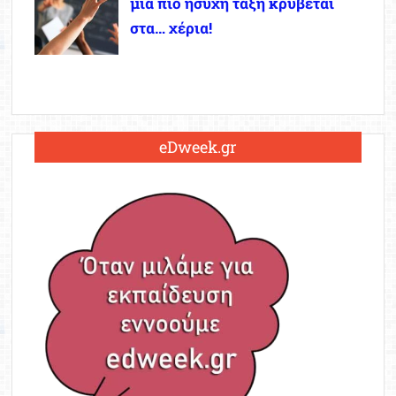
μια πιο ήσυχη τάξη κρύβεται
στα… χέρια!
eDweek.gr