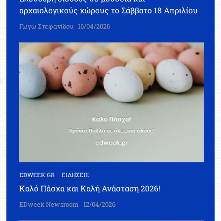
αρχαιολογικούς χώρους το Σάββατο 18 Απριλίου
Γωγώ Στεφανίδου
16/04/2026
EDWEEK.GR
ΕΙΔΗΣΕΙΣ
Καλό Πάσχα και Καλή Ανάσταση 2026!
EDweek Newsroom
12/04/2026