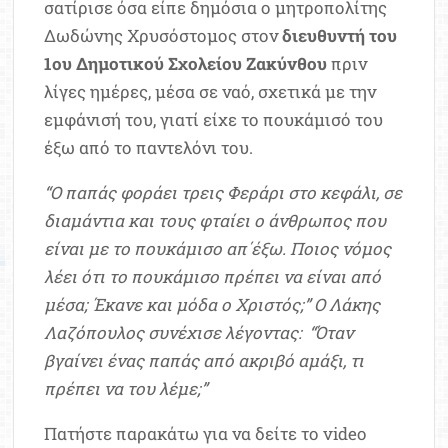
σατίρισε όσα είπε δημόσια ο μητροπολίτης
Δωδώνης Χρυσόστομος στον
διευθυντή του
1ου Δημοτικού Σχολείου Ζακύνθου
πριν
λίγες ημέρες, μέσα σε ναό, σχετικά με την
εμφάνισή του, γιατί είχε το πουκάμισό του
έξω από το παντελόνι του.
“Ο παπάς φοράει τρεις Φεράρι στο κεφάλι, σε
διαμάντια και τους φταίει ο άνθρωπος που
είναι με το πουκάμισο απ΄έξω. Ποιος νόμος
λέει ότι το πουκάμισο πρέπει να είναι από
μέσα; Έκανε και μόδα ο Χριστός;” Ο Λάκης
Λαζόπουλος συνέχισε λέγοντας: “Όταν
βγαίνει ένας παπάς από ακριβό αμάξι, τι
πρέπει να του λέμε;”
Πατήστε παρακάτω για να δείτε το video