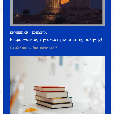
EDWEEK.GR
ΚΟΙΝΩΝΙΑ
Εξερευνώντας την αθέατη πλευρά της σελήνης!
Γωγώ Στεφανίδου
06/04/2026