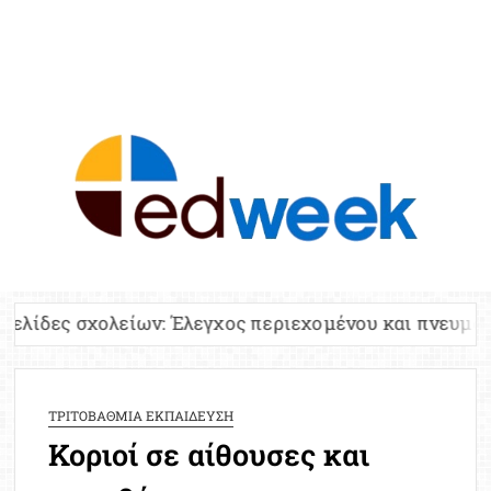
ED
Ειδήσε
Εκπαί
Υπου
Παιδ
Πανελλ
είων: Έλεγχος περιεχομένου και πνευματικών δικαιω
Αναπλη
Πίνα
Ειδική
ΤΡΙΤΟΒΑΘΜΙΑ ΕΚΠΑΙΔΕΥΣΗ
Προσλ
Κοριοί σε αίθουσες και
Έκτ
Επικαι