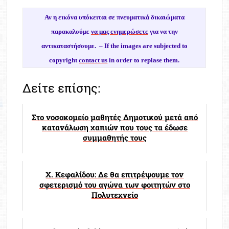
Αν η εικόνα υπόκειται σε πνευματικά δικαιώματα
παρακαλούμε
να μας ενημερώσετε
για να την
αντικαταστήσουμε. –
If the images are subjected to
copyright
contact us
in order to replase them.
Δείτε επίσης:
Στο νοσοκομείο μαθητές Δημοτικού μετά από
κατανάλωση χαπιών που τους τα έδωσε
συμμαθητής τους
Χ. Κεφαλίδου: Δε θα επιτρέψουμε τον
σφετερισμό του αγώνα των φοιτητών στο
Πολυτεχνείο