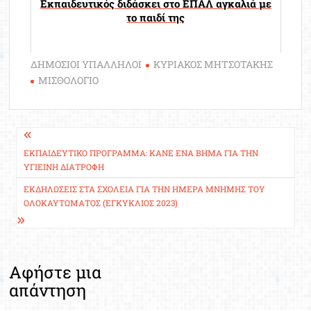
Εκπαιδευτικός διδάσκει στο ΕΠΑΛ αγκαλιά με
το παιδί της
ΔΗΜΟΣΙΟΙ ΥΠΑΛΛΗΛΟΙ
ΚΥΡΙΑΚΟΣ ΜΗΤΣΟΤΑΚΗΣ
ΜΙΣΘΟΛΟΓΙΟ
Πλοήγηση
άρθρων
ΕΚΠΑΙΔΕΥΤΙΚΌ ΠΡΌΓΡΑΜΜΑ: ΚΆΝΕ ΈΝΑ ΒΉΜΑ ΓΙΑ ΤΗΝ
ΥΓΙΕΙΝΉ ΔΙΑΤΡΟΦΉ
ΕΚΔΗΛΏΣΕΙΣ ΣΤΑ ΣΧΟΛΕΊΑ ΓΙΑ ΤΗΝ ΗΜΈΡΑ ΜΝΉΜΗΣ Τ
ΟΥ ΟΛΟΚΑΥΤΏΜΑΤΟΣ (ΕΓΚΎΚΛΙΟΣ 2023)
Αφήστε μια
απάντηση