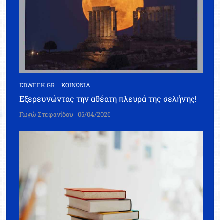
EDWEEK.GR
ΚΟΙΝΩΝΙΑ
Εξερευνώντας την αθέατη πλευρά της σελήνης!
Γωγώ Στεφανίδου
06/04/2026