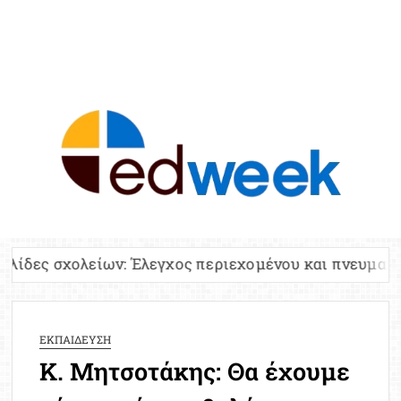
ED
Ειδήσε
Εκπαί
Υπου
Παιδ
Πανελλ
ων: Έλεγχος περιεχομένου και πνευματικών δικαιωμά
Αναπλη
Πίνα
Ειδική
ΕΚΠΑΙΔΕΥΣΗ
Προσλ
Κ. Μητσοτάκης: Θα έχουμε
Έκτ
Επικαι