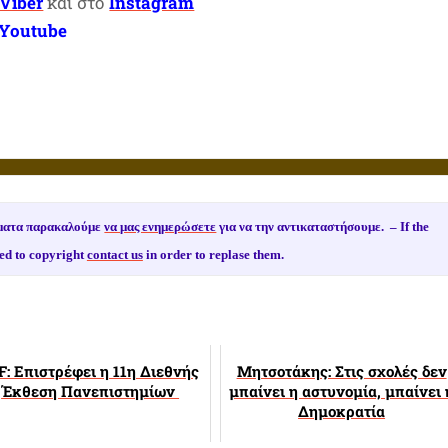
Viber
και στο
Instagram
Youtube
ιώματα παρακαλούμε
να μας ενημερώσετε
για να την αντικαταστήσουμε. –
If the
ed to copyright
contact us
in order to replase them.
F: Επιστρέφει η 11η Διεθνής
Μητσοτάκης: Στις σχολές δεν
Έκθεση Πανεπιστημίων
μπαίνει η αστυνομία, μπαίνει 
Δημοκρατία