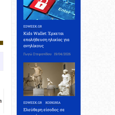
EDWEEK.GR
Kids Wallet: Έρχεται
επαλήθευση ηλικίας για
ανηλίκους
Γωγώ Στεφανίδου
19/04/2026
η
EDWEEK.GR
ΚΟΙΝΩΝΙΑ
Ελεύθερη είσοδος σε