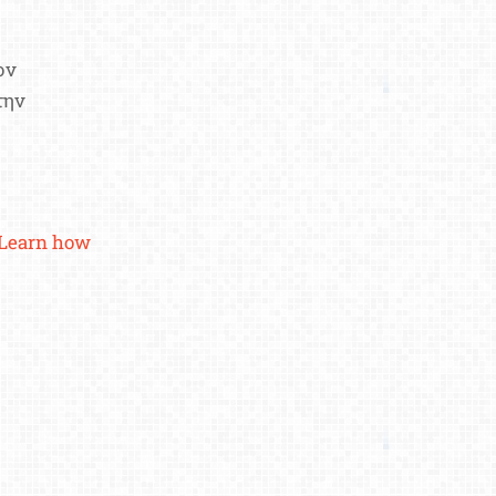
ον
την
Learn how