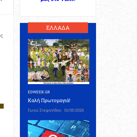
ΕΛΛΑΔΑ
ις
EDWEEK.GR
Καλή Πρωτομαγιά!
Γωγώ Στεφανίδου
01/05/2026