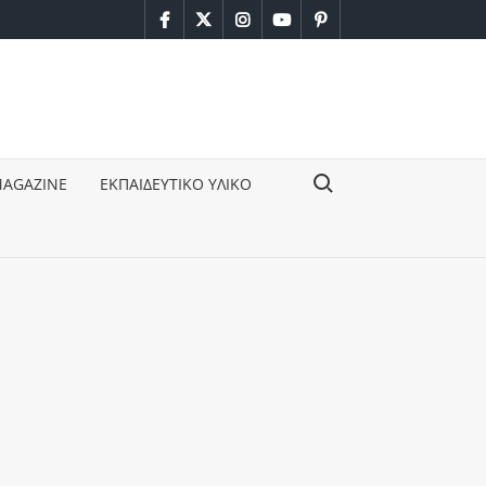
facebook
twitter
instagram
youtube
pinterest
Search for:
MAGAZINE
ΕΚΠΑΙΔΕΥΤΙΚΟ ΥΛΙΚΟ