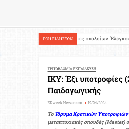
Εργασία
!
Ιστοσελίδες σχολείων: Έλεγχος περιεχομένο
ΡΟΗ ΕΙΔΗΣΕΩΝ
ΤΡΙΤΟΒΑΘΜΙΑ ΕΚΠΑΙΔΕΥΣΗ
ΙΚΥ: Έξι υποτροφίες (
Παιδαγωγικής
EDweek Newsroom
19/04/2024
Το
Ίδρυμα Κρατικών Υποτροφιών
μεταπτυχιακές σπουδές (Master) σ