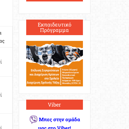
Εκπαιδευτικό
Πρόγραμμα
α
ας
ί
ί
Viber
Μπες στην ομάδα
ί
μας στο Viber!