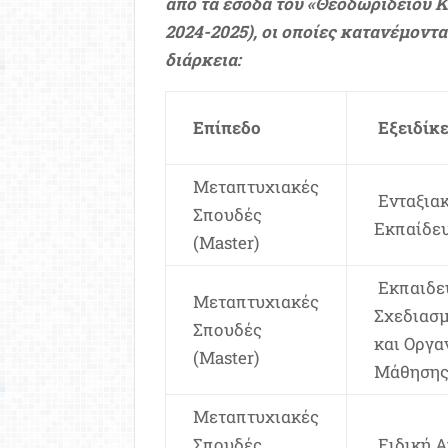
από τα έσοδα του «Θεοδωρίδειου 
2024-2025), οι οποίες κατανέμοντ
διάρκεια:
Επίπεδο
Εξειδίκ
Μεταπτυχιακές
Ενταξια
Σπουδές
Εκπαίδε
(Master)
Εκπαιδε
Μεταπτυχιακές
Σχεδιασ
Σπουδές
και Οργα
(Master)
Μάθηση
Μεταπτυχιακές
Σπουδές
Ειδική 