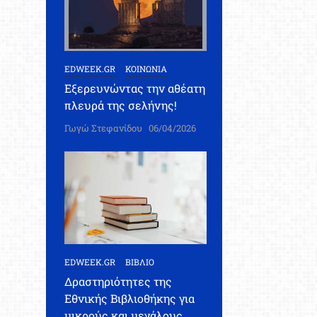
EDWEEK.GR
ΚΟΙΝΩΝΙΑ
Εξερευνώντας την αθέατη
πλευρά της σελήνης!
Γωγώ Στεφανίδου
06/04/2026
EDWEEK.GR
ΒΙΒΛΙΟ
Δραστηριότητες της
Εθνικής Βιβλιοθήκης για
μικρούς και μεγάλους