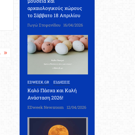
μουσεία και
αρχαιολογικούς χώρους
το Σάββατο 18 Απριλίου
Γωγώ Στεφανίδου
16/04/2026
Α
EDWEEK.GR
ΕΙΔΗΣΕΙΣ
Καλό Πάσχα και Καλή
Ανάσταση 2026!
EDweek Newsroom
12/04/2026