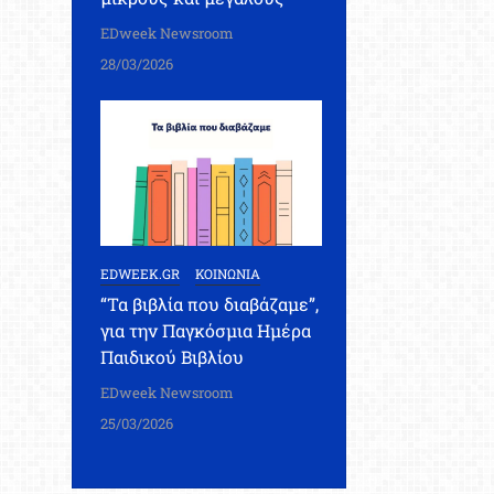
EDweek Newsroom
28/03/2026
EDWEEK.GR
ΚΟΙΝΩΝΙΑ
“Τα βιβλία που διαβάζαμε”,
για την Παγκόσμια Ημέρα
Παιδικού Βιβλίου
EDweek Newsroom
25/03/2026