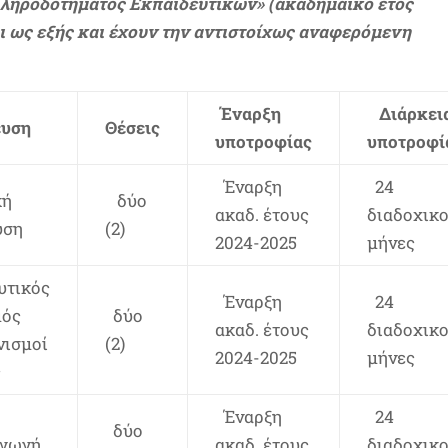
Κληροδοτήματος Εκπαιδευτικών» (ακαδημαϊκό έτος
αι ως εξής και έχουν την αντιστοίχως αναφερόμενη
Έναρξη
Διάρκει
ευση
Θέσεις
υποτροφίας
υποτροφί
Έναρξη
24
κή
δύο
ακαδ. έτους
διαδοχικο
υση
(2)
2024-2025
μήνες
υτικός
Έναρξη
24
μός
δύο
ακαδ. έτους
διαδοχικο
νισμοί
(2)
2024-2025
μήνες
ς
Έναρξη
24
δύο
Αγωγή
ακαδ. έτους
διαδοχικο