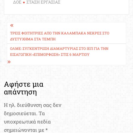
ΔΟΕ
ΣΤΑΣΗ ΕΡΓΑΣΙΑΣ
Πλοήγηση
άρθρων
ΤΡΕΙΣ ΦΟΙΤΉΤΡΙΕΣ ΑΠΌ ΤΗΝ ΚΑΛΑΜΠΆΚΑ ΝΕΚΡΈΣ ΣΤΟ
ΔΥΣΤΎΧΗΜΑ ΣΤΑ ΤΈΜΠΗ
ΟΛΜΕ: ΣΥΓΚΈΝΤΡΩΣΗ ΔΙΑΜΑΡΤΥΡΊΑΣ ΣΤΟ ΙΕΠ ΓΙΑ ΤΗΝ
ΕΙΣΑΓΩΓΙΚΉ «ΕΠΙΜΌΡΦΩΣΗ» ΣΤΙΣ 6 ΜΑΡΤΊΟΥ
Αφήστε μια
απάντηση
Η ηλ. διεύθυνση σας δεν
δημοσιεύεται.
Τα
υποχρεωτικά πεδία
σημειώνονται με
*