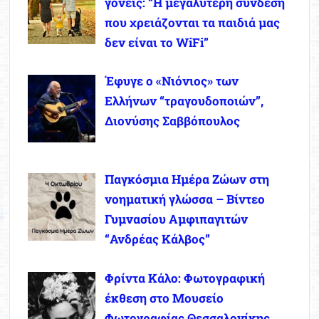
γονείς: “Η μεγαλύτερη σύνδεση
που χρειάζονται τα παιδιά μας
δεν είναι το WiFi”
Έφυγε ο «Νιόνιος» των
Ελλήνων “τραγουδοποιών”,
Διονύσης Σαββόπουλος
Παγκόσμια Ημέρα Ζώων στη
νοηματική γλώσσα – Βίντεο
Γυμνασίου Αμφιπαγιτών
“Ανδρέας Κάλβος”
Φρίντα Κάλο: Φωτογραφική
έκθεση στο Μουσείο
Φωτογραφίας Θεσσαλονίκης