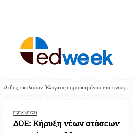
ED
Ειδήσε
Εκπαί
Υπου
Παιδ
Πανελλ
ίων: Έλεγχος περιεχομένου και πνευματικών δικαιωμ
Αναπλη
Πίνα
Ειδική
ΕΚΠΑΙΔΕΥΣΗ
Προσλ
ΔΟΕ: Κήρυξη νέων στάσεων
Έκτ
Επικαι