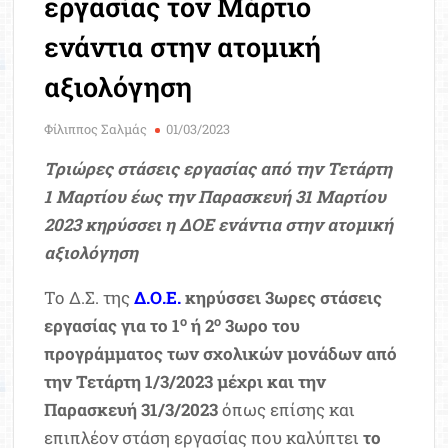
εργασίας τον Μάρτιο
Μοριοδ
Βάσ
ενάντια στην ατομική
Σπου
αξιολόγηση
Εργ
Φίλιππος Σαλμάς
01/03/2023
Τριώρες στάσεις εργασίας από την Τετάρτη
1 Μαρτίου έως την Παρασκευή 31 Μαρτίου
2023 κηρύσσει η ΔΟΕ ενάντια στην ατομική
αξιολόγηση
Το Δ.Σ. της
Δ.Ο.Ε.
κηρύσσει 3ωρες στάσεις
ο
ο
εργασίας για το 1
ή 2
3ωρο του
προγράμματος των σχολικών μονάδων από
την Τετάρτη 1/3/2023 μέχρι και την
Παρασκευή 31/3/2023
όπως επίσης και
επιπλέον στάση εργασίας που καλύπτει
το