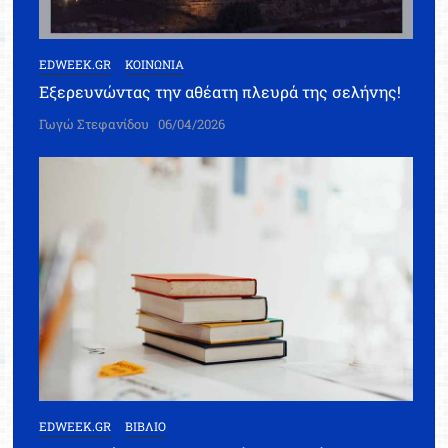
EDWEEK.GR
ΚΟΙΝΩΝΙΑ
Εξερευνώντας την αθέατη πλευρά της σελήνης!
Γωγώ Στεφανίδου
06/04/2026
EDWEEK.GR
ΒΙΒΛΙΟ