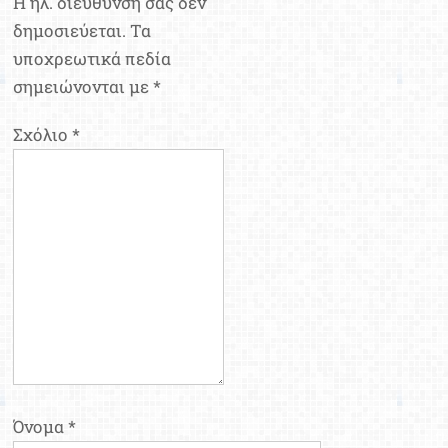
Η ηλ. διεύθυνση σας δεν
δημοσιεύεται.
Τα
υποχρεωτικά πεδία
σημειώνονται με
*
Σχόλιο
*
Όνομα
*