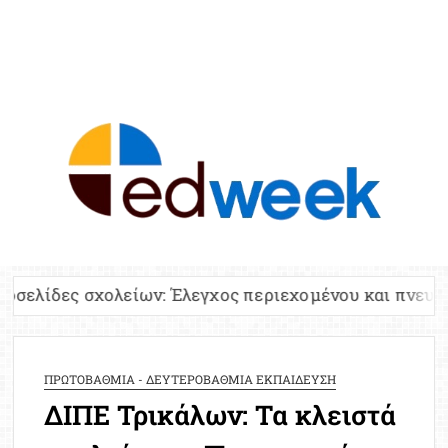
ED
Ειδήσε
Εκπαί
Υπου
Παιδ
Πανελλ
λείων: Έλεγχος περιεχομένου και πνευματικών δικαι
Αναπλη
Πίνα
Ειδική
ΠΡΩΤΟΒΑΘΜΙΑ - ΔΕΥΤΕΡΟΒΑΘΜΙΑ ΕΚΠΑΙΔΕΥΣΗ
Προσλ
ΔΙΠΕ Τρικάλων: Τα κλειστά
Έκτ
Επικαι