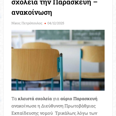
σχολεία την Παρασκευή –
Μοριοδ
Βάσ
ανακοίνωση
Σπου
Εργ
Νίκος Πετρόπουλος
04/12/2025
Τα
κλειστά σχολεία
για
αύριο Παρασκευή
ανακοίνωσε η Διεύθυνση Πρωτοβάθμιας
Εκπαίδευσης νομού Τρικάλων,
λόγω των