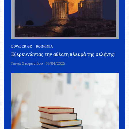
EDWEEK.GR
ΚΟΙΝΩΝΙΑ
Εξερευνώντας την αθέατη πλευρά της σελήνης!
Γωγώ Στεφανίδου
06/04/2026