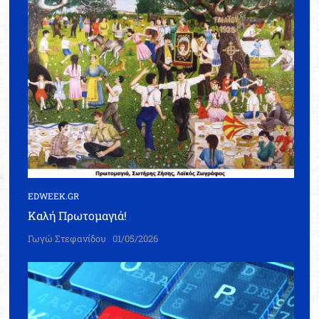
EDWEEK.GR
Καλή Πρωτομαγιά!
Γωγώ Στεφανίδου
01/05/2026