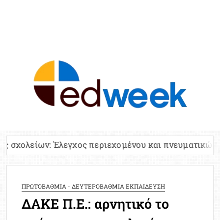
ED
Ειδήσε
Εκπαί
Υπου
Παιδ
Πανελλ
χος περιεχομένου και πνευματικών δικαιωμάτων
Αναπλη
Πίνα
Ειδική
ΠΡΩΤΟΒΑΘΜΙΑ - ΔΕΥΤΕΡΟΒΑΘΜΙΑ ΕΚΠΑΙΔΕΥΣΗ
Προσλ
ΔΑΚΕ Π.Ε.: αρνητικό το
Έκτ
Επικαι