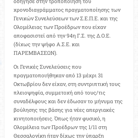
οδήγησε στην τροποποίηση του
χρονοδιαγράμματος πραγματοποίησης των
Γενικών Συνελεύσεων των Σ.Ε.Π.Ε. και της
Ολομέλειας των Προέδρων που είχαν
αποφασιστεί από την 94η Γ.Σ. της Δ.Ο.Ε.
(δίχως την ψήφο Α.Σ.Ε. και
ΠΑΡΕΜΒΑΣΕΩΝ).
Οι Γενικές Συνελεύσεις που
πραγματοποιήθηκαν από 13 μέχρι 31
Οκτωβρίου δεν είχαν, στη συντριπτική τους
πλειοψηφία, συμμετοχή από τους/τις
συναδέλφους και δεν έδωσαν το μήνυμα της
βούλησης της βάσης για νέες απεργιακές
κινητοποιήσεις. Όπως ήταν φυσικό, η
Ολομέλεια των Προέδρων της 1/11 στη
Θεσσαλονίκη ήταν δίχως την ύπαρξη