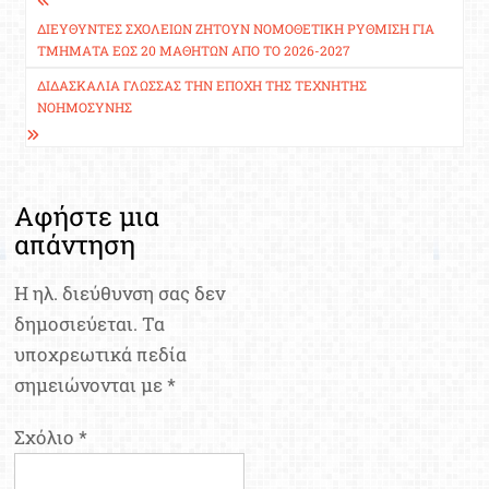
Πλοήγηση
άρθρων
ΔΙΕΥΘΥΝΤΈΣ ΣΧΟΛΕΊΩΝ ΖΗΤΟΎΝ ΝΟΜΟΘΕΤΙΚΉ ΡΎΘΜΙΣΗ ΓΙΑ
ΤΜΉΜΑΤΑ ΈΩΣ 20 ΜΑΘΗΤΏΝ ΑΠΌ ΤΟ 2026-2027
ΔΙΔΑΣΚΑΛΊΑ ΓΛΏΣΣΑΣ ΤΗΝ ΕΠΟΧΉ ΤΗΣ ΤΕΧΝΗΤΉΣ
ΝΟΗΜΟΣΎΝΗΣ
Αφήστε μια
απάντηση
Η ηλ. διεύθυνση σας δεν
δημοσιεύεται.
Τα
υποχρεωτικά πεδία
σημειώνονται με
*
Σχόλιο
*