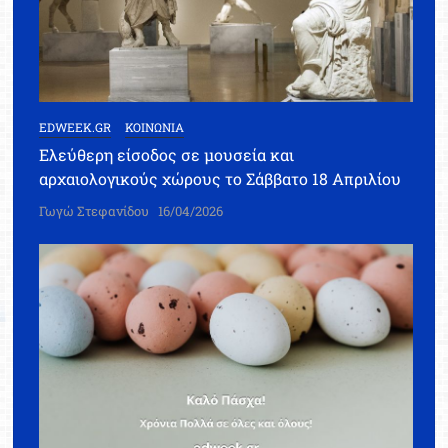
EDWEEK.GR
ΚΟΙΝΩΝΙΑ
Ελεύθερη είσοδος σε μουσεία και
αρχαιολογικούς χώρους το Σάββατο 18 Απριλίου
Γωγώ Στεφανίδου
16/04/2026