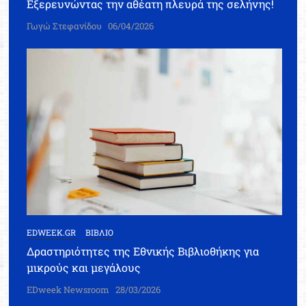
Εξερευνώντας την αθέατη πλευρά της σελήνης!
Γωγώ Στεφανίδου
06/04/2026
EDWEEK.GR
ΒΙΒΛΙΟ
Δραστηριότητες της Εθνικής Βιβλιοθήκης για
μικρούς και μεγάλους
EDweek Newsroom
28/03/2026