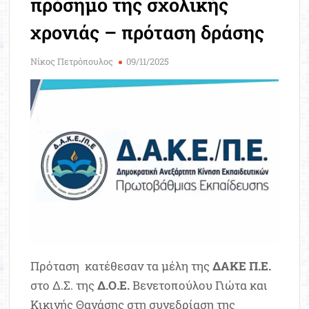
πρόσημο της σχολικής
Μοριοδ
Βάσ
χρονιάς – πρόταση δράσης
Σπου
Εργ
Νίκος Πετρόπουλος
09/11/2025
Πρόταση κατέθεσαν τα μέλη της
ΔΑΚΕ Π.Ε.
στο Δ.Σ. της
Δ.Ο.Ε.
Βενετοπούλου Γιώτα και
Κικινής Θανάσης στη συνεδρίαση της