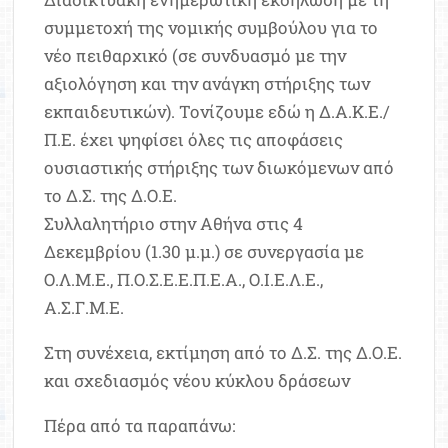
συμμετοχή της νομικής συμβούλου για το
νέο πειθαρχικό (σε συνδυασμό με την
αξιολόγηση και την ανάγκη στήριξης των
εκπαιδευτικών). Τονίζουμε εδώ η Δ.Α.Κ.Ε./
Π.Ε. έχει ψηφίσει όλες τις αποφάσεις
ουσιαστικής στήριξης των διωκόμενων από
το Δ.Σ. της Δ.Ο.Ε.
Συλλαλητήριο στην Αθήνα στις 4
Δεκεμβρίου (1.30 μ.μ.) σε συνεργασία με
Ο.Λ.Μ.Ε., Π.Ο.Σ.Ε.Ε.Π.Ε.Α., Ο.Ι.Ε.Λ.Ε.,
Α.Σ.Γ.Μ.Ε.
Στη συνέχεια, εκτίμηση από το Δ.Σ. της Δ.Ο.Ε.
και σχεδιασμός νέου κύκλου δράσεων
Πέρα από τα παραπάνω: