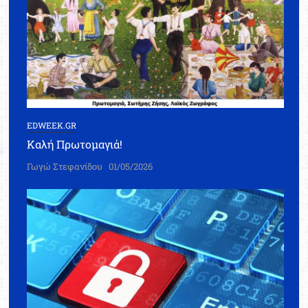
EDWEEK.GR
Καλή Πρωτομαγιά!
Γωγώ Στεφανίδου
01/05/2026