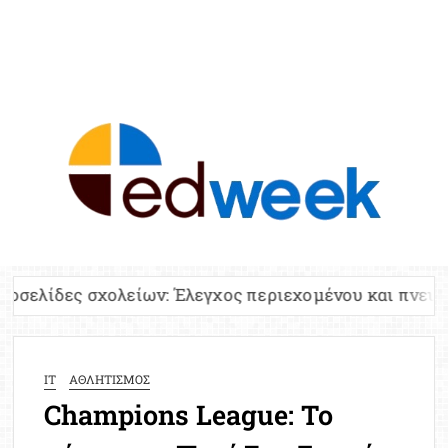
ED
Ειδήσε
Εκπαί
Υπου
Παιδ
Πανελλ
ολείων: Έλεγχος περιεχομένου και πνευματικών δικαι
Αναπλη
Πίνα
Ειδική
IT
ΑΘΛΗΤΙΣΜΟΣ
Προσλ
Champions League: Το
Έκτ
Επικαι