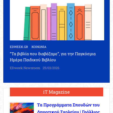
EDWEEK.GR
ΚΟΙΝΩΝΙΑ
“Τα βιβλία που διαβάζαμε”, για την Παγκόσμια
Ημέρα Παιδικού Βιβλίου
EDweek Newsroom
25/03/2026
iT Magazine
Τα Προγράμματα Σπουδών του
Δημοτικού Σχολείου | Γρόλλιος,