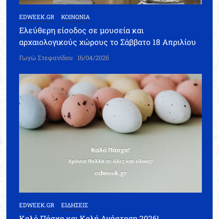
EDWEEK.GR
ΚΟΙΝΩΝΙΑ
Ελεύθερη είσοδος σε μουσεία και
αρχαιολογικούς χώρους το Σάββατο 18 Απριλίου
Γωγώ Στεφανίδου
16/04/2026
EDWEEK.GR
ΕΙΔΗΣΕΙΣ
Καλό Πάσχα και Καλή Ανάσταση 2026!