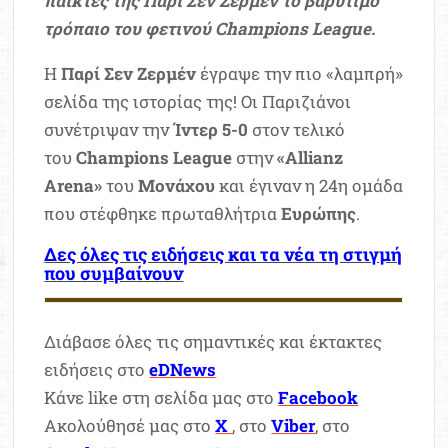
παίκτες της Παρί Σεν Ζερμέν το βαρύτιμο
τρόπαιο του φετινού Champions League.
Η
Παρί Σεν Ζερμέν
έγραψε την πιο «λαμπρή»
σελίδα της ιστορίας της! Οι Παριζιάνοι
συνέτριψαν την
Ίντερ 5-0
στον τελικό
του
Champions League
στην
«Allianz
Arena»
του
Μονάχου
και έγιναν η 24η ομάδα
που στέφθηκε πρωταθλήτρια
Ευρώπης
.
Δες όλες τις ειδήσεις και τα νέα τη στιγμή
που συμβαίνουν
Διάβασε όλες τις σημαντικές και έκτακτες
ειδήσεις στο
eDNews
Κάνε like στη σελίδα μας στο
Facebook
Ακολούθησέ μας στο
X
, στο
Viber
, στο