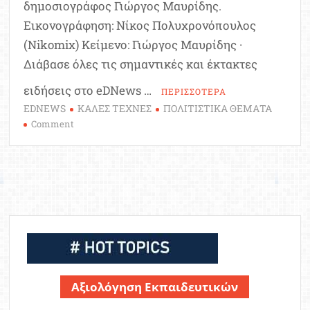
δημοσιογράφος Γιώργος Μαυρίδης.
Εικονογράφηση: Νίκος Πολυχρονόπουλος
(Nikomix) Κείμενο: Γιώργος Μαυρίδης ·
Διάβασε όλες τις σημαντικές και έκτακτες
ειδήσεις στο eDNews …
ΠΕΡΙΣΣΟΤΕΡΑ
EDNEWS
ΚΑΛΕΣ ΤΕΧΝΕΣ
ΠΟΛΙΤΙΣΤΙΚΑ ΘΕΜΑΤΑ
on
Comment
Το
σκίτσο
της
εβδομάδας:
“Κανονικότητα…”
Αξιολόγηση Εκπαιδευτικών