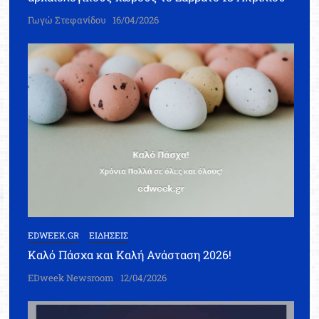
Γωγώ Στεφανίδου
16/04/2026
EDWEEK.GR
ΕΙΔΗΣΕΙΣ
Καλό Πάσχα και Καλή Ανάσταση 2026!
EDweek Newsroom
12/04/2026