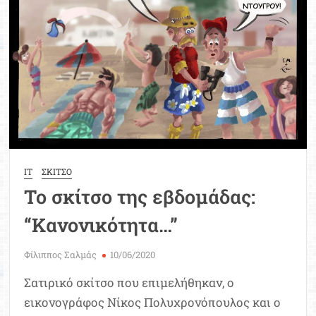
Μοριοδ
Βάσ
Σπου
Εργ
IT
ΣΚΙΤΣΟ
Το σκίτσο της εβδομάδας:
“Κανονικότητα…”
Φίλιππος Σαλμάς
10/06/2020
Σατιρικό σκίτσο που επιμελήθηκαν, ο
εικονογράφος Νίκος Πολυχρονόπουλος και ο