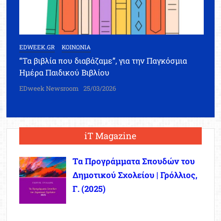
EDWEEK.GR
ΚΟΙΝΩΝΙΑ
“Τα βιβλία που διαβάζαμε”, για την Παγκόσμια
Ημέρα Παιδικού Βιβλίου
EDweek Newsroom
25/03/2026
iT Magazine
Τα Προγράμματα Σπουδών του
Δημοτικού Σχολείου | Γρόλλιος,
Γ. (2025)