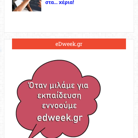
στα… χέρια!
eDweek.gr