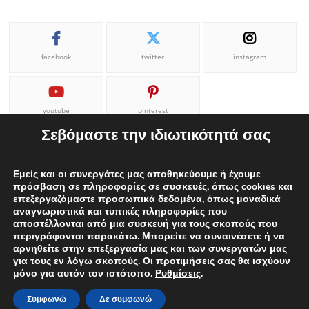
facebook
twitter
instagram
youtube
pinterest
Σεβόμαστε την ιδιωτικότητά σας
Εμείς και οι συνεργάτες μας αποθηκεύουμε ή έχουμε
πρόσβαση σε πληροφορίες σε συσκευές, όπως cookies και
επεξεργαζόμαστε προσωπικά δεδομένα, όπως μοναδικά
ΕΠΙΚΟΙΝΩΝΙΑ
ΟΡΟΙ ΧΡΗΣΗΣ
Η ΟΜΑΔΑ ΜΑΣ
αναγνωριστικά και τυπικές πληροφορίες που
αποστέλλονται από μια συσκευή για τους σκοπούς που
ΔΙΑΦΗΜΙΣΕΙΣ
περιγράφονται παρακάτω. Μπορείτε να συναινέσετε ή να
αρνηθείτε στην επεξεργασία μας και των συνεργατών μας
για τους εν λόγω σκοπούς. Οι προτιμήσεις σας θα ισχύουν
μόνο για αυτόν τον ιστότοπο.
Ρυθμίσεις
.
Proudly powered by WordPress
|
Theme: edweek.gr
|
By
ThemeSpiral.com.
Συμφωνώ
Δε συμφωνώ