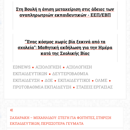
Στη Βουλή η άνιση μεταχείριση στις άδειες των
αναπληρωτριών εκπαιδευτικών - ΕΕΠ/ΕΒΠ
"Ένας κόσμος χωρίς βία ξεκινά από τα
σχολεία": Μαθητική εκδήλωση για την Ημέρα
κατά της Σχολικής Βίας
EDNEWS
ΑΞΙΟΛΟΓΗΣΗ
ΑΞΙΟΛΟΓΗΣΗ
ΕΚΠΑΙΔΕΥΤΙΚΩΝ
ΔΕΥΤΕΡΟΒΑΘΜΙΑ
ΕΚΠΑΙΔΕΥΣΗ
ΔΟΕ
ΕΚΠΑΙΔΕΥΤΙΚΟΙ
ΟΛΜΕ
ΠΡΩΤΟΒΑΘΜΙΑ ΕΚΠΑΙΔΕΥΣΗ
ΣΤΑΣΕΙΣ ΕΡΓΑΣΙΑΣ
Πλοήγηση
άρθρων
ΖΑΧΑΡΆΚΗ – ΜΙΧΑΗΛΊΔΟΥ: ΣΤΈΓΗ ΓΙΑ ΦΟΙΤΗΤΈΣ, ΣΤΉΡΙΞΗ
ΕΚΠΑΙΔΕΥΤΙΚΏΝ, ΠΕΡΙΣΣΌΤΕΡΑ ΓΕΎΜΑΤΑ