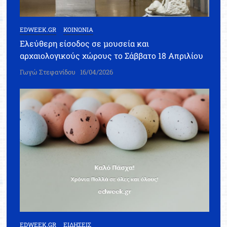
EDWEEK.GR
ΚΟΙΝΩΝΙΑ
Ελεύθερη είσοδος σε μουσεία και
αρχαιολογικούς χώρους το Σάββατο 18 Απριλίου
Γωγώ Στεφανίδου
16/04/2026
EDWEEK.GR
ΕΙΔΗΣΕΙΣ