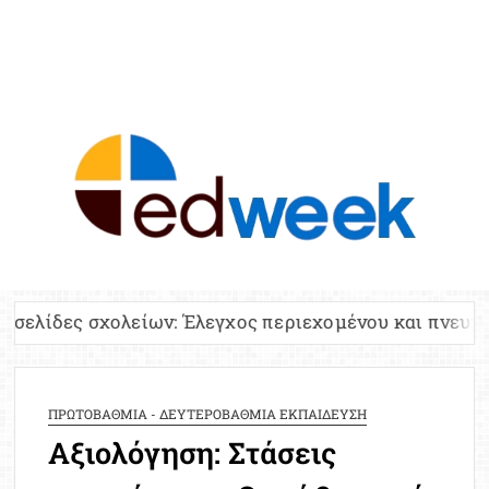
ED
Ειδήσε
Εκπαί
Υπου
Παιδ
Πανελλ
είων: Έλεγχος περιεχομένου και πνευματικών δικαιωμ
Αναπλη
Πίνα
Ειδική
ΠΡΩΤΟΒΑΘΜΙΑ - ΔΕΥΤΕΡΟΒΑΘΜΙΑ ΕΚΠΑΙΔΕΥΣΗ
Προσλ
Αξιολόγηση: Στάσεις
Έκτ
Επικαι