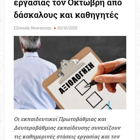
εργασίας τον Οκτώβρη από
Μοριοδ
Βάσ
δάσκαλους και καθηγητές
Σπου
Εργ
EDweek Newsroom
03/10/2025
Οι εκπαιδευτικοί Πρωτοβάθμιας και
Δευτεροβάθμιας εκπαίδευσης συνεχίζουν
τις καθημερινές στάσεις εργασίας και τον