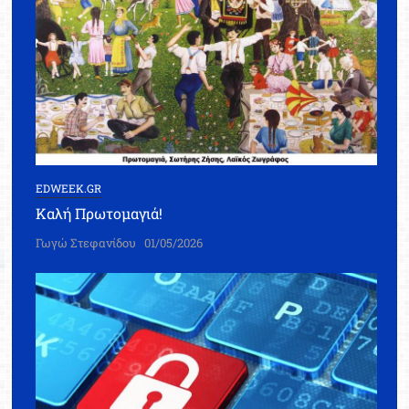
EDWEEK.GR
Καλή Πρωτομαγιά!
Γωγώ Στεφανίδου
01/05/2026