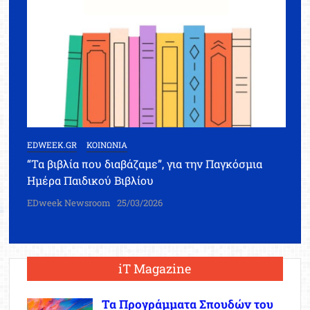
EDWEEK.GR
ΚΟΙΝΩΝΙΑ
“Τα βιβλία που διαβάζαμε”, για την Παγκόσμια
Ημέρα Παιδικού Βιβλίου
EDweek Newsroom
25/03/2026
iT Magazine
Τα Προγράμματα Σπουδών του