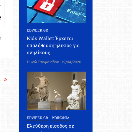
ς
ν
EDWEEK.GR
Kids Wallet: Έρχεται
Π
επαλήθευση ηλικίας για
ανηλίκους
Γωγώ Στεφανίδου
19/04/2026
4
EDWEEK.GR
ΚΟΙΝΩΝΙΑ
Ελεύθερη είσοδος σε