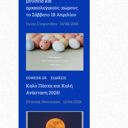
μουσεία και
αρχαιολογικούς χώρους
το Σάββατο 18 Απριλίου
Γωγώ Στεφανίδου
16/04/2026
EDWEEK.GR
ΕΙΔΗΣΕΙΣ
Καλό Πάσχα και Καλή
Ανάσταση 2026!
EDweek Newsroom
12/04/2026