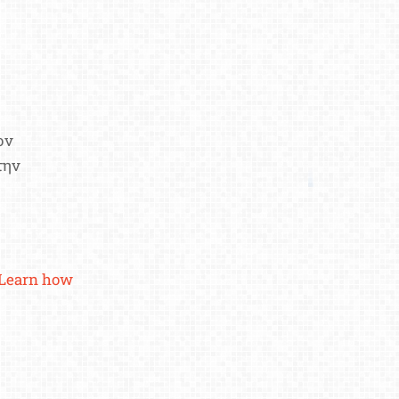
ον
την
Learn how