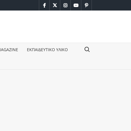
facebook
twitter
instagram
youtube
pinterest
Search for:
MAGAZINE
ΕΚΠΑΙΔΕΥΤΙΚΟ ΥΛΙΚΟ