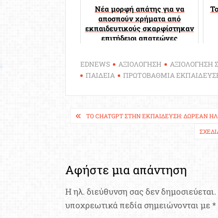
Νέα μορφή απάτης για να
Τ
αποσπούν χρήματα από
εκπαιδευτικούς σκαρφίστηκαν
επιτήδειοι απατεώνες
EDNEWS
ΑΞΙΟΛΟΓΗΣΗ
ΑΞΙΟΛΟΓΗΣΗ 
ΠΑΙΔΕΙΑ
ΠΡΩΤΟΒΑΘΜΙΑ ΕΚΠΑΙΔΕΥΣ
Πλοήγηση
ΤΟ CHATGPT ΣΤΗΝ ΕΚΠΑΊΔΕΥΣΗ: ΔΩΡΕΆΝ Η
άρθρων
ΣΧΕΔΙ
Αφήστε μια απάντηση
Η ηλ. διεύθυνση σας δεν δημοσιεύεται.
υποχρεωτικά πεδία σημειώνονται με
*