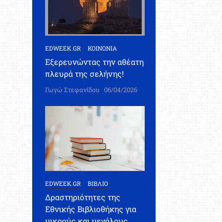
EDWEEK.GR
ΚΟΙΝΩΝΙΑ
Εξερευνώντας την αθέατη
πλευρά της σελήνης!
Γωγώ Στεφανίδου
06/04/2026
EDWEEK.GR
ΒΙΒΛΙΟ
Δραστηριότητες της
Εθνικής Βιβλιοθήκης για
μικρούς και μεγάλους