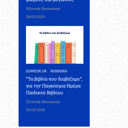
EDweek Newsroom
28/03/2026
EDWEEK.GR
ΚΟΙΝΩΝΙΑ
“Τα βιβλία που διαβάζαμε”,
για την Παγκόσμια Ημέρα
Παιδικού Βιβλίου
EDweek Newsroom
25/03/2026