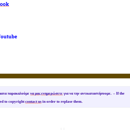
book
Youtube
ιώματα παρακαλούμε
να μας ενημερώσετε
για να την αντικαταστήσουμε. –
If the
ed to copyright
contact us
in order to replase them.